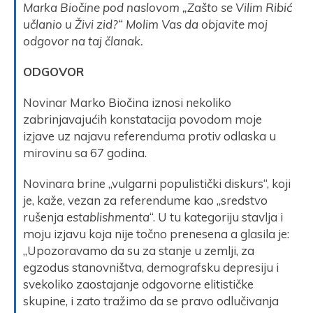
Marka Biočine pod naslovom „Zašto se Vilim Ribić
učlanio u Živi zid?“ Molim Vas da objavite moj
odgovor na taj članak.
ODGOVOR
Novinar Marko Biočina iznosi nekoliko
zabrinjavajućih konstatacija povodom moje
izjave uz najavu referenduma protiv odlaska u
mirovinu sa 67 godina.
Novinara brine „vulgarni populistički diskurs“, koji
je, kaže, vezan za referendume kao „sredstvo
rušenja
establishmenta
“. U tu kategoriju stavlja i
moju izjavu koja nije točno prenesena a glasila je:
„Upozoravamo da su za stanje u zemlji, za
egzodus stanovništva, demografsku depresiju i
svekoliko zaostajanje odgovorne elitističke
skupine, i zato tražimo da se pravo odlučivanja