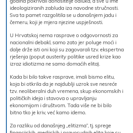
godina pokrivali donositelje odluka, a sve u ime
ideologiziranih zabluda iza navodne stručnosti.
Sva ta pamet razgolitila se u današnjem jadu i
čemeru, koji je mjera njezine uspješnosti.
U Hrvatskoj nema rasprave o odgovornosti za
nacionalni debakl, samo zato jer poluge moći i
dalje drže isti oni koji su zagovarali tzv. ekspertna
rješenja (poput
austerity
politike usred krize kao
izraz idiotizma ne samo domaćih elita).
Kada bi bilo takve rasprave, imali bismo elitu,
koja bi otkrila da je najdublji uzrok sve nesreće
tzv. neoliberalni duh vremena, skup ekonomskih i
političkih ideja i stavova o upravljanju
ekonomijom i društvom. Tada više ne bi bilo
bitno tko je kriv, već kamo idemo.
Za razliku od današnjeg „elitizma“, tj. sprege
financijskih, medijskih i pravosudnih elita koje su