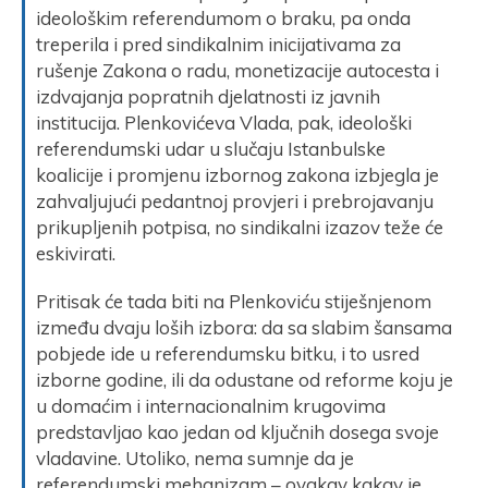
ideološkim referendumom o braku, pa onda
treperila i pred sindikalnim inicijativama za
rušenje Zakona o radu, monetizacije autocesta i
izdvajanja popratnih djelatnosti iz javnih
institucija. Plenkovićeva Vlada, pak, ideološki
referendumski udar u slučaju Istanbulske
koalicije i promjenu izbornog zakona izbjegla je
zahvaljujući pedantnoj provjeri i prebrojavanju
prikupljenih potpisa, no sindikalni izazov teže će
eskivirati.
Pritisak će tada biti na Plenkoviću stiješnjenom
između dvaju loših izbora: da sa slabim šansama
pobjede ide u referendumsku bitku, i to usred
izborne godine, ili da odustane od reforme koju je
u domaćim i internacionalnim krugovima
predstavljao kao jedan od ključnih dosega svoje
vladavine. Utoliko, nema sumnje da je
referendumski mehanizam – ovakav kakav je