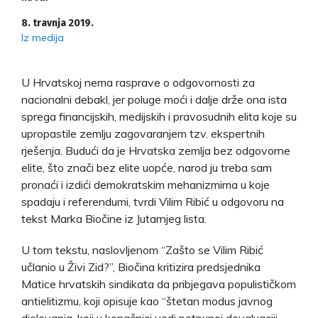
8. travnja 2019.
Iz medija
U Hrvatskoj nema rasprave o odgovornosti za
nacionalni debakl, jer poluge moći i dalje drže ona ista
sprega financijskih, medijskih i pravosudnih elita koje su
upropastile zemlju zagovaranjem tzv. ekspertnih
rješenja. Budući da je Hrvatska zemlja bez odgovorne
elite, što znači bez elite uopće, narod ju treba sam
pronaći i izdići demokratskim mehanizmima u koje
spadaju i referendumi, tvrdi Vilim Ribić u odgovoru na
tekst Marka Biočine iz Jutarnjeg lista.
U tom tekstu, naslovljenom “Zašto se Vilim Ribić
učlanio u Živi Zid?”, Biočina kritizira predsjednika
Matice hrvatskih sindikata da pribjegava populističkom
antielitizmu, koji opisuje kao “štetan modus javnog
djelovanja, koji u konačnici vodi potpunoj devaluaciji