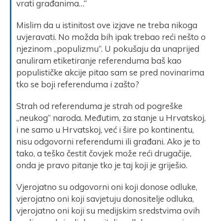
vrati građanima…“
Mislim da u istinitost ove izjave ne treba nikoga
uvjeravati. No možda bih ipak trebao reći nešto o
njezinom „populizmu“. U pokušaju da unaprijed
anuliram etiketiranje referenduma baš kao
populističke akcije pitao sam se pred novinarima
tko se boji referenduma i zašto?
Strah od referenduma je strah od pogreške
„neukog“ naroda. Međutim, za stanje u Hrvatskoj,
i ne samo u Hrvatskoj, već i šire po kontinentu,
nisu odgovorni referendumi ili građani. Ako je to
tako, a teško čestit čovjek može reći drugačije,
onda je pravo pitanje tko je taj koji je griješio.
Vjerojatno su odgovorni oni koji donose odluke,
vjerojatno oni koji savjetuju donositelje odluka,
vjerojatno oni koji su medijskim sredstvima ovih