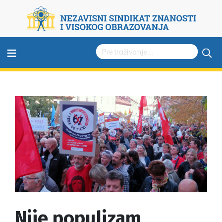
≡
Nije populizam