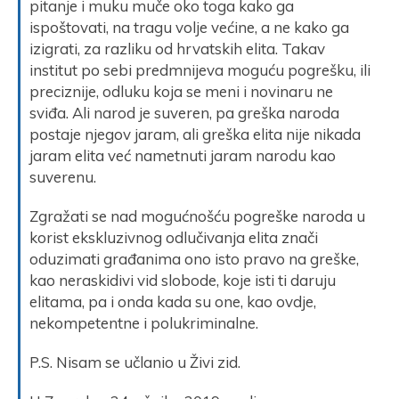
pitanje i muku muče oko toga kako ga
ispoštovati, na tragu volje većine, a ne kako ga
izigrati, za razliku od hrvatskih elita. Takav
institut po sebi predmnijeva moguću pogrešku, ili
preciznije, odluku koja se meni i novinaru ne
sviđa. Ali narod je suveren, pa greška naroda
postaje njegov jaram, ali greška elita nije nikada
jaram elita već nametnuti jaram narodu kao
suverenu.
Zgražati se nad mogućnošću pogreške naroda u
korist ekskluzivnog odlučivanja elita znači
oduzimati građanima ono isto pravo na greške,
kao neraskidivi vid slobode, koje isti ti daruju
elitama, pa i onda kada su one, kao ovdje,
nekompetentne i polukriminalne.
P.S. Nisam se učlanio u Živi zid.