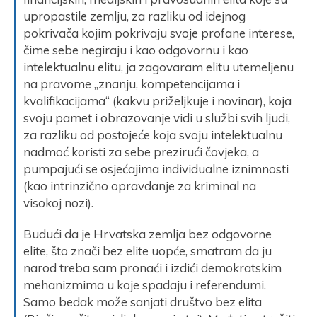
upropastile zemlju, za razliku od idejnog
pokrivača kojim pokrivaju svoje profane interese,
čime sebe negiraju i kao odgovornu i kao
intelektualnu elitu, ja zagovaram elitu utemeljenu
na pravome „znanju, kompetencijama i
kvalifikacijama“ (kakvu priželjkuje i novinar), koja
svoju pamet i obrazovanje vidi u službi svih ljudi,
za razliku od postojeće koja svoju intelektualnu
nadmoć koristi za sebe prezirući čovjeka, a
pumpajući se osjećajima individualne iznimnosti
(kao intrinzično opravdanje za kriminal na
visokoj nozi).
Budući da je Hrvatska zemlja bez odgovorne
elite, što znači bez elite uopće, smatram da ju
narod treba sam pronaći i izdići demokratskim
mehanizmima u koje spadaju i referendumi.
Samo bedak može sanjati društvo bez elita