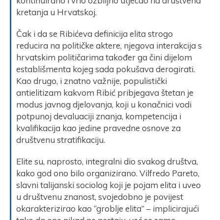
kontinuirano i vrlo ozbiljno utjecao na društvena
kretanja u Hrvatskoj.
Čak i da se Ribićeva definicija elita strogo
reducira na političke aktere, njegova interakcija s
hrvatskim političarima također ga čini dijelom
establišmenta kojeg sada pokušava derogirati.
Kao drugo, i znatno važnije, populistički
antielitizam kakvom Ribić pribjegava štetan je
modus javnog djelovanja, koji u konačnici vodi
potpunoj devaluaciji znanja, kompetencija i
kvalifikacija kao jedine pravedne osnove za
društvenu stratifikaciju.
Elite su, naprosto, integralni dio svakog društva,
kako god ono bilo organizirano. Vilfredo Pareto,
slavni talijanski sociolog koji je pojam elita i uveo
u društvenu znanost, svojedobno je povijest
okarakterizirao kao “groblje elita” – implicirajući