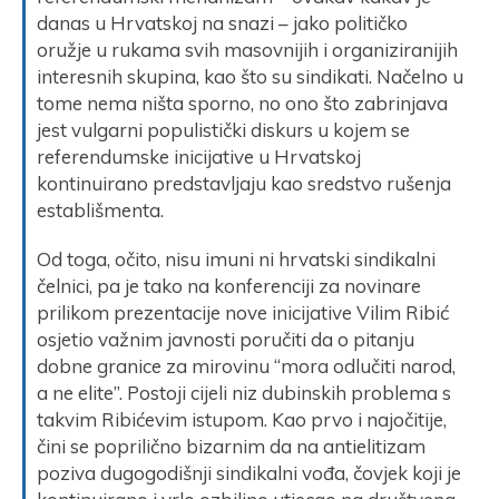
danas u Hrvatskoj na snazi – jako političko
oružje u rukama svih masovnijih i organiziranijih
interesnih skupina, kao što su sindikati. Načelno u
tome nema ništa sporno, no ono što zabrinjava
jest vulgarni populistički diskurs u kojem se
referendumske inicijative u Hrvatskoj
kontinuirano predstavljaju kao sredstvo rušenja
establišmenta.
Od toga, očito, nisu imuni ni hrvatski sindikalni
čelnici, pa je tako na konferenciji za novinare
prilikom prezentacije nove inicijative Vilim Ribić
osjetio važnim javnosti poručiti da o pitanju
dobne granice za mirovinu “mora odlučiti narod,
a ne elite”. Postoji cijeli niz dubinskih problema s
takvim Ribićevim istupom. Kao prvo i najočitije,
čini se poprilično bizarnim da na antielitizam
poziva dugogodišnji sindikalni vođa, čovjek koji je