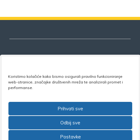
Nezavisni sindikat znanosti i visokog
obrazovanja
Koristimo kolačiće kako bismo osigurali pravilno funkcioniranje
web-stranice, značajke društvenih mreža te analizirali promet i
performanse.
Adresa:
Florijana Andrašeca 18A / VI kat
• 10 000
Zagreb •
Tel:
+385 1 4847 337
•
Email:
uprava@nsz.hr
•
Facebook:
NSZVO
Prihvati sve
Odbij sve
©2026 Nezavisni sindikat znanosti i visokog obrazovanja
Postavke