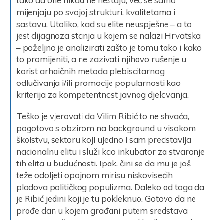
tako da one nikad ne nestaju, već se samo
mijenjaju po svojoj strukturi, kvalitetama i
sastavu. Utoliko, kad su elite neuspješne – a to
jest dijagnoza stanja u kojem se nalazi Hrvatska
– poželjno je analizirati zašto je tomu tako i kako
to promijeniti, a ne zazivati njihovo rušenje u
korist arhaičnih metoda plebiscitarnog
odlučivanja i/ili promocije popularnosti kao
kriterija za kompetentnost javnog djelovanja.
Teško je vjerovati da Vilim Ribić to ne shvaća,
pogotovo s obzirom na background u visokom
školstvu, sektoru koji ujedno i sam predstavlja
nacionalnu elitu i služi kao inkubator za stvaranje
tih elita u budućnosti. Ipak, čini se da mu je još
teže odoljeti opojnom mirisu niskovisećih
plodova političkog populizma. Daleko od toga da
je Ribić jedini koji je tu pokleknuo. Gotovo da ne
prođe dan u kojem građani putem sredstava