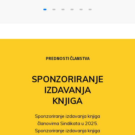
PREDNOSTI ČLANSTVA
FOND
SOLIDARNOSTI
Povećanje isplata iz Fonda
solidarnosti
Sindikat pomaže članovima
pogođenima potresom
Odobrene isplate pomoći članovima