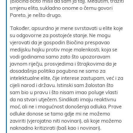
(Biočina očito misli da sam ja taj). Međutim, tražiti
smjenu elita, sukladno onome o čemu govori
Pareto, je nešto drugo.
Također, apsurdno je mene svrstavati u elite koje
su odgovorne za postojeće stanje. Ne mogu
vjerovati da je gospodin Biočina prespavao
medijsku hajku protiv moje malenkosti, koja se
vodi godinama samo zato što upozoravam
javnom riječju, prosvjedima i štrajkovima da je
dosadašnja politika pogubna ne samo za
intelektualne elite, čije interese zastupam, već i za
cijeli narod i državu. Istinski sam žalostan što
sam bio u pravu i što nisam imao poluge vlasti
da na stvari utječem. Sindikati imaju reaktivnu
moć, ali ne i mogućnost donošenja odluka. Prave
odluke donose se tamo gdje mi ne možemo
zaviriti (vjerojatno niti novinari), ali koje možemo
naknadno kritizirati (baš kao i novinari).