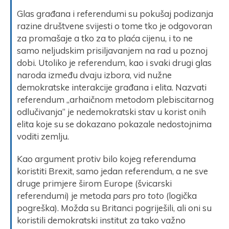
Glas građana i referendumi su pokušaj podizanja
razine društvene svijesti o tome tko je odgovoran
za promašaje a tko za to plaća cijenu, i to ne
samo neljudskim prisiljavanjem na rad u poznoj
dobi. Utoliko je referendum, kao i svaki drugi glas
naroda između dvaju izbora, vid nužne
demokratske interakcije građana i elita. Nazvati
referendum „arhaičnom metodom plebiscitarnog
odlučivanja“ je nedemokratski stav u korist onih
elita koje su se dokazano pokazale nedostojnima
voditi zemlju.
Kao argument protiv bilo kojeg referenduma
koristiti Brexit, samo jedan referendum, a ne sve
druge primjere širom Europe (švicarski
referendumi) je metoda
pars pro toto
(logička
pogreška). Možda su Britanci pogriješili, ali oni su
koristili demokratski institut za tako važno