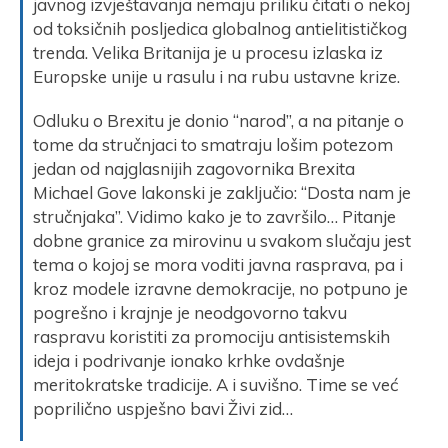
javnog izvještavanja nemaju priliku čitati o nekoj
od toksičnih posljedica globalnog antielitističkog
trenda. Velika Britanija je u procesu izlaska iz
Europske unije u rasulu i na rubu ustavne krize.
Odluku o Brexitu je donio “narod”, a na pitanje o
tome da stručnjaci to smatraju lošim potezom
jedan od najglasnijih zagovornika Brexita
Michael Gove lakonski je zaključio: “Dosta nam je
stručnjaka”. Vidimo kako je to završilo… Pitanje
dobne granice za mirovinu u svakom slučaju jest
tema o kojoj se mora voditi javna rasprava, pa i
kroz modele izravne demokracije, no potpuno je
pogrešno i krajnje je neodgovorno takvu
raspravu koristiti za promociju antisistemskih
ideja i podrivanje ionako krhke ovdašnje
meritokratske tradicije. A i suvišno. Time se već
poprilično uspješno bavi Živi zid…