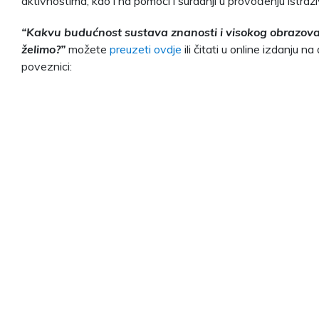
aktivnostima, kao i na pomoći i suradnji u provođenju istraži
“Kakvu budućnost sustava znanosti i visokog obrazov
želimo?”
možete
preuzeti ovdje
ili čitati u online izdanju na
poveznici: