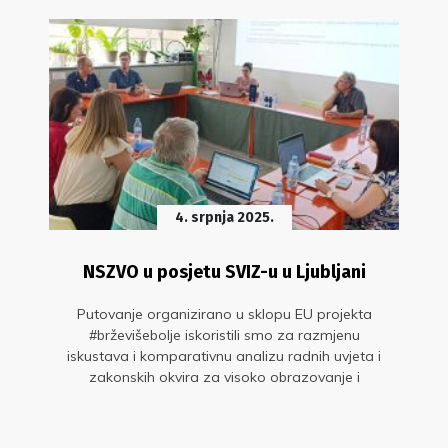
4. srpnja 2025.
NSZVO u posjetu SVIZ-u u Ljubljani
Putovanje organizirano u sklopu EU projekta
#brževišebolje iskoristili smo za razmjenu
iskustava i komparativnu analizu radnih uvjeta i
zakonskih okvira za visoko obrazovanje i
znanost u Sloveniji i Hrvatskoj