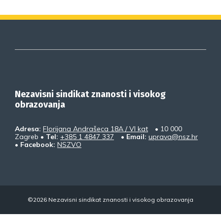
Nezavisni sindikat znanosti i visokog
obrazovanja
Adresa:
Florijana Andrašeca 18A / VI kat
• 10 000
Zagreb •
Tel:
+385 1 4847 337
•
Email:
uprava@nsz.hr
•
Facebook:
NSZVO
©2026 Nezavisni sindikat znanosti i visokog obrazovanja