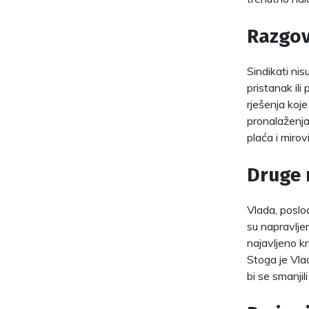
Razgov
Sindikati nis
pristanak il
rješenja koje
pronalaženja
plaća i mirov
Druge 
Vlada, poslod
su napravljen
najavljeno kr
Stoga je Vlad
bi se smanjil