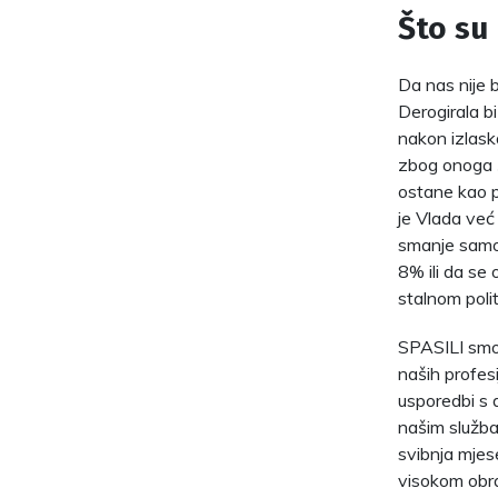
Što su 
Da nas nije b
Derogirala b
nakon izlask
zbog onoga š
ostane kao pr
je Vlada već 
smanje samo 
8% ili da se
stalnom polit
SPASILI smo 
naših profesi
usporedbi s 
našim služba
svibnja mjes
visokom obra