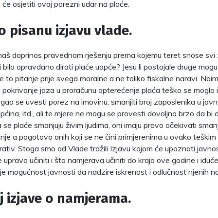
a će osjetiti ovaj porezni udar na plaće.
o pisanu izjavu vlade.
naš doprinos pravednom rješenju prema kojemu teret snose svi za
li bilo opravdano dirati plaće uopće? Jesu li postojale druge mog
je to pitanje prije svega moralne a ne toliko fiskalne naravi. Na
 pokrivanje jaza u proračunu opterećenje plaća teško se moglo i
ao se uvesti porez na imovinu, smanjiti broj zaposlenika u javn
općina, itd., ali te mjere ne mogu se provesti dovoljno brzo da bi
se plaće smanjuju živim ljudima, oni imaju pravo očekivati smanj
šnje a pogotovo onih koji se ne čini primjerenima u ovako teški
rativ. Stoga smo od Vlade tražili Izjavu kojom će upoznati javno
će upravo učiniti i što namjerava učiniti do kraja ove godine i id
e mogućnost javnosti da nadzire iskrenost i odlučnost njenih n
j izjave o namjerama.