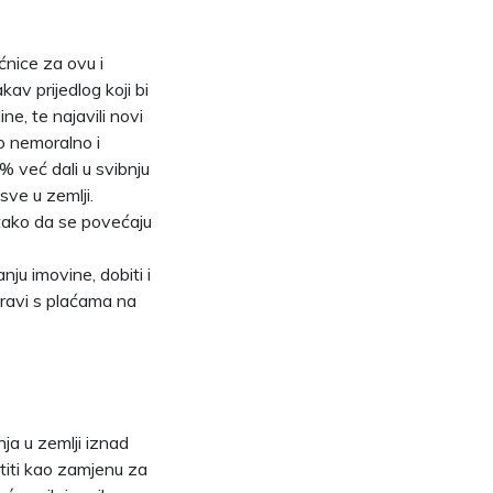
ćnice za ovu i
kav prijedlog koji bi
e, te najavili novi
lo nemoralno i
% već dali u svibnju
sve u zemlji.
 tako da se povećaju
nju imovine, dobiti i
pravi s plaćama na
nja u zemlji iznad
stiti kao zamjenu za