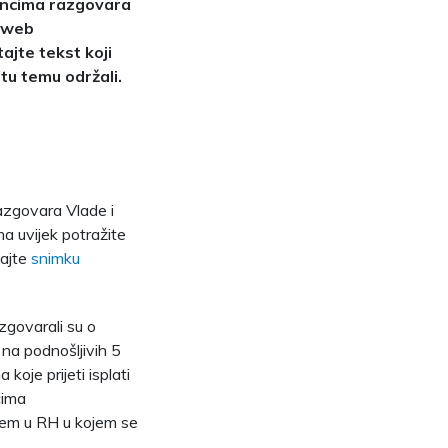
učincima razgovara
m web
ajte tekst koji
tu temu održali.
razgovara Vlade i
 uvijek potražite
šajte
snimku
azgovarali su o
a na podnošljivih 5
koje prijeti isplati
cima
jem u RH u kojem se