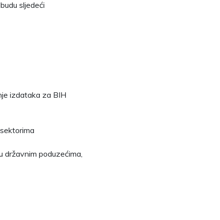
 budu sljedeći
nje izdataka za BIH
 sektorima
a u državnim poduzećima,