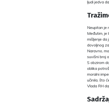
ljudi jedva d
Tražim
Neupitan je 
Međutim, je 
mišljenje da 
dovoljnog za
Naravno, mog
suvišni broj 
S obzirom da 
oblika potro
moralni impe
učinila, što 
Vlada RH daj
Sadrža