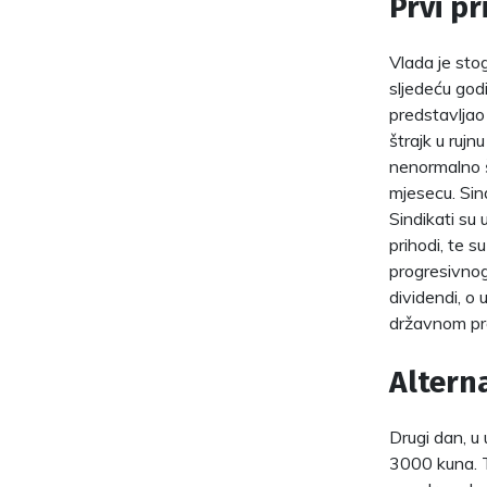
Prvi pr
Vlada je sto
sljedeću godi
predstavljao
štrajk u rujn
nenormalno ši
mjesecu. Sind
Sindikati su
prihodi, te s
progresivnog 
dividendi, o
državnom pro
Alterna
Drugi dan, u 
3000 kuna. To