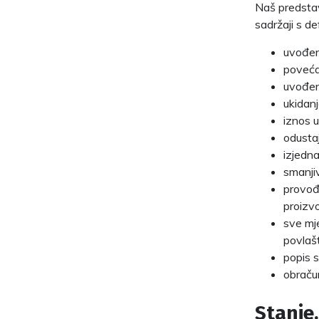
Naš predstavn
sadržaji s de
uvođen
poveća
uvođenj
ukidan
iznos u
odusta
izjedna
smanjiv
provođe
proizvo
sve mje
povlašt
popis 
obraču
Stanje.