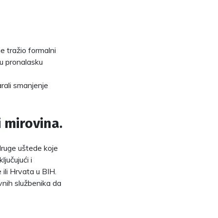
e tražio formalni
 u pronalasku
rali smanjenje
 mirovina.
 druge uštede koje
jučujući i
 ili Hrvata u BIH.
avnih službenika da