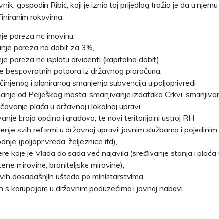
ik, gospodin Ribić, koji je iznio taj prijedlog tražio je da u njemu
finiranim rokovima:
je poreza na imovinu,
nje poreza na dobit za 3%,
e poreza na isplatu dividenti (kapitalna dobit),
je bespovratnih potpora iz državnog proračuna,
činjenog i planiranog smanjenja subvencija u poljoprivredi
janje od Pelješkog mosta, smanjivanje izdataka Crkvi, smanjiva
čavanje plaća u državnoj i lokalnoj upravi,
anje broja općina i gradova, te novi teritorijalni ustroj RH
nje svih reformi u državnoj upravi, javnim službama i pojedinim
dnje (poljoprivreda, željeznice itd),
re koje je Vlada do sada već najavila (sređivanje stanja i plać
ene mirovine, braniteljske mirovine),
svih dosadašnjih ušteda po ministarstvima,
n s korupcijom u državnim poduzećima i javnoj nabavi.