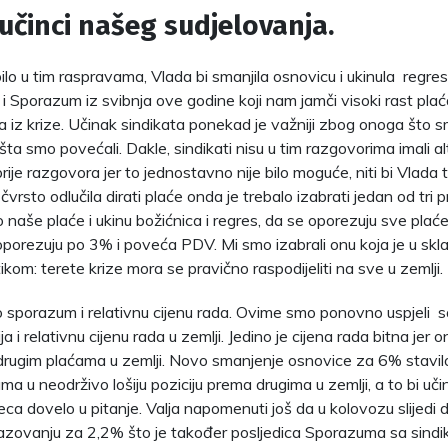
učinci našeg sudjelovanja.
ilo u tim raspravama, Vlada bi smanjila osnovicu i ukinula regres 
i i Sporazum iz svibnja ove godine koji nam jamči visoki rast pl
a iz krize. Učinak sindikata ponekad je važniji zbog onoga što sm
ta smo povećali. Dakle, sindikati nisu u tim razgovorima imali a
ije razgovora jer to jednostavno nije bilo moguće, niti bi Vlada
čvrsto odlučila dirati plaće onda je trebalo izabrati jedan od tri p
naše plaće i ukinu božićnica i regres, da se oporezuju sve plaće
 oporezuju po 3% i poveća PDV. Mi smo izabrali onu koja je u sk
ikom: terete krize mora se pravično raspodijeliti na sve u zemlji.
sporazum i relativnu cijenu rada. Ovime smo ponovno uspjeli sa
ja i relativnu cijenu rada u zemlji. Jedino je cijena rada bitna jer 
drugim plaćama u zemlji. Novo smanjenje osnovice za 6% stavilo
ma u neodrživo lošiju poziciju prema drugima u zemlji, a to bi u
eca dovelo u pitanje. Valja napomenuti još da u kolovozu slijedi 
zovanju za 2,2% što je također posljedica Sporazuma sa sindik