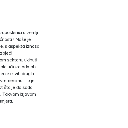
poslenici u zemlji.
ućnosti? Naše je
ime, s aspekta iznosa
zbjeći.
om sektoru, ukinuti
 dale učinke odmah.
enje i svih drugih
m vremenima. To je
st što je do sada
uće. Takvom Izjavom
amjera.