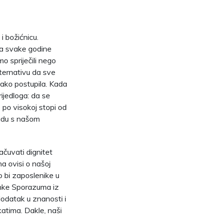
i božićnicu.
aća svake godine
o spriječili nego
lternativu da sve
 tako postupila. Kada
rijedloga: da se
 po visokoj stopi od
ladu s našom
čuvati dignitet
ona ovisi o našoj
 bi zaposlenike u
činke Sporazuma iz
dodatak u znanosti i
atima. Dakle, naši