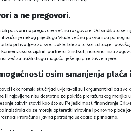
ori a ne pregovori.
u bili pozvani na pregovore već na razgovore. Od sindikata se nij
i prihvaćanje nekog prijedloga Vlade već su pozvani da pomognu
 bi bilo prihvatljivo za sve. Dakle, bile su to konzultacije i pokušaj
 konsenzusa socijalnih partnera. Sindikati, naravno, nisu zagova
ina, već su tražili druga moguća rješenja prije takve mjere.
mogućnosti osim smanjenja plaća i
avci i ekonomski stručnjaci uvjeravali su i argumentirali da sve
e ili najavljene nisu dostatne za pokriće proračunskog manjka ukl
esanje takvih stavki kao što su Pelješki most, financiranje Crkve
a inzistirala da se moraju opteretiti mirovine i ponovno plaće j
i rashodi Proračuna i javna potrošnja uskladila s prihodima.