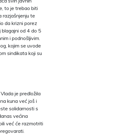
aća svih javnih
 to je trebao biti
na razjašnjenju te
io da krizni porez
 blagajni od 4 do 5
mnim i podnošljivim.
log, kojim se uvode
om sindikata koji su
 Vlada je predložila
na kuna već još i
ste solidarnosti s
, danas većina
ili već će razmotriti
regovarati.