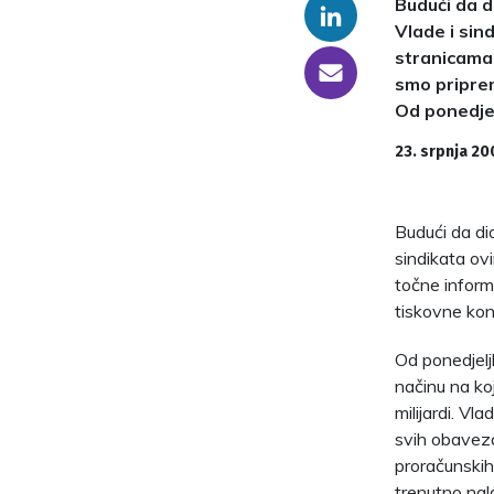
Budući da d
Linkedin
Vlade i si
stranicama 
someone@yoursite.com
smo priprem
Od ponedjel
23. srpnja 20
Budući da dio
sindikata ov
točne informa
tiskovne kon
Od ponedjeljk
načinu na koj
milijardi. Vl
svih obaveza
proračunskih
trenutno nala