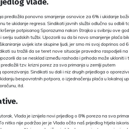
ijedlog vlade.
ga predložila ponovno smanjenje osnovice za 6% i ukidanje boži
nu te ukidanje regresa. Sindikati javnih službi odlučno su odbili ta
 kršenje potpisanog Sporazuma nakon štrajka u svibnju ove godin
u i seriju sudskih tužbi. Upozorili su da bi novo smanjenje plaća bi
kaniranje uvijek iste skupine ljudi, jer smo mi svoj doprinos od 6
ikati su tražili da se teret nove situacije pravedno raspodjeli na 
 upozorili da se nesklad između rashoda i prihoda može ukloniti i
u predložili tzv. krizni porez za sva primanja u zemlji putem
oporezivanja. Sindikati su dali i niz drugih prijedloga o oporeziva
 ukidanju bespovratnih potpora, o izjednačenju plaća u lokalnoj u
računu, itd.
tive.
utorak, Vlada je iznijela novi prijedlog o 8% poreza na sva prima
 nitko nije podržao jer je Vlada očito naš prijedlog htjela iskori