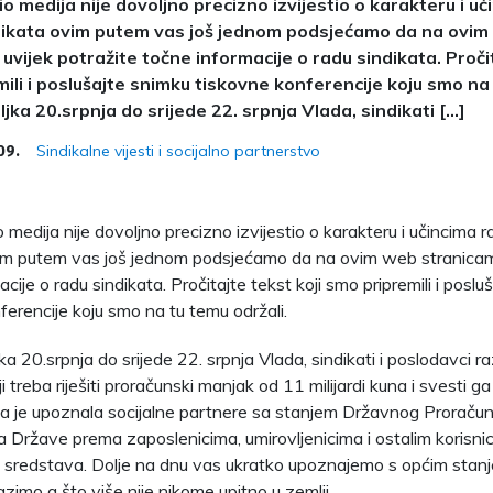
io medija nije dovoljno precizno izvijestio o karakteru i 
ndikata ovim putem vas još jednom podsjećamo da na ovi
uvijek potražite točne informacije o radu sindikata. Pročit
ili i poslušajte snimku tiskovne konferencije koju smo na 
jka 20.srpnja do srijede 22. srpnja Vlada, sindikati […]
Sindikalne vijesti i socijalno partnerstvo
09.
 medija nije dovoljno precizno izvijestio o karakteru i učincima 
im putem vas još jednom podsjećamo da na ovim web stranicama
cije o radu sindikata. Pročitajte tekst koji smo pripremili i poslu
ferencije koju smo na tu temu održali.
a 20.srpnja do srijede 22. srpnja Vlada, sindikati i poslodavci r
i treba riješiti proračunski manjak od 11 milijardi kuna i svesti g
ada je upoznala socijalne partnere sa stanjem Državnog Proračuna 
 Države prema zaposlenicima, umirovljenicima i ostalim korisni
 sredstava. Dolje na dnu vas ukratko upoznajemo s općim stan
zimo a što više nije nikome upitno u zemlji.