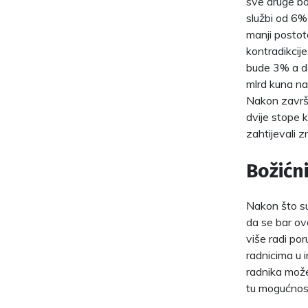
sve druge bo
službi od 6% 
manji postota
kontradikcije
bude 3% a da
mlrd kuna na 
Nakon završe
dvije stope 
zahtijevali 
Božićni
Nakon što su 
da se bar ov
više radi po
radnicima u i
radnika može 
tu mogućnost