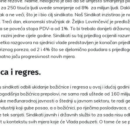
lne rezove. Naime, nelogično je bilo da se umjesto smanjenja pl
za 250 tisuća ljudi uvede smanjenje od 8% za milijun ljudi. Dakle,
k a ne veći, što je i bio cilj sindikata. Naš Sindikat inzistirao je 
. Treći dan, ekonomski stručnjak dr. Željko Lovrinčević je predlož
 se poveća stopa PDV-a od 1%. To bi trebalo donijeti državnoj
razini jedne cijele godine. Sindikati su taj prijedlog ocijenili razu
tka razgovora na sjednici vlade predstavljen je konačan prijed
kriznog poreza, od 2 i 4% što se djelomično podudara s prijedlog
znatno jaču progresivnost novih mjera.
ca i regres.
sindikati odbili ukidanje božićnice i regresa u ovoj i idućoj godini
ogodišnja božićnica prepolovi, ne samo radi uštede od 160 miliju
ruke međunarodnoj javnosti o štednji u javnom sektoru, te radi ge
ndustriji koji gube posao, a o božićnici, po riječima poslodavaca
tek sanjati. Sindikati javnih i državnih službi to za sada nisu odb
 u kontekstu svih mjera koje će Vlada poduzeti. O tome će se p