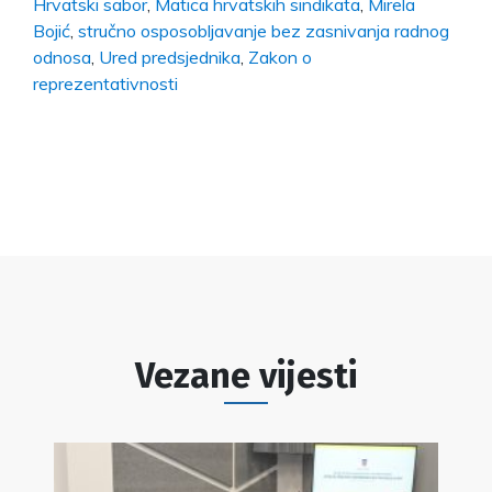
Hrvatski sabor
,
Matica hrvatskih sindikata
,
Mirela
Bojić
,
stručno osposobljavanje bez zasnivanja radnog
odnosa
,
Ured predsjednika
,
Zakon o
reprezentativnosti
Vezane vijesti