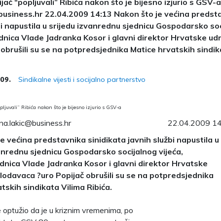
jač “popljuvali” Ribića nakon što je bijesno izjurio s GSV-
business.hr 22.04.2009 14:13 Nakon što je većina predsta
bi napustila u srijedu izvanrednu sjednicu Gospodarsko soc
nica Vlade Jadranka Kosor i glavni direktor Hrvatske ud
 obrušili su se na potpredsjednika Matice hrvatskih sindik
Sindikalne vijesti i socijalno partnerstvo
009.
opljuvali” Ribića nakon što je bijesno izjurio s GSV-a
ina.lakic@business.hr
22.04.2009 1
e većina predstavnika sinidikata javnih službi napustila u
anrednu sjednicu Gospodarsko socijalnog vijeća,
dnica Vlade Jadranka Kosor i glavni direktor Hrvatske
lodavaca ?uro Popijač obrušili su se na potpredsjednika
tskih sindikata Vilima Ribića.
e optužio da je u kriznim vremenima, po