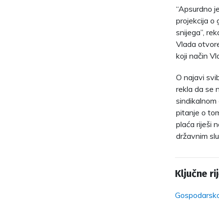
“Apsurdno je
projekcija o
snijega”, rek
Vlada otvore
koji način Vl
O najavi svi
rekla da se
sindikalnom č
pitanje o to
plaća riješi 
državnim sl
Ključne rij
Gospodarsko 