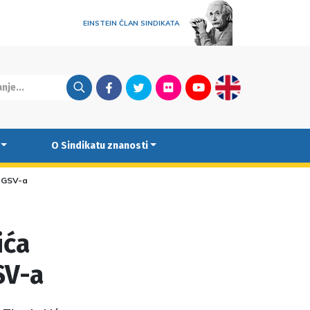
EINSTEIN ČLAN SINDIKATA
Facebook
Twitter
Flickr
Youtube
English
O Sindikatu znanosti
s GSV-a
ića
SV-a