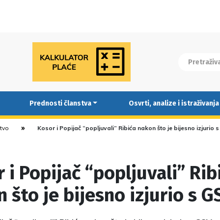
Prednosti članstva
Osvrti, analize i istraživanja
stvo
Kosor i Popijač “popljuvali” Ribića nakon što je bijesno izjurio 
 i Popijač “popljuvali” Rib
 što je bijesno izjurio s G