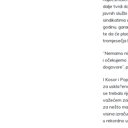
dalje tvrdi 
javnih službi
sindikatima 
godinu, gara
te da će pl
tromjesečja 
“Nemamo nika
i očekujemo
dogovore”, p
I Kosor i Po
za uskla?eno
se trebalo r
važećem zako
za nešto man
visina izra
u rekordno u