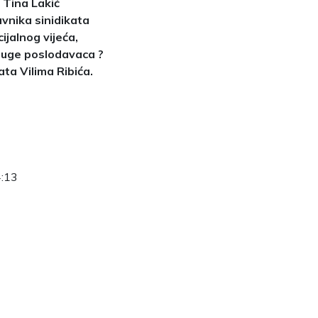
a Tina Lakić
vnika sinidikata
ijalnog vijeća,
ruge poslodavaca ?
ata Vilima Ribića.
4:13