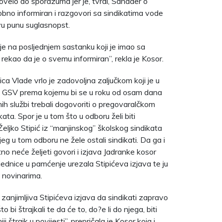
velo do sporazuma jer je, tvrdi, Sanader o
no informiran i razgovori sa sindikatima vode
vu punu suglasnopst.
 je na posljednjem sastanku koji je imao sa
 rekao da je o svemu informiran”, rekla je Kosor.
ca Vlade vrlo je zadovoljna zaljučkom koji je u
io GSV prema kojemu bi se u roku od osam dana
vnih službi trebali dogovoriti o pregovaralčkom
ata. Spor je u tom što u odboru želi biti
 Željko Stipić iz “manjinskog” školskog sindikata
eg u tom odboru ne žele ostali sindikati. Da ga i
tno neće željeti govori i izjava Jadranke kosor
sjednice u pamćenje urezala Stipićeva izjava te ju
 s novinarima.
o zanjimljiva Stipićeva izjava da sindikati zapravo
o bi štrajkali te da će to, do?e li do njega, biti
ji štrajk u povijesti”, prepričala je Kosor koja i