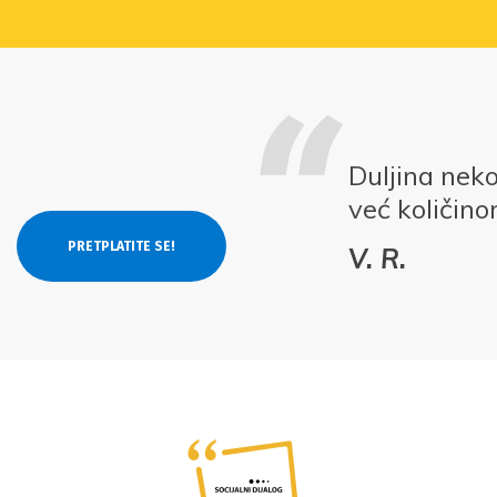
Duljina nek
već količino
V. R.