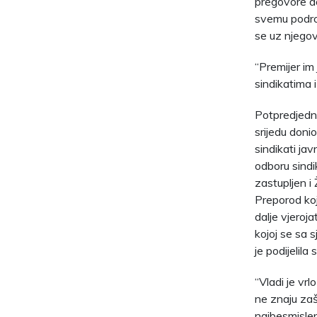
pregovore do
svemu podrob
se uz njego
“Premijer im
sindikatima i
Potpredjedni
srijedu don
sindikati ja
odboru sindik
zastupljen i
Preporod koj
dalje vjeroja
kojoj se sa 
je podijelila
“Vladi je vrl
ne znaju zašt
najbesmisleni