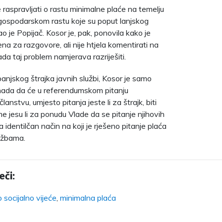
 raspravljati o rastu minimalne plaće na temelju
 gospodarskom rastu koje su poput lanjskog
ao je Popijač. Kosor je, pak, ponovila kako je
na za razgovore, ali nije htjela komentirati na
ada taj problem namjerava razriješiti.
banjskog štrajka javnih službi, Kosor je samo
 nada da će u referendumskom pitanju
lanstvu, umjesto pitanja jeste li za štrajk, biti
me jesu li za ponudu Vlade da se pitanje njihovih
na identilčan način na koji je rješeno pitanje plaća
užbama.
eči:
socijalno vijeće
,
minimalna plaća