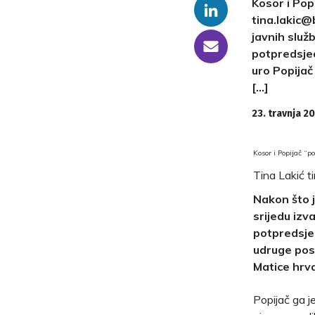
Kosor i Popi
Linkedin
tina.lakic@
javnih služ
someone@yoursite.com
potpredsjed
uro Popijač
[…]
23. travnja 2
Kosor i Popijač “p
Tina Lakić t
Nakon što j
srijedu izv
potpredsje
udruge pos
Matice hrva
Popijač ga j