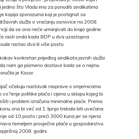
da jedino što Vlada ima za ponuditi sindikatima
 je kopija sporazuma koji je postignut sa
državnih službi o vraćanju osnovice na 2008.
nciji da se ona neće umanjivati do kraja godine
aće rasti onda kada BDP u dva uzastopna
bude rastao dva ili više posto.
kav konkretan prijedlog sindikata javnih službi
 da nam ga pismeno dostave kada se o nejmu
oručila je Kosor.
pijač očekuju nastavak rasprave o smjernicama
 vo?enje politike plaća i cijena u sklopu kojeg bi
iješiti i problem izračuna minimalne plaće. Prema
nu ona bi već od 1. lipnja trebala biti uvećana
je od 10 posto i preći 3000 kuna jer se njena
čunava temeljem prosječne plaće u gospodarstvu
spješnoj 2008. godini.