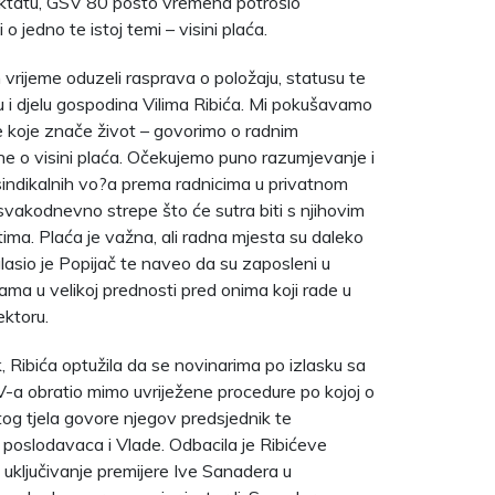
ktatu, GSV 80 posto vremena potrošio
i o jedno te istoj temi – visini plaća.
vrijeme oduzeli rasprava o položaju, statusu te
 i djelu gospodina Vilima Ribića. Mi pokušavamo
e koje znače život – govorimo o radnim
ne o visini plaća. Očekujemo puno razumjevanje i
sindikalnih vo?a prema radnicima u privatnom
 svakodnevno strepe što će sutra biti s njihovim
ima. Plaća je važna, ali radna mjesta su daleko
glasio je Popijač te naveo da su zaposleni u
ama u velikoj prednosti pred onima koji rade u
ktoru.
k, Ribića optužila da se novinarima po izlasku sa
-a obratio mimo uvriježene procedure po kojoj o
og tjela govore njegov predsjednik te
 poslodavaca i Vlade. Odbacila je Ribićeve
i uključivanje premijere Ive Sanadera u