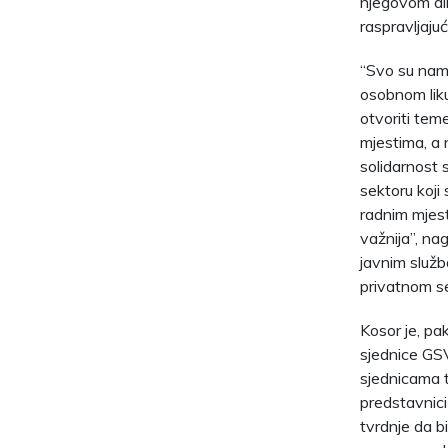
njegovom di
raspravljajuć
“Svo su nam 
osobnom liku
otvoriti tem
mjestima, a 
solidarnost 
sektoru koji
radnim mjest
važnija”, na
javnim služb
privatnom se
Kosor je, pa
sjednice GSV
sjednicama t
predstavnici
tvrdnje da b