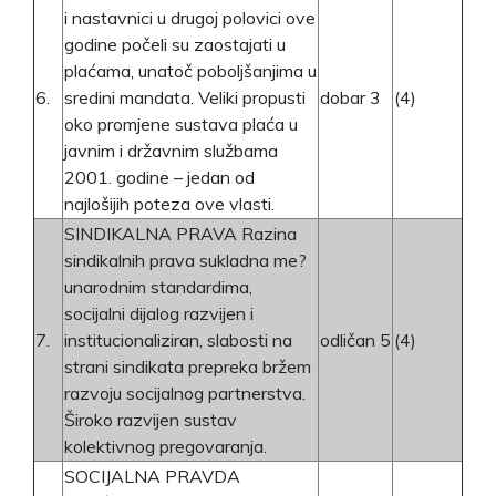
i nastavnici u drugoj polovici ove
godine počeli su zaostajati u
plaćama, unatoč poboljšanjima u
6.
sredini mandata. Veliki propusti
dobar 3
(4)
oko promjene sustava plaća u
javnim i državnim službama
2001. godine – jedan od
najlošijih poteza ove vlasti.
SINDIKALNA PRAVA Razina
sindikalnih prava sukladna me?
unarodnim standardima,
socijalni dijalog razvijen i
7.
institucionaliziran, slabosti na
odličan 5
(4)
strani sindikata prepreka bržem
razvoju socijalnog partnerstva.
Široko razvijen sustav
kolektivnog pregovaranja.
SOCIJALNA PRAVDA