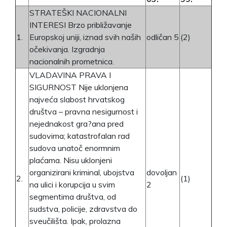
STRATEŠKI NACIONALNI
INTERESI Brzo približavanje
1.
Europskoj uniji, iznad svih naših
odličan 5
(2)
očekivanja. Izgradnja
nacionalnih prometnica.
VLADAVINA PRAVA I
SIGURNOST Nije uklonjena
najveća slabost hrvatskog
društva – pravna nesigurnost i
nejednakost gra?ana pred
sudovima; katastrofalan rad
sudova unatoč enormnim
plaćama. Nisu uklonjeni
organizirani kriminal, ubojstva
dovoljan
2.
(1)
na ulici i korupcija u svim
2
segmentima društva, od
sudstva, policije, zdravstva do
sveučilišta. Ipak, prolazna