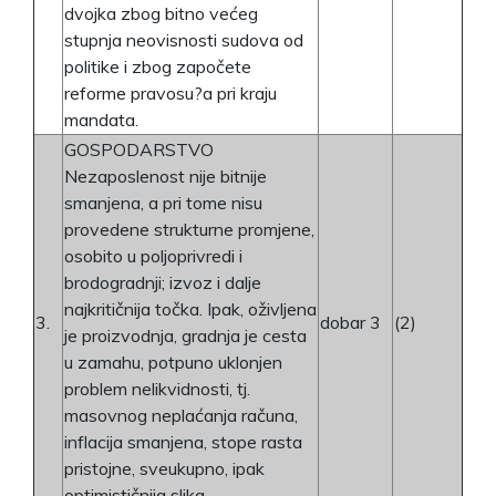
dvojka zbog bitno većeg
stupnja neovisnosti sudova od
politike i zbog započete
reforme pravosu?a pri kraju
mandata.
GOSPODARSTVO
Nezaposlenost nije bitnije
smanjena, a pri tome nisu
provedene strukturne promjene,
osobito u poljoprivredi i
brodogradnji; izvoz i dalje
najkritičnija točka. Ipak, oživljena
3.
dobar 3
(2)
je proizvodnja, gradnja je cesta
u zamahu, potpuno uklonjen
problem nelikvidnosti, tj.
masovnog neplaćanja računa,
inflacija smanjena, stope rasta
pristojne, sveukupno, ipak
optimističnija slika.