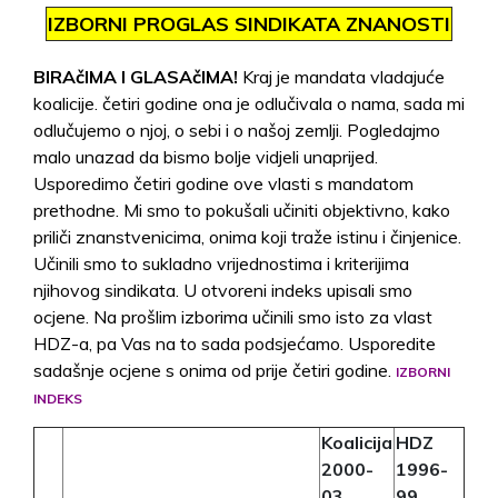
IZBORNI PROGLAS SINDIKATA ZNANOSTI
BIRAčIMA I GLASAčIMA!
Kraj je mandata vladajuće
koalicije. četiri godine ona je odlučivala o nama, sada mi
odlučujemo o njoj, o sebi i o našoj zemlji. Pogledajmo
malo unazad da bismo bolje vidjeli unaprijed.
Usporedimo četiri godine ove vlasti s mandatom
prethodne. Mi smo to pokušali učiniti objektivno, kako
priliči znanstvenicima, onima koji traže istinu i činjenice.
Učinili smo to sukladno vrijednostima i kriterijima
njihovog sindikata. U otvoreni indeks upisali smo
ocjene. Na prošlim izborima učinili smo isto za vlast
HDZ-a, pa Vas na to sada podsjećamo. Usporedite
sadašnje ocjene s onima od prije četiri godine.
IZBORNI
INDEKS
Koalicija
HDZ
2000-
1996-
03.
99.