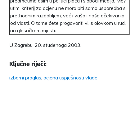
predmetima osim u politici plaća i slobodi medija. Me?
utim, kriterij za ocjenu ne mora biti samo usporedba s
prethodnim razdobljem, već i vaša i naša očekivanja
od vlasti. O tome ćete progovoriti vi, s olovkom u ruci,
na glasačkom mjestu.
U Zagrebu, 20. studenoga 2003.
Ključne riječi:
izborni proglas
,
ocjena uspješnosti vlade