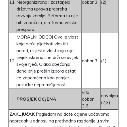
11.
Neorganizirana i zastarjela
dobar 3
(2)
državna uprava prepreka
razvoju zemlje. Reforma tu nije
niti započela, a reforma vojske
prespora.
MORALNI ODGOJ Ovo je vlast
koja neće pljačkati vlastiti
narod, ali jeste vlast koja nije
uvijek iskrena i ne drži se uvijek
12.
dobar 3
(1)
svoje riječi. Olaka obećanja
dana prije prošlih izbora ostat
će zapamćena kao primjer
političke nepromišljenosti.
vrlo
dovoljan
PROSJEK OCJENA
dobar
(2,3)
3,6
ZAKLJUčAK
Pogledom na date ocjene uočavamo
napredak u odnosu na prethodno razdoblje u svim