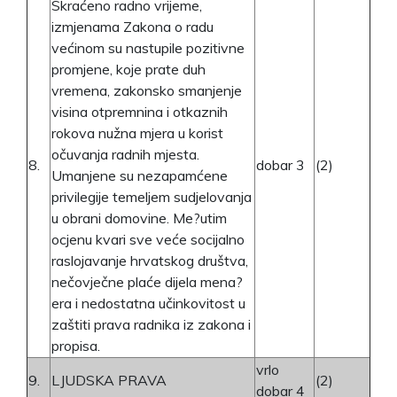
Skraćeno radno vrijeme,
izmjenama Zakona o radu
većinom su nastupile pozitivne
promjene, koje prate duh
vremena, zakonsko smanjenje
visina otpremnina i otkaznih
rokova nužna mjera u korist
očuvanja radnih mjesta.
8.
dobar 3
(2)
Umanjene su nezapamćene
privilegije temeljem sudjelovanja
u obrani domovine. Me?utim
ocjenu kvari sve veće socijalno
raslojavanje hrvatskog društva,
nečovječne plaće dijela mena?
era i nedostatna učinkovitost u
zaštiti prava radnika iz zakona i
propisa.
vrlo
9.
LJUDSKA PRAVA
(2)
dobar 4