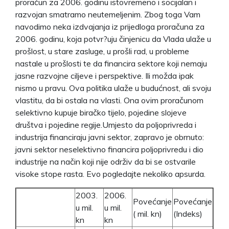
proračun za 2006. godinu istovremeno i socijalan i
razvojan smatramo neutemeljenim. Zbog toga Vam
navodimo neka izdvajanja iz prijedloga proračuna za
2006. godinu, koja potvr?uju činjenicu da Vlada ulaže u
prošlost, u stare zasluge, u prošli rad, u probleme
nastale u prošlosti te da financira sektore koji nemaju
jasne razvojne ciljeve i perspektive. Ili možda ipak
nismo u pravu. Ova politika ulaže u budućnost, ali svoju
vlastitu, da bi ostala na vlasti. Ona ovim proračunom
selektivno kupuje biračko tijelo, pojedine slojeve
društva i pojedine regije.Umjesto da poljoprivreda i
industrija financiraju javni sektor, zapravo je obrnuto:
javni sektor neselektivno financira poljoprivredu i dio
industrije na način koji nije održiv da bi se ostvarile
visoke stope rasta. Evo pogledajte nekoliko apsurda.
2003.
2006.
Povećanje
Povećanje
u mil.
u mil.
( mil. kn)
(Indeks)
kn
kn