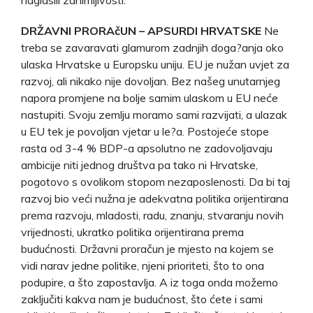
DRŽAVNI PRORAčUN – APSURDI HRVATSKE
Ne
treba se zavaravati glamurom zadnjih doga?anja oko
ulaska Hrvatske u Europsku uniju. EU je nužan uvjet za
razvoj, ali nikako nije dovoljan. Bez našeg unutarnjeg
napora promjene na bolje samim ulaskom u EU neće
nastupiti. Svoju zemlju moramo sami razvijati, a ulazak
u EU tek je povoljan vjetar u le?a. Postojeće stope
rasta od 3-4 % BDP-a apsolutno ne zadovoljavaju
ambicije niti jednog društva pa tako ni Hrvatske,
pogotovo s ovolikom stopom nezaposlenosti. Da bi taj
razvoj bio veći nužna je adekvatna politika orijentirana
prema razvoju, mladosti, radu, znanju, stvaranju novih
vrijednosti, ukratko politika orijentirana prema
budućnosti. Državni proračun je mjesto na kojem se
vidi narav jedne politike, njeni prioriteti, što to ona
podupire, a što zapostavlja. A iz toga onda možemo
zaključiti kakva nam je budućnost, što ćete i sami