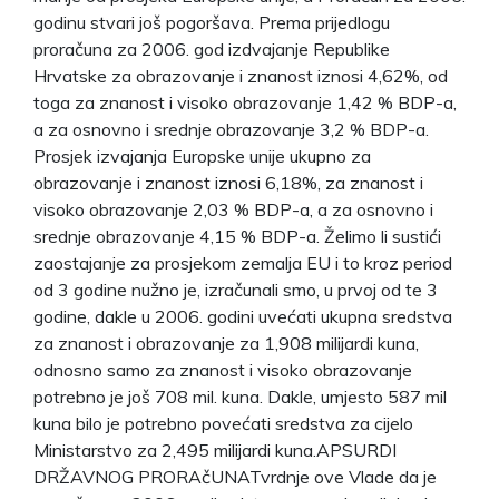
godinu stvari još pogoršava. Prema prijedlogu
proračuna za 2006. god izdvajanje Republike
Hrvatske za obrazovanje i znanost iznosi 4,62%, od
toga za znanost i visoko obrazovanje 1,42 % BDP-a,
a za osnovno i srednje obrazovanje 3,2 % BDP-a.
Prosjek izvajanja Europske unije ukupno za
obrazovanje i znanost iznosi 6,18%, za znanost i
visoko obrazovanje 2,03 % BDP-a, a za osnovno i
srednje obrazovanje 4,15 % BDP-a. Želimo li sustići
zaostajanje za prosjekom zemalja EU i to kroz period
od 3 godine nužno je, izračunali smo, u prvoj od te 3
godine, dakle u 2006. godini uvećati ukupna sredstva
za znanost i obrazovanje za 1,908 milijardi kuna,
odnosno samo za znanost i visoko obrazovanje
potrebno je još 708 mil. kuna. Dakle, umjesto 587 mil
kuna bilo je potrebno povećati sredstva za cijelo
Ministarstvo za 2,495 milijardi kuna.APSURDI
DRŽAVNOG PRORAčUNATvrdnje ove Vlade da je