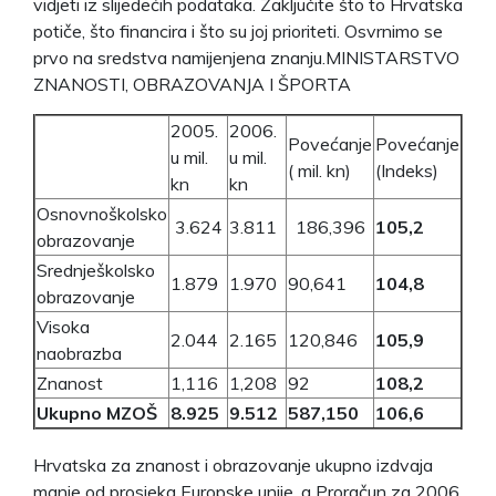
vidjeti iz slijedećih podataka. Zaključite što to Hrvatska
potiče, što financira i što su joj prioriteti. Osvrnimo se
prvo na sredstva namijenjena znanju.MINISTARSTVO
ZNANOSTI, OBRAZOVANJA I ŠPORTA
2005.
2006.
Povećanje
Povećanje
u mil.
u mil.
( mil. kn)
(Indeks)
kn
kn
Osnovnoškolsko
3.624
3.811
186,396
105,2
obrazovanje
Srednješkolsko
1.879
1.970
90,641
104,8
obrazovanje
Visoka
2.044
2.165
120,846
105,9
naobrazba
Znanost
1,116
1,208
92
108,2
Ukupno MZOŠ
8.925
9.512
587,150
106,6
Hrvatska za znanost i obrazovanje ukupno izdvaja
manje od prosjeka Europske unije, a Proračun za 2006.