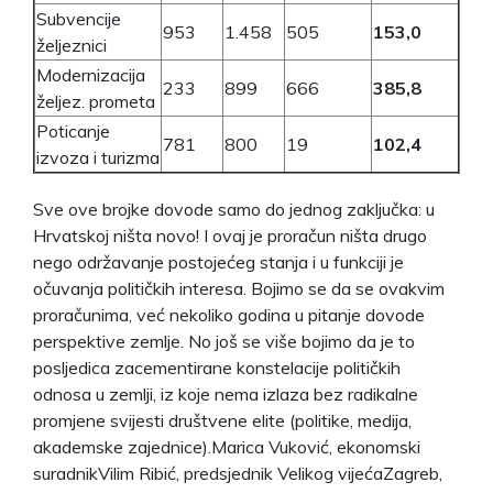
Subvencije
953
1.458
505
153,0
željeznici
Modernizacija
233
899
666
385,8
željez. prometa
Poticanje
781
800
19
102,4
izvoza i turizma
Sve ove brojke dovode samo do jednog zaključka: u
Hrvatskoj ništa novo! I ovaj je proračun ništa drugo
nego održavanje postojećeg stanja i u funkciji je
očuvanja političkih interesa. Bojimo se da se ovakvim
proračunima, već nekoliko godina u pitanje dovode
perspektive zemlje. No još se više bojimo da je to
posljedica zacementirane konstelacije političkih
odnosa u zemlji, iz koje nema izlaza bez radikalne
promjene svijesti društvene elite (politike, medija,
akademske zajednice).Marica Vuković, ekonomski
suradnikVilim Ribić, predsjednik Velikog vijećaZagreb,