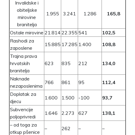
Invalidske i
obiteljske
1.955
3.241
1.286
165,8
mirovine
branitelja
Ostale mirovine
21.814
22.355
541
102,5
Rashodi za
15.885
17.285
1.400
108,8
zaposlene
Trajna prava
hrvatskih
623
835
212
134,0
branitelja
Naknade
766
861
95
112,4
nezaposlenima
Doplatak za
1.600
1.500
-100
93,7
djecu
Subvencije
1.646
2.273
627
138,1
poljoprivredi
– od toga za
–
262
–
–
otkup pšenice