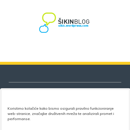
Nezavisni sindikat znanosti i visokog
Koristimo kolačiće kako bismo osigurali pravilno funkcioniranje
obrazovanja
web-stranice, značajke društvenih mreža te analizirali promet i
performanse.
Adresa:
Florijana Andrašeca 18A / VI kat
• 10 000