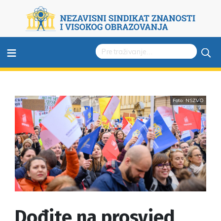
≡
Foto: NSZVO
Dođite na prosvjed