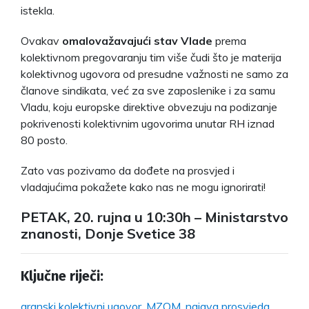
istekla.
Ovakav
omalovažavajući stav Vlade
prema
kolektivnom pregovaranju tim više čudi što je materija
kolektivnog ugovora od presudne važnosti ne samo za
članove sindikata, već za sve zaposlenike i za samu
Vladu, koju europske direktive obvezuju na podizanje
pokrivenosti kolektivnim ugovorima unutar RH iznad
80 posto.
Zato vas pozivamo da dođete na prosvjed i
vladajućima pokažete kako nas ne mogu ignorirati!
PETAK, 20. rujna u 10:30h – Ministarstvo
znanosti, Donje Svetice 38
Ključne riječi:
granski kolektivni ugovor
,
MZOM
,
najava prosvjeda
,