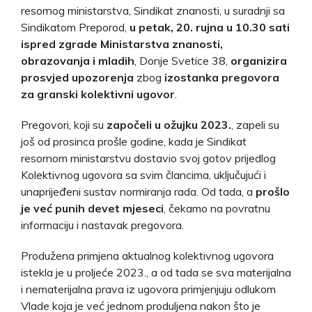
resornog ministarstva, Sindikat znanosti, u suradnji sa
Sindikatom Preporod,
u petak, 20. rujna u 10.30 sati
ispred zgrade Ministarstva znanosti,
obrazovanja i mladih
, Donje Svetice 38,
organizira
prosvjed upozorenja
zbog
izostanka pregovora
za granski kolektivni ugovor
.
Pregovori, koji su
započeli u ožujku 2023.
, zapeli su
još od prosinca prošle godine, kada je Sindikat
resornom ministarstvu dostavio svoj gotov prijedlog
Kolektivnog ugovora sa svim člancima, uključujući i
unaprijeđeni sustav normiranja rada. Od tada, a
prošlo
je već punih devet mjeseci
, čekamo na povratnu
informaciju i nastavak pregovora.
Produžena primjena aktualnog kolektivnog ugovora
istekla je u proljeće 2023., a od tada se sva materijalna
i nematerijalna prava iz ugovora primjenjuju odlukom
Vlade koja je već jednom produljena nakon što je