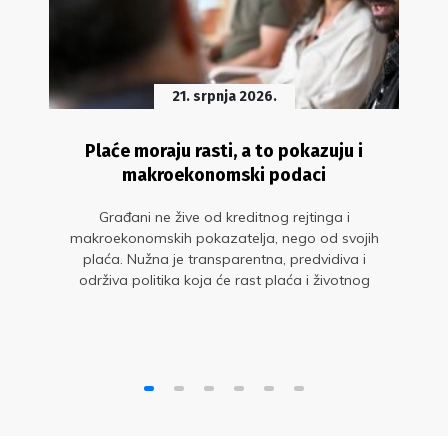
21. srpnja 2026.
Plaće moraju rasti, a to pokazuju i
makroekonomski podaci
Građani ne žive od kreditnog rejtinga i
makroekonomskih pokazatelja, nego od svojih
plaća. Nužna je transparentna, predvidiva i
održiva politika koja će rast plaća i životnog
standarda staviti u središte gospodarskog
razvoja. Glavne su to poruke s okruglog stola
„Sit gladnom ne vjeruje: zašto plaće moraju
rasti?“ u organizaciji Sindikata znanosti i
Sindikata Preporod.