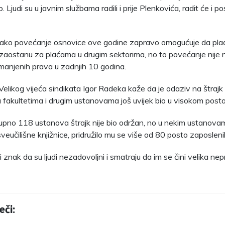
. Ljudi su u javnim službama radili i prije Plenkovića, radit će i po
kako povećanje osnovice ove godine zapravo omogućuje da plać
zaostanu za plaćama u drugim sektorima, no to povećanje nije 
anjenih prava u zadnjih 10 godina.
Velikog vijeća sindikata Igor Radeka kaže da je odaziv na štrajk 
 fakultetima i drugim ustanovama još uvijek bio u visokom posto
pno 118 ustanova štrajk nije bio održan, no u nekim ustanova
veučilišne knjižnice, pridružilo mu se više od 80 posto zaposleni
ji znak da su ljudi nezadovoljni i smatraju da im se čini velika nepr
eči: