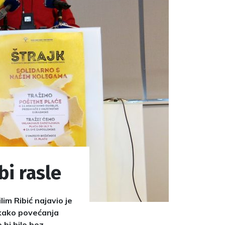
bi rasle
im Ribić najavio je
 kako povećanja
 bi bilo bez