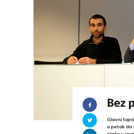
Bez p
Facebook
Glavni tajn
Twitter
u petak da 
plaća u jav