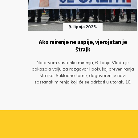
9. lipnja 2025.
joj
Ako mirenje ne uspije, vjerojatan je
ih
štrajk
jskih
Na prvom sastanku mirenja, 6. lipnja Vlada je
anju
pokazala volju za razgovor i pokušaj preveniranja
štrajka. Sukladno tome, dogovoren je novi
sastanak mirenja koji će se održati u utorak, 10.
lipnja.