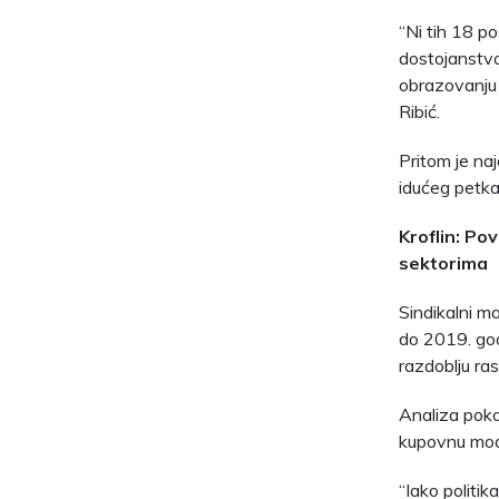
“Ni tih 18 po
dostojanstvo
obrazovanju 
Ribić.
Pritom je na
idućeg petka
Kroflin: P
sektorima
Sindikalni m
do 2019. god
razdoblju ra
Analiza poka
kupovnu moć 
“Iako politi