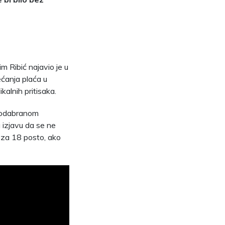
m Ribić najavio je u
ećanja plaća u
kalnih pritisaka.
o odabranom
 izjavu da se ne
 za 18 posto, ako