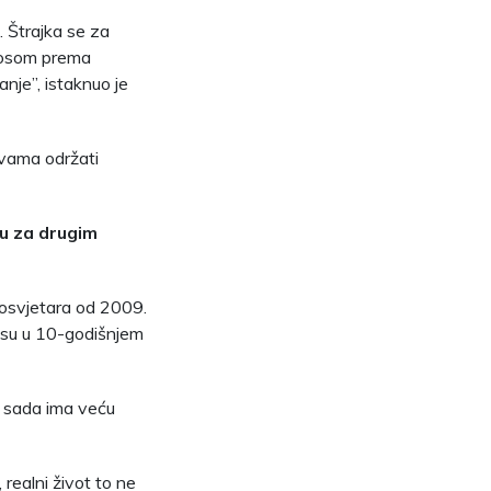
. Štrajka se za
dnosom prema
nje”, istaknuo je
ovama održati
u za drugim
prosvjetara od 2009.
e su u 10-godišnjem
u sada ima veću
realni život to ne