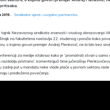
pritisaka.
Sindikalne vijesti i socijalno partnerstvo
a 2019.
i tajnik Nezavisnog sindikata znanosti i visokog obrazovanja Vili
štrajk na fakultetima nastavlja 22. studenog i poručio kako pov
u, o kojima govori premijer Andrej Plenković, ne bi bilo bez sindi
konferenciji za medije istaknuo kako je “promatrati stvari u sam
azdoblju pristrano”, komentirajući time jučerašnju Plenkovićevu
u zadnji put u mandatu neke vlade plaće u javnom sektoru rasle
unaju i predložena povećanja.