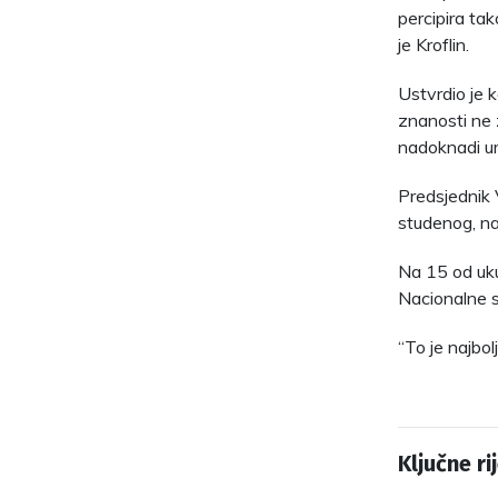
percipira tako
je Kroflin.
Ustvrdio je 
znanosti ne 
nadoknadi um
Predsjednik 
studenog, na
Na 15 od uku
Nacionalne s
“To je najbol
Ključne rij