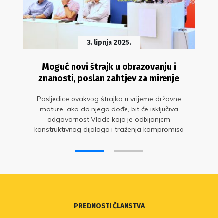
3. lipnja 2025.
Moguć novi štrajk u obrazovanju i
znanosti, poslan zahtjev za mirenje
Posljedice ovakvog štrajka u vrijeme državne
mature, ako do njega dođe, bit će isključiva
odgovornost Vlade koja je odbijanjem
konstruktivnog dijaloga i traženja kompromisa
obrazovne sindikate natjerala na radikalan potez
PREDNOSTI ČLANSTVA