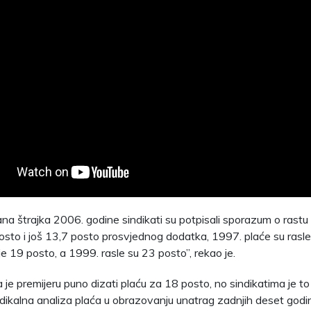
ana štrajka 2006. godine sindikati su potpisali sporazum o rast
sto i još 13,7 posto prosvjednog dodatka, 1997. plaće su rasle
e 19 posto, a 1999. rasle su 23 posto”, rekao je.
 je premijeru puno dizati plaću za 18 posto, no sindikatima je to
dikalna analiza plaća u obrazovanju unatrag zadnjih deset godi