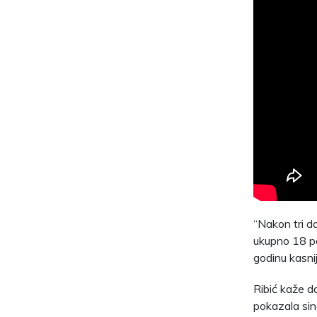
“Nakon tri d
ukupno 18 po
godinu kasnij
Ribić kaže da
pokazala sin