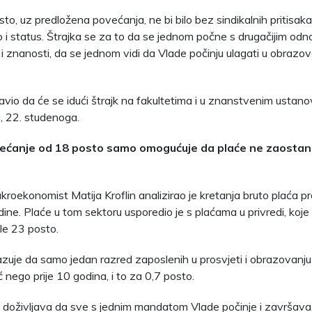
sto, uz predložena povećanja, ne bi bilo bez sindikalnih pritisaka
 i status. Štrajka se za to da se jednom počne s drugačijim o
i znanosti, da se jednom vidi da Vlade počinju ulagati u obrazova
javio da će se idući štrajk na fakultetima i u znanstvenim ustan
, 22. studenoga.
ovećanje od 18 posto samo omogućuje da plaće ne zaostan
akroekonomist Matija Kroflin analizirao je kretanja bruto plaća 
ine. Plaće u tom sektoru usporedio je s plaćama u privredi, koj
sle 23 posto.
zuje da samo jedan razred zaposlenih u prosvjeti i obrazovanj
nego prije 10 godina, i to za 0,7 posto.
ka doživljava da sve s jednim mandatom Vlade počinje i završava, 