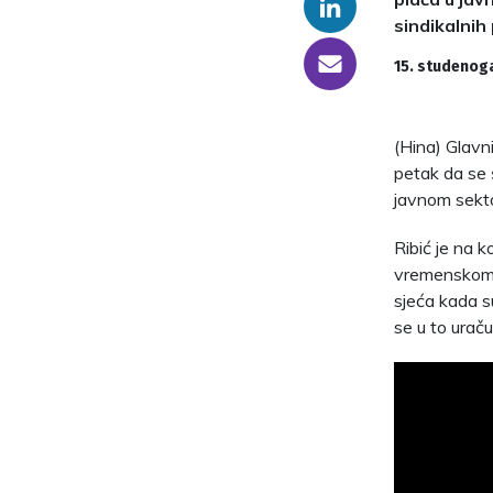
Linkedin
sindikalnih 
someone@yoursite.com
15. studenog
(Hina) Glavn
petak da se 
javnom sektor
Ribić je na 
vremenskom r
sjeća kada s
se u to urač