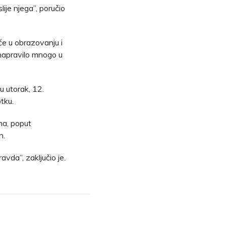
slije njega”, poručio
e u obrazovanju i
napravilo mnogo u
u utorak, 12.
tku.
ma, poput
h.
avda”, zaključio je.