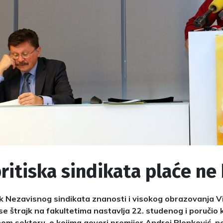
ritiska sindikata plaće ne 
ik Nezavisnog sindikata znanosti i visokog obrazovanja Vil
se štrajk na fakultetima nastavlja 22. studenog i poručio
nom sektoru, o kojima govori premijer Andrej Plenković, ne