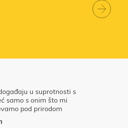
događaju u suprotnosti s
eć samo s onim što mi
evamo pod prirodom
n