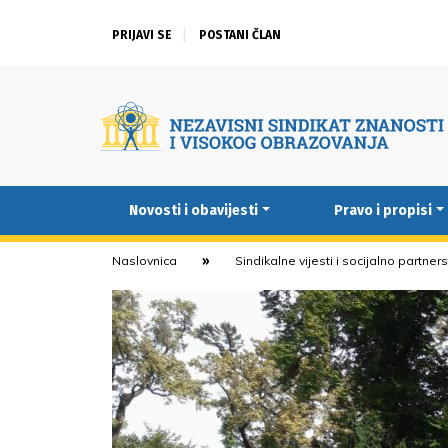
PRIJAVI SE
POSTANI ČLAN
Novosti i obavijesti
Pravo i propisi
Naslovnica
Sindikalne vijesti i socijalno partner