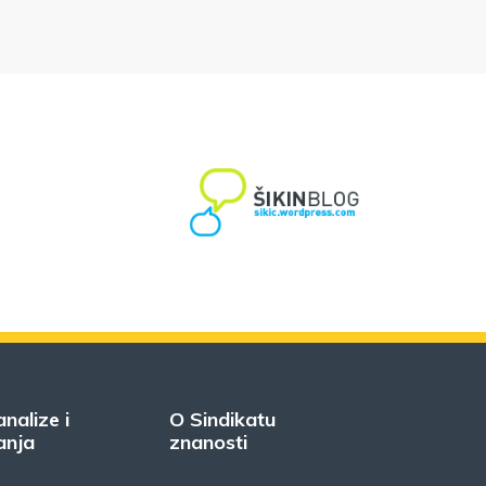
analize i
O Sindikatu
anja
znanosti