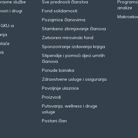
pravne službe
Sve prednosti članstva
Programsk
analize
vori i drugi
Fond solidarnosti
Makroeko
Pozajmice članovima
 GKU-a
Stambeno zbrinjavanje članova
anja
Zatvoreni mirovinski fond
plaće
Sponzoriranje izdavanja knjiga
ti
Stipendije i pomoći djeci umrlih
članova
Ponude banaka
Zdravstvene usluge i osiguranja
Povoljnije ulaznice
Proizvodi
Putovanja, wellness i druge
usluge
Postani član