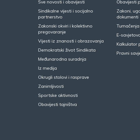
Sve novosti i obavijesti
Obavijesti 
Sindikalne vijesti i socijalno
Zakoni, ugo
partnerstvo
dokumenti
Zakonski okviri i kolektivno
Tumačenja
pregovaranje
E-savjetov
Vijesti iz znanosti i obrazovanja
Kalkulator 
Demokratski život Sindikata
Pravni savje
Međunarodna suradnja
Iz medija
Okrugli stolovi i rasprave
Zanimljivosti
Sportske aktivnosti
Obavijesti tajništva