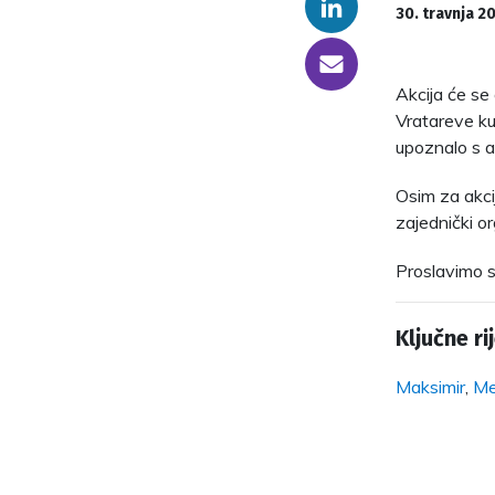
Linkedin
30. travnja 2
someone@yoursite.com
Akcija će se 
Vratareve kuć
upoznalo s a
Osim za akcij
zajednički or
Proslavimo s
Ključne rij
Maksimir
,
Me