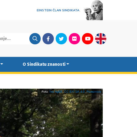
EINSTEIN ČLAN SINDIKATA
Facebook
Twitter
Flickr
Youtube
English
O Sindikatu znanosti
Foto:
Iva Ag88
,
CC BY-SA 4.0
,
Poveznica