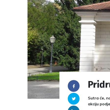
Pridr
Facebook
Sutra će, n
Twitter
akciju podj