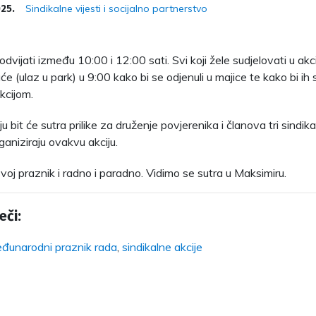
Sindikalne vijesti i socijalno partnerstvo
025.
odvijati između 10:00 i 12:00 sati. Svi koji žele sudjelovati u akci
e (ulaz u park) u 9:00 kako bi se odjenuli u majice te kako bi ih s
kcijom.
u bit će sutra prilike za druženje povjerenika i članova tri sindika
ganiziraju ovakvu akciju.
voj praznik i radno i paradno. Vidimo se sutra u Maksimiru.
eči:
đunarodni praznik rada
,
sindikalne akcije