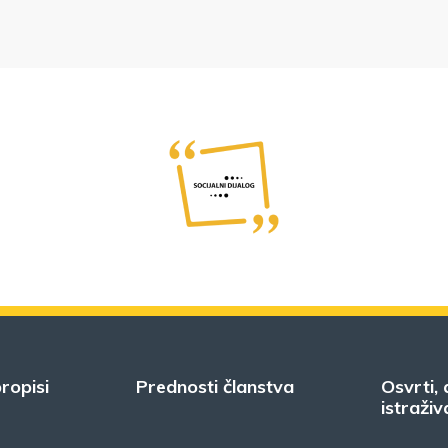
ropisi
Prednosti članstva
Osvrti, 
istraživ