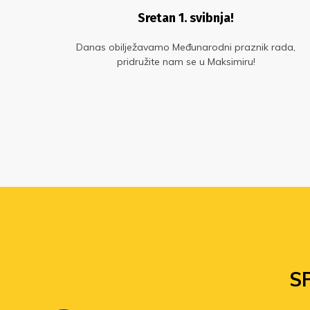
Sretan 1. svibnja!
ljke
Danas obilježavamo Međunarodni praznik rada,
o,
pridružite nam se u Maksimiru!
S