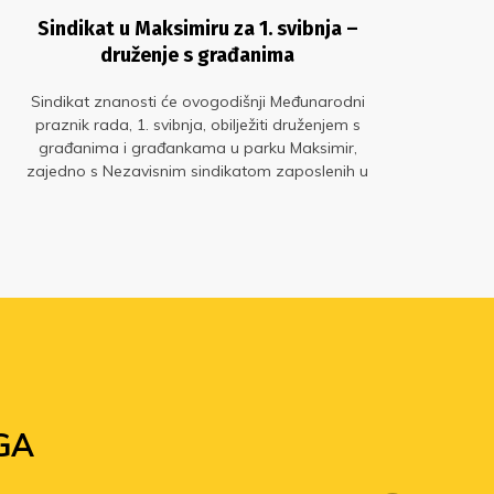
Sindikat u Maksimiru za 1. svibnja –
Kro
druženje s građanima
N1,
Fuc
Sindikat znanosti će ovogodišnji Međunarodni
zna
praznik rada, 1. svibnja, obilježiti druženjem s
Zna
građanima i građankama u parku Maksimir,
zajedno s Nezavisnim sindikatom zaposlenih u
srednjim školama Hrvatske i Školskim sindikatom
Preporod
GA