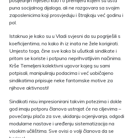
posljednjih mjeseci kao i o premijeru kojem su usta
puna socijalnog dijaloga, ali ne razgovara sa svojim
zaposlenicima koji prosvjeduju i štrajkaju već godinu i
pol.
Istaknuo je kako su u Vladi svjesni da su pogriješili s
koeficijentima, no kako ih iz inata ne žele korigirati.
Umjesto toga, čine sve kako bi ušutkali sindikate i
pritom se koriste i potpuno neprihvatljivim načinima.
Krše Temeljeni kolektivni ugovor kojeg su sami
potpisali, manipuliraju podacima i već uobičajeno
sindikatima pripisuje neke fantomske motive za
njihove aktivnosti!
Sindikati nisu impresionirani takvim potezima i dokle
god imaju potporu članova ustrajat će na ciljevima –
povećanju plaća za sve, ukidanju ocjenjivanja, odgodi
modularne nastave i uređenju sistematizacija na
visokim učilištima. Sve ovisi o volji članova da se