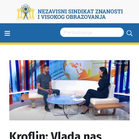
≡
Foto: N1
Kroflin: Vlada nas