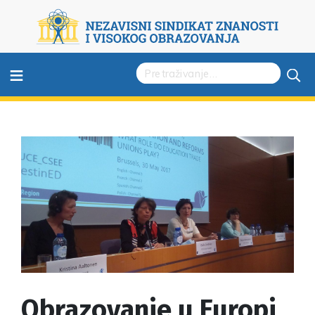
≡
Obrazovanje u Europi