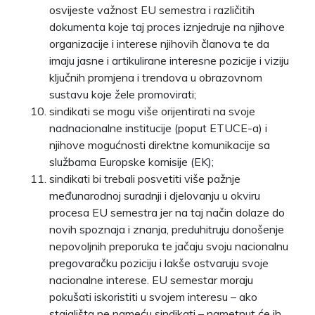
osvijeste važnost EU semestra i različitih
dokumenta koje taj proces iznjedruje na njihove
organizacije i interese njihovih članova te da
imaju jasne i artikulirane interesne pozicije i viziju
ključnih promjena i trendova u obrazovnom
sustavu koje žele promovirati;
sindikati se mogu više orijentirati na svoje
nadnacionalne institucije (poput ETUCE-a) i
njihove mogućnosti direktne komunikacije sa
službama Europske komisije (EK);
sindikati bi trebali posvetiti više pažnje
međunarodnoj suradnji i djelovanju u okviru
procesa EU semestra jer na taj način dolaze do
novih spoznaja i znanja, preduhitruju donošenje
nepovoljnih preporuka te jačaju svoju nacionalnu
pregovaračku poziciju i lakše ostvaruju svoje
nacionalne interese. EU semestar moraju
pokušati iskoristiti u svojem interesu – ako
stajališta ne nameću sindikati – nametnut će ih