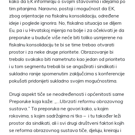
kako da EK informiraju o svojim stavovima i idejama po
tim pitanjima. Naravno, postoji i mogućnost da EK,
zbog orijentacije na fiskalnu konsolidaciju, određene
ideje i poglede ignorira. No, fiskalna situacija se diljem
Eu, pa i u Hrvatskoj mijenja na bolje i za očekivati je da
preporuke u buduće više neće biti toliko usmjerene na
fiskalnu konsolidaciju te bi se time trebao otvarati
prostor i za neke druge prioritete. Obrazovanje bi
trebalo svakako biti nametnuto kao jedan od prioriteta
i u tom segmentu trebali bi se angažirati i sindikati i
sukladno ranije spomenutim zaključcima s konferencije
pokušati pridonijeti sukladno svojim mogućnostima.
Drugi aspekt tiče se neodređenosti i općenitosti same
Preporuke koja kaže: „…
Ubrzati reformu obrazovnog
sustava.”
Ta preporuka ne govori kako, u kojim
rokovima, s kojim sadržajima ni tko – i tu također leži
prostor da sindikati, ali i svi drugi društveni faktori kojih
se reforma obrazovnog sustava tiče, djeluju, kreiraju i