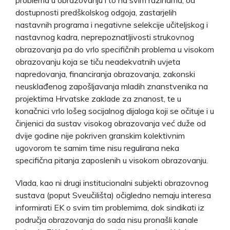
dostupnosti predškolskog odgoja, zastarjelih
nastavnih programa i negativne selekcije učiteljskog i
nastavnog kadra, neprepoznatljivosti strukovnog
obrazovanja pa do vrlo specifičnih problema u visokom
obrazovanju koja se tiču neadekvatnih uvjeta
napredovanja, financiranja obrazovanja, zakonski
neusklađenog zapošljavanja mladih znanstvenika na
projektima Hrvatske zaklade za znanost, te u
konačnici vrlo lošeg socijalnog dijaloga koji se očituje i u
činjenici da sustav visokog obrazovanja već duže od
dvije godine nije pokriven granskim kolektivnim
ugovorom te samim time nisu regulirana neka
specifična pitanja zaposlenih u visokom obrazovanju.
Vlada, kao ni drugi institucionalni subjekti obrazovnog
sustava (poput Sveučilišta) očigledno nemaju interesa
informirati EK o svim tim problemima, dok sindikati iz
područja obrazovanja do sada nisu pronašli kanale