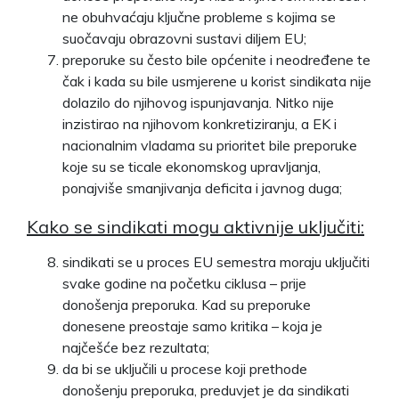
ne obuhvaćaju ključne probleme s kojima se
suočavaju obrazovni sustavi diljem EU;
preporuke su često bile općenite i neodređene te
čak i kada su bile usmjerene u korist sindikata nije
dolazilo do njihovog ispunjavanja. Nitko nije
inzistirao na njihovom konkretiziranju, a EK i
nacionalnim vladama su prioritet bile preporuke
koje su se ticale ekonomskog upravljanja,
ponajviše smanjivanja deficita i javnog duga;
Kako se sindikati mogu aktivnije uključiti:
sindikati se u proces EU semestra moraju uključiti
svake godine na početku ciklusa – prije
donošenja preporuka. Kad su preporuke
donesene preostaje samo kritika – koja je
najčešće bez rezultata;
da bi se uključili u procese koji prethode
donošenju preporuka, preduvjet je da sindikati