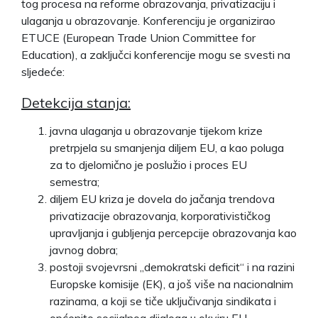
tog procesa na reforme obrazovanja, privatizaciju i
ulaganja u obrazovanje. Konferenciju je organizirao
ETUCE (European Trade Union Committee for
Education), a zaključci konferencije mogu se svesti na
sljedeće:
Detekcija stanja:
javna ulaganja u obrazovanje tijekom krize
pretrpjela su smanjenja diljem EU, a kao poluga
za to djelomično je poslužio i proces EU
semestra;
diljem EU kriza je dovela do jačanja trendova
privatizacije obrazovanja, korporativističkog
upravljanja i gubljenja percepcije obrazovanja kao
javnog dobra;
postoji svojevrsni „demokratski deficit“ i na razini
Europske komisije (EK), a još više na nacionalnim
razinama, a koji se tiče uključivanja sindikata i
općenito socijalnog dijaloga u okviru EU