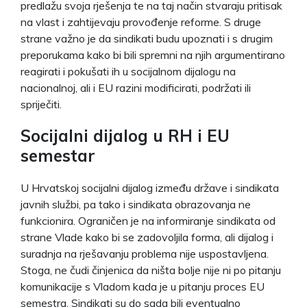
predlažu svoja rješenja te na taj način stvaraju pritisak
na vlast i zahtijevaju provođenje reforme. S druge
strane važno je da sindikati budu upoznati i s drugim
preporukama kako bi bili spremni na njih argumentirano
reagirati i pokušati ih u socijalnom dijalogu na
nacionalnoj, ali i EU razini modificirati, podržati ili
spriječiti.
Socijalni dijalog u RH i EU
semestar
U Hrvatskoj socijalni dijalog između države i sindikata
javnih službi, pa tako i sindikata obrazovanja ne
funkcionira. Ograničen je na informiranje sindikata od
strane Vlade kako bi se zadovoljila forma, ali dijalog i
suradnja na rješavanju problema nije uspostavljena.
Stoga, ne čudi činjenica da ništa bolje nije ni po pitanju
komunikacije s Vladom kada je u pitanju proces EU
semestra. Sindikati su do sada bili eventualno