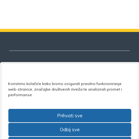
Nezavisni sindikat znanosti i visokog
Koristimo kolačiće kako bismo osigurali pravilno funkcioniranje
obrazovanja
web-stranice, značajke društvenih mreža te analizirali promet i
performanse.
Adresa:
Florijana Andrašeca 18A / VI kat
• 10 000
Zagreb •
Tel:
+385 1 4847 337
•
Email:
uprava@nsz.hr
•
Facebook:
NSZVO
Prihvati sve
Odbij sve