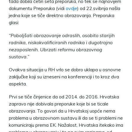
tada dobila četiri seta preporuka, no tek se najnovijem
dokumentu Preporuka (vidi
ovdje
) od 22.svibnja našla
jedna koje se tiče direktno obrazovanja. Preporuka
glasi:
“Poboljšati obrazovanje odraslih, osobito starijih
radnika, niskokvalificiranih radnika i dugotrajno
nezaposlenih. Ubrzati reformu obrazovnog
sustava.”
Ovakva situacija u RH vrlo se dobro uklapa u osnovne
zaključke koji su izneseni na konferenciji i to kroz dva
aspekta.
Prvi se tiče činjenice da od 2014. do 2016. Hrvatska
zapravo nije dobivala preporuke koje bi se ticale
obrazovanja. To govori da u Hrvatskoj uopće nema
problema u obrazovnom sustavu ili da se ti problemi ne
komuniciraju prema EK. Nažalost, Hrvatska itekako ima
problema u obrazovanju i to na svim razinama, od