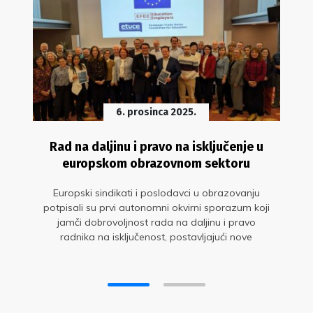
6. prosinca 2025.
Rad na daljinu i pravo na isključenje u
europskom obrazovnom sektoru
Europski sindikati i poslodavci u obrazovanju
potpisali su prvi autonomni okvirni sporazum koji
jamči dobrovoljnost rada na daljinu i pravo
radnika na isključenost, postavljajući nove
standarde za zaštitu njihovih prava i dobrobiti.