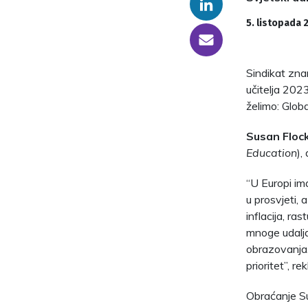
Linkedin
5. listopada 
someone@yoursite.com
Sindikat zna
učitelja 202
želimo: Glob
Susan Floc
Education
),
“U Europi ima
u prosvjeti, 
inflacija, ra
mnoge udalja
obrazovanja
prioritet”, re
Obraćanje Su