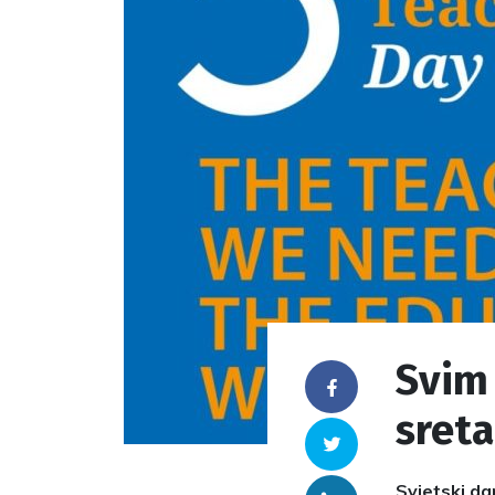
Svim 
Facebook
sreta
Twitter
Svjetski da