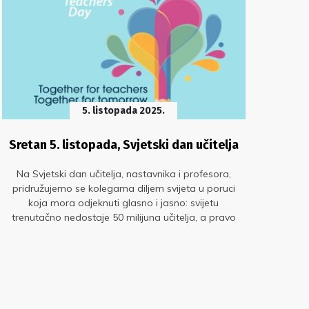
5. listopada 2025.
Sretan 5. listopada, Svjetski dan učitelja
ka
Na Svjetski dan učitelja, nastavnika i profesora,
pridružujemo se kolegama diljem svijeta u poruci
koja mora odjeknuti glasno i jasno: svijetu
U
trenutačno nedostaje 50 milijuna učitelja, a pravo
v
na kvalitetno obrazovanje za buduće generacije
si
ozbiljno je ugroženo.
org
p