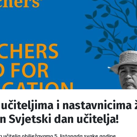
učiteljima i nastavnicima
n Svjetski dan učitelja!
n učitelja obilježavamo 5. listopada svake godine.