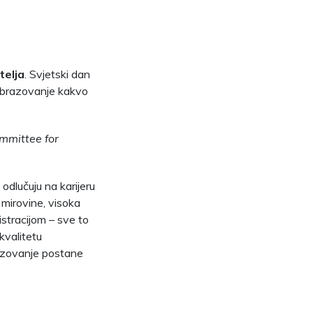
telja
. Svjetski dan
 obrazovanje kakvo
mmittee for
odlučuju na karijeru
i mirovine, visoka
istracijom – sve to
kvalitetu
azovanje postane