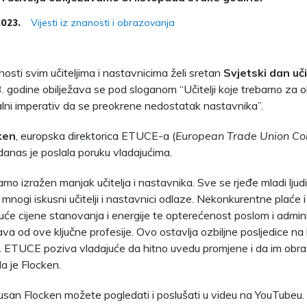
Vijesti iz znanosti i obrazovanja
2023.
nosti svim učiteljima i nastavnicima želi sretan
Svjetski dan uči
3. godine obilježava se pod sloganom “Učitelji koje trebamo za
alni imperativ da se preokrene nedostatak nastavnika”.
ken
, europska direktorica ETUCE-a (
European Trade Union Co
 danas je poslala poruku vladajućima.
mo izražen manjak učitelja i nastavnika. Sve se rjeđe mladi ljudi 
a mnogi iskusni učitelji i nastavnici odlaze. Nekonkurentne plaće 
stuće cijene stanovanja i energije te opterećenost poslom i admin
va od ove ključne profesije. Ovo ostavlja ozbiljne posljedice na 
. ETUCE poziva vladajuće da hitno uvedu promjene i da im obr
kla je Flocken.
san Flocken možete pogledati i poslušati u videu na YouTubeu.