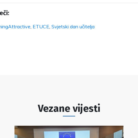
eči:
ingAttractive
,
ETUCE
,
Svjetski dan učitelja
Vezane vijesti