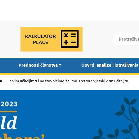
Prednosti članstva
Osvrti, analize i istraživanja
Svim učiteljima i nastavnicima želimo sretan Svjetski dan učitelja!