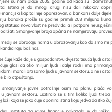
njene su nam plaće 2009. godine od kada su i zamrznut
itd. Istina je da mnogi drugi nisu dali nikakav dopri
. Financijski kapital nije oporezovan, a bankari i dalje dije
etiriju banaka prošle su godine primili 208 milijuna kuna
kog statusa nova vlast ne predviđa, a i potpore neuspje
održati. Smanjivanje broja općina ne namjeravaju provest
, mediji se obraćaju nama u obrazovanju kao da smo mi pr
 kandidiraju baš nas.
 se čuje kaže da je u gospodarstvu dvjesto tisuća ljudi ostal
čuje glasi da oko milijun ljudi i dalje radi i ima primanja
lidarni morali biti samo ljudi u javnom sektoru, a ne i ostal
je bilo otpuštanja.
a smanjivanje javne potrošnje osim na planu plaća vo
u javnom sektoru. Licitiralo se s tim koliko ljudi treba o
j laži koja se jako čuje oponira istina koju jedva da itko čuj
dija Instituta za javne financije pokazala je da višk