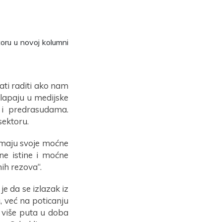
oru u novoj kolumni
ati raditi ako nam
klapaju u medijske
 i predrasudama.
sektoru.
imaju svoje moćne
ćne istine i moćne
ih rezova“.
je da se izlazak iz
, već na poticanju
to više puta u doba