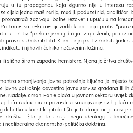
ruju u tu propagandu koja sigurno nije u interesu ra
ze cijela jedna mašinerija, mediji, poduzetnici, analitičari 
i“ promatrači zazivaju “bolne rezove” i upućuju na kresa
Pri tome su neki mediji vodili kampanju protiv “parazi
toru, protiv “prekomjernog broja” zaposlenih, protiv n
kih prava radnika itd. itd. Kampanja protiv radnih ljudi n
indikata i njihovih čelnika nečuvenim lažima.
ta ili slična širom zapadne hemisfere. Njena je žrtva druš
mantra smanjivanja javne potrošnje ključno je mjesto 
e javne potrošnje devastira javne servise građana ili ih
ne. Nadalje, smanjivanje plaća u javnom sektoru uvijek do
a plaća radnicima u privredi, a smanjivanje svih plaća mi
 dohotka u korist kapitala. I što je to drugo nego nasilje 
je društva. Što je to drugo nego ideologija otimačin
a i neoliberalna ekonomsko-politička doktrina.