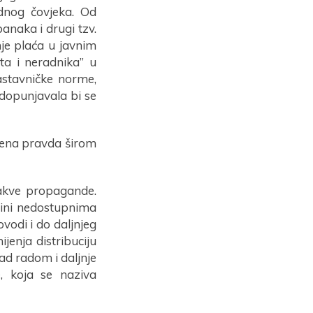
dnog čovjeka. Od
banaka i drugi tzv.
nje plaća u javnim
ta i neradnika” u
astavničke norme,
adopunjavala bi se
tvena pravda širom
takve propagande.
 čini nedostupnima
vodi i do daljnjeg
jenja distribuciju
nad radom i daljnje
e, koja se naziva