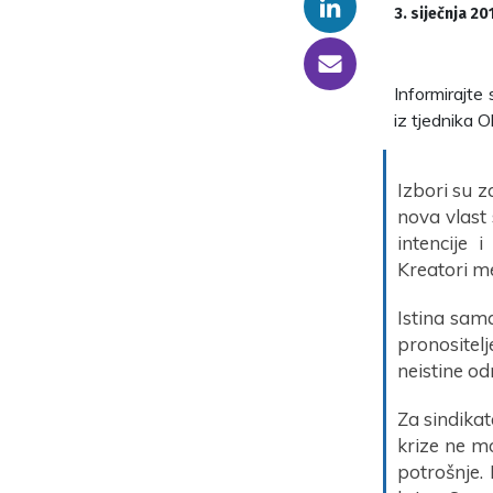
Linkedin
3. siječnja 20
someone@yoursite.com
Informirajte
iz tjednika O
Izbori su z
nova vlast
intencije 
Kreatori m
Istina sam
pronositel
neistine od
Za sindikat
krize ne m
potrošnje. 