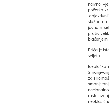
naivno vje
početka kri
“objektivn
službama. 
javnom sek
protiv veli
blaćenjem s
Priča je is
svijeta.
Ideološka 
Smanjivanj
za siromaš
smanjivanj
nacionalnog
raslojavan
neoklasičn