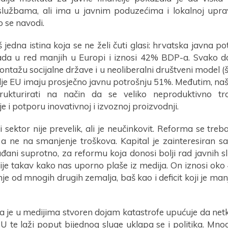
lužbama, ali ima u javnim poduzećima i lokalnoj upravi,
o se navodi.
š jedna istina koja se ne želi čuti glasi: hrvatska javna pot
ada u red manjih u Europi i iznosi 42% BDP-a. Svako da
ntažu socijalne države i u neoliberalni društveni model (š
mlje EU imaju prosječno javnu potrošnju 51%. Međutim, na
trukturirati na način da se veliko neproduktivno tr
 i potporu inovativnoj i izvoznoj proizvodnji.
i sektor nije prevelik, ali je neučinkovit. Reforma se tre
, a ne na smanjenje troškova. Kapital je zainteresiran 
đani suprotno, za reformu koja donosi bolji rad javnih slu
nije takav kako nas uporno plaše iz medija. On iznosi ok
e od mnogih drugih zemalja, baš kao i deficit koji je man
da je u medijima stvoren dojam katastrofe upućuje da net
 U te laži poput bijednog sluge uklapa se i politika. Mno