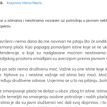
Kolumna Vilima Ribića
12.
 se o istinama i neistinama vezanim uz potrošnju u javnom sekt
bjektiv.
avršeni i nema dana da me novinari ne pitaju što će sindik
 smanji plaće. Kao papagaj ponavljam istine koje se ne u
i tendencije, a koje su nadglasane moćnim neistinama
edijskog prostora omađijani su averzijom prema javnom 
a po sebi nema društvenu moć. Važne su one istine koje 
je. Njihove su i neistine važnije od istina bez moći. Mo
ređuju društvene odnose. Uvjerimo se u to na pitanju „boln
e smanjivanje plaća ne dolazi u obzir zbog tri istine. Istina 
ože temeljiti na smanjenju osobne potrošnje i naših plaća
Istina je da su javni službenici već dali svoj doprinos, i 