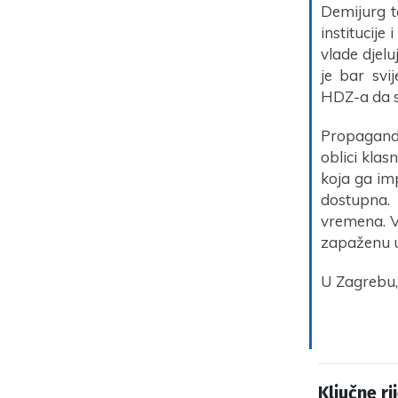
Demijurg t
institucije 
vlade djel
je bar svi
HDZ-a da sm
Propaganda
oblici klas
koja ga imp
dostupna. 
vremena. Ve
zapaženu u
U Zagrebu,
Ključne rij