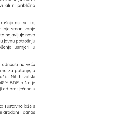
 ali ni približno
rošnja nije velika,
ljnje smanjivanje
to najavljuje nova
šu javnu potrošnju
ošenje usmjeri u
ba odnositi na veću
samo za potonje, a
žbi. Niti hrvatski
o 48% BDP-a što je
ji od prosječnog u
ko sustavno laže s
gi građani i danas