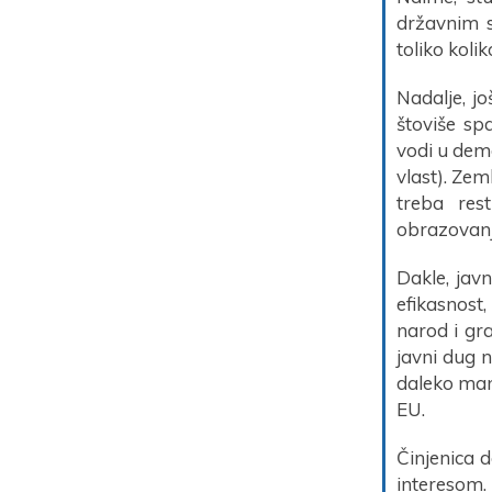
državnim s
toliko kolik
Nadalje, jo
štoviše sp
vodi u demo
vlast). Ze
treba res
obrazovanje
Dakle, javn
efikasnost
narod i gra
javni dug 
daleko manj
EU.
Činjenica 
interesom.