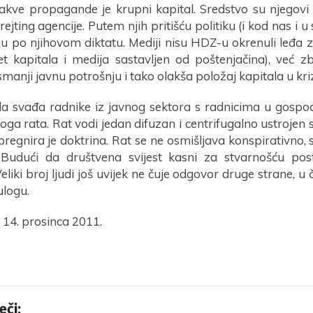
akve propagande je krupni kapital. Sredstvo su njegovi m
i rejting agencije. Putem njih pritišću politiku (i kod nas i
uju po njihovom diktatu. Mediji nisu HDZ-u okrenuli leđa 
jet kapitala i medija sastavljen od poštenjačina), već 
anji javnu potrošnju i tako olakša položaj kapitala u kriz
 svađa radnike iz javnog sektora s radnicima u gospod
noga rata. Rat vodi jedan difuzan i centrifugalno ustrojen sv
regnira je doktrina. Rat se ne osmišljava konspirativno, s
Budući da društvena svijest kasni za stvarnošću post
liki broj ljudi još uvijek ne čuje odgovor druge strane, u
logu.
 14. prosinca 2011.
eči: