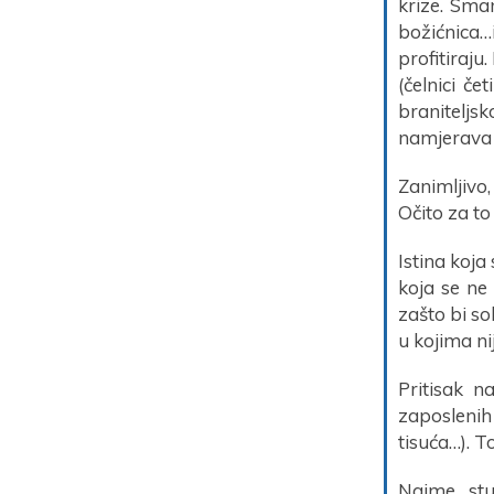
krize. Sma
božićnica…
profitiraju
(čelnici č
braniteljs
namjerava 
Zanimljivo
Očito za to
Istina koja
koja se ne 
zašto bi so
u kojima ni
Pritisak n
zaposlenih 
tisuća…). To
Naime, stu