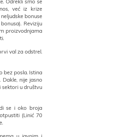
e. Odrekli smo se
nos, već iz krize
le neljudske bonuse
 bonusa). Reviziju
šnim proizvodnjama
i.
vi val za odstrel.
o bez posla. Istina
. Dakle, nije jasno
i sektori u društvu
di se i oko broja
tpustiti (Linić 70
e.
a nema u javnim i