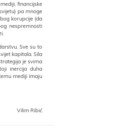
ediji, financijske
 u svijetu) pa mnoge
zbog korupcije (da
zbog nespremnosti
i.
arstvu. Sve su to
ijet kapitala. Sila
trategija je svima
oji inercija duha
 čemu mediji imaju
Vilim Ribić