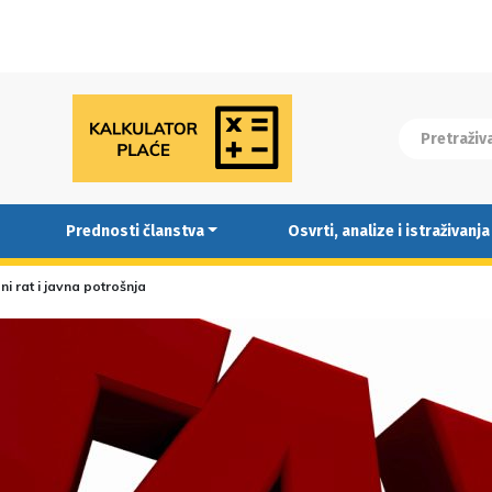
Prednosti članstva
Osvrti, analize i istraživanja
ni rat i javna potrošnja