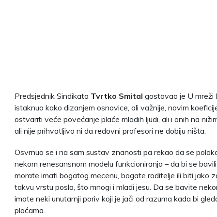
Predsjednik Sindikata
Tvrtko Smital
gostovao je U mreži 
istaknuo kako dizanjem osnovice, ali važnije, novim koeficije
ostvariti veće povećanje plaće mladih ljudi, ali i onih na niž
ali nije prihvatljivo ni da redovni profesori ne dobiju ništa.
Osvrnuo se i na sam sustav znanosti pa rekao da se polak
nekom renesansnom modelu funkcioniranja – da bi se bavil
morate imati bogatog mecenu, bogate roditelje ili biti jako z
takvu vrstu posla, što mnogi i mladi jesu. Da se bavite nek
imate neki unutarnji poriv koji je jači od razuma kada bi gled
plaćama.