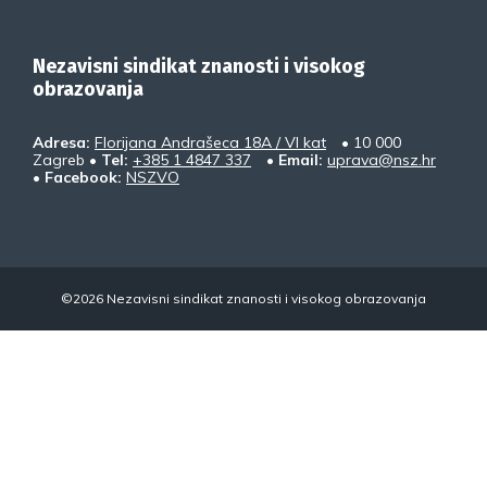
Nezavisni sindikat znanosti i visokog
obrazovanja
Adresa:
Florijana Andrašeca 18A / VI kat
• 10 000
Zagreb •
Tel:
+385 1 4847 337
•
Email:
uprava@nsz.hr
•
Facebook:
NSZVO
©2026 Nezavisni sindikat znanosti i visokog obrazovanja