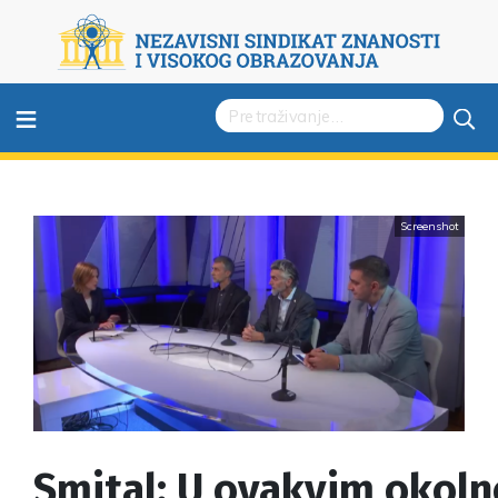
≡
Screenshot
Smital: U ovakvim okoln