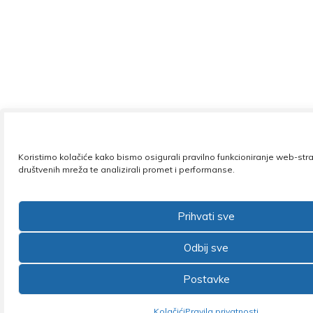
Koristimo kolačiće kako bismo osigurali pravilno funkcioniranje web-str
društvenih mreža te analizirali promet i performanse.
Prihvati sve
Odbij sve
Postavke
Kolačići
Pravila privatnosti