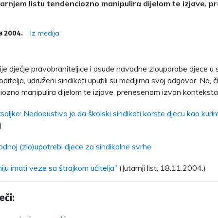
tarnjem listu tendenciozno manipulira dijelom te izjave,
Iz medija
a 2004.
je dječje pravobraniteljice i osude navodne zlouporabe djece u si
oditelja, udruženi sindikati uputili su medijima svoj odgovor. No, 
ciozno manipulira dijelom te izjave, prenesenom izvan konteksta
saljko: Nedopustivo je da školski sindikati korste djecu kao kurir
)
odnoj (zlo)upotrebi djece za sindikalne svrhe
ju imati veze sa štrajkom učitelja”
(Jutarnji list, 18.11.2004.)
eči: