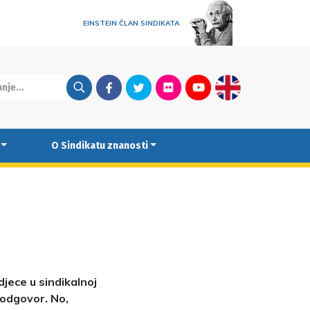
EINSTEIN ČLAN SINDIKATA
Facebook
Twitter
Flickr
Youtube
English
O Sindikatu znanosti
jece u sindikalnoj
j odgovor. No,