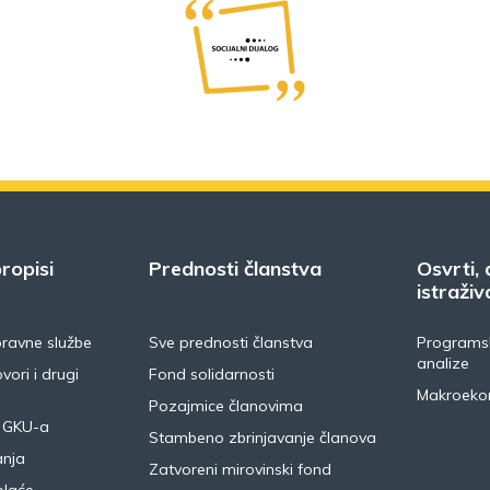
ropisi
Prednosti članstva
Osvrti, 
istraživ
pravne službe
Sve prednosti članstva
Programsk
analize
vori i drugi
Fond solidarnosti
Makroeko
Pozajmice članovima
 GKU-a
Stambeno zbrinjavanje članova
anja
Zatvoreni mirovinski fond