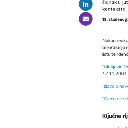
članak u Ju
Linkedin
konteksta.
someone@yoursite.com
18. studenog
Nakon reakci
anketiranja r
listu tenden
“Matijević-Vr
17.11.2004.
Izjava o nav
“Djeca ne smi
Ključne rij