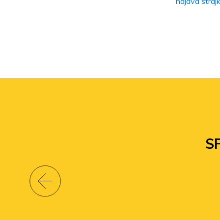
najava štraj
S