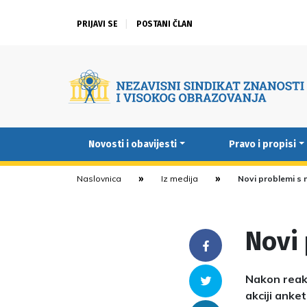
PRIJAVI SE
POSTANI ČLAN
Novosti i obavijesti
Pravo i propisi
Naslovnica
Iz medija
Novi problemi s 
Novi
Facebook
Nakon reakc
Twitter
akciji anket