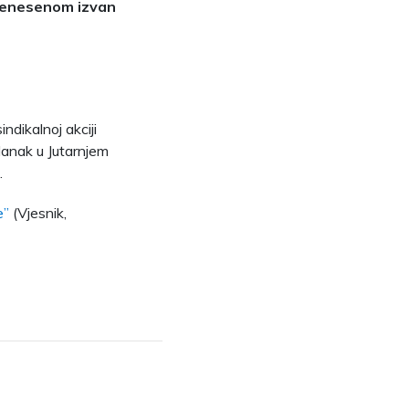
 prenesenom izvan
ndikalnoj akciji
članak u Jutarnjem
.
e”
(Vjesnik,