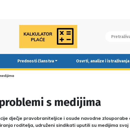
Prednosti članstva
Osvrti, analize i istraživanja
medijima
 problemi s medijima
ije dječje pravobraniteljice i osude navodne zlouporabe d
iranja roditelja, udruženi sindikati uputili su medijima svo