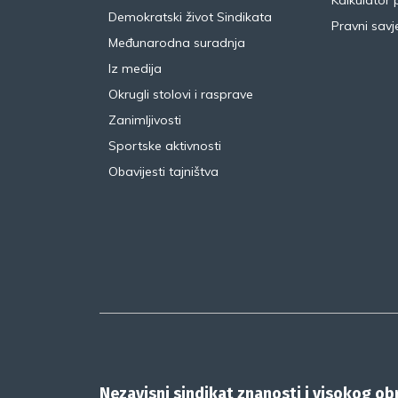
Kalkulator 
Demokratski život Sindikata
Pravni savje
Međunarodna suradnja
Iz medija
Okrugli stolovi i rasprave
Zanimljivosti
Sportske aktivnosti
Obavijesti tajništva
Nezavisni sindikat znanosti i visokog o