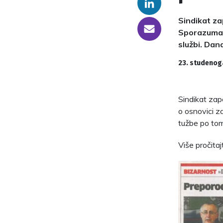
Linkedin
Sindikat za
someone@yoursite.com
Sporazuma o
službi. Dan
23. studenog
Sindikat zap
o osnovici z
tužbe po to
Više pročitaj