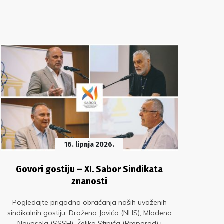
16. lipnja 2026.
Govori gostiju – XI. Sabor Sindikata
znanosti
t
Pogledajte prigodna obraćanja naših uvaženih
sindikalnih gostiju, Dražena Jovića (NHS), Mladena
Novosela (SSSH), Željka Stipića (Preporod) i