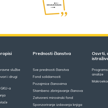
ropisi
Prednosti članstva
Osvrti, 
istraživ
pravne službe
Sve prednosti članstva
Programsk
analize
vori i drugi
Fond solidarnosti
Makroeko
Pozajmice članovima
 GKU-a
Stambeno zbrinjavanje članova
anja
Zatvoreni mirovinski fond
plaće
Sponzoriranje izdavanja knjiga