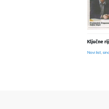
Ključne rij
Novi list
,
sin