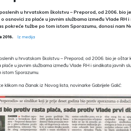
poslenih u hrvatskom školstvu – Preporod, od 2006. bio je 
 osnovici za plaće u javnim službama između Vlade RH i 
as pokreće tužbe po tom istom Sporazumu, donosi nam Nov
Iz medija
a 2016.
oslenih u hrvatskom školstvu – Preporod, od 2006. bio je oštar 
a plaće u javnim službama između Vlade RH i sindikata javnih s
m istom Sporazumu.
te klikom na članak iz Novog lista, novinarke Gabrijele Galić: