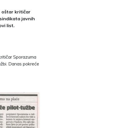
oštar kritičar
sindikata javnih
i list.
kritičar Sporazuma
lužbi. Danas pokreće