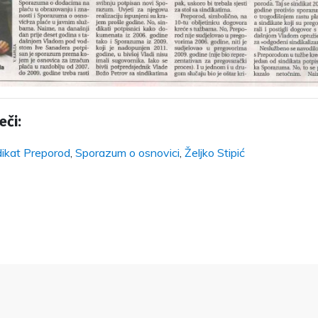
eči:
dikat Preporod
,
Sporazum o osnovici
,
Željko Stipić