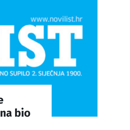
e
ina bio