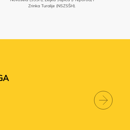
pr
Zrinka Turalije (NSZSŠH).
kole
GA