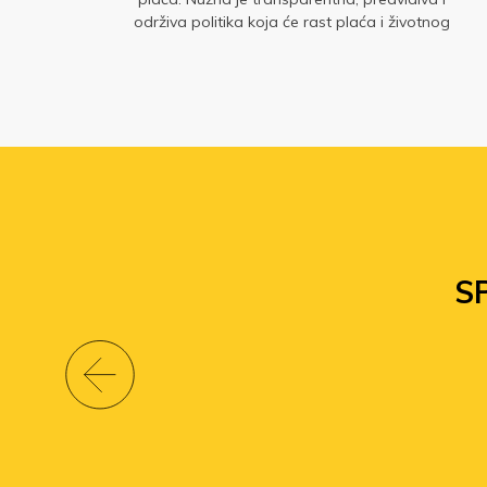
održiva politika koja će rast plaća i životnog
standarda staviti u središte gospodarskog
razvoja. Glavne su to poruke s okruglog stola „Sit
gladnom ne vjeruje: zašto plaće moraju rasti?“ u
organizaciji Sindikata znanosti i Sindikata
Preporod.
S