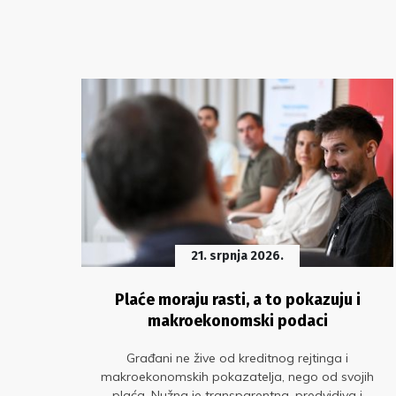
21. srpnja 2026.
što
Plaće moraju rasti, a to pokazuju i
makroekonomski podaci
a
Građani ne žive od kreditnog rejtinga i
ćeg
makroekonomskih pokazatelja, nego od svojih
plaća. Nužna je transparentna, predvidiva i