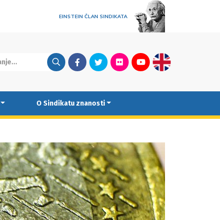
EINSTEIN ČLAN SINDIKATA
Facebook
Twitter
Flickr
Youtube
English
O Sindikatu znanosti