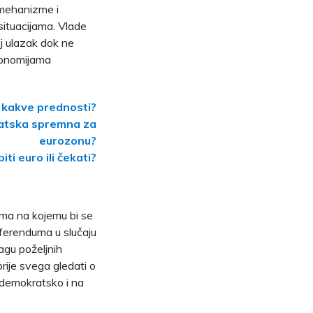
i mehanizme i
situacijama. Vlade
oj ulazak dok ne
ekonomijama
o kakve prednosti?
vatska spremna za
eurozonu?
ti euro ili čekati?
uma na kojemu bi se
eferenduma u slučaju
agu poželjnih
rije svega gledati o
 demokratsko i na