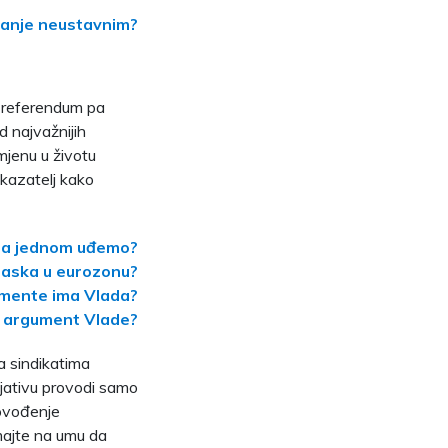
itanje neustavnim?
v referendum pa
d najvažnijih
mjenu u životu
okazatelj kako
ada jednom uđemo?
laska u eurozonu?
mente ima Vlada?
ni argument Vlade?
sa sindikatima
cijativu provodi samo
rovođenje
imajte na umu da