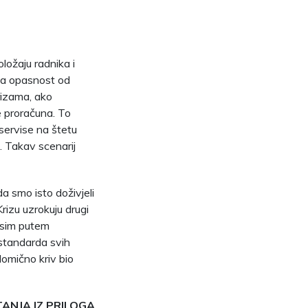
oložaju radnika i
nja opasnost od
rizama, ako
e proračuna. To
servise na štetu
a. Takav scenarij
da smo isto doživjeli
izu uzrokuju drugi
 osim putem
 standarda svih
elomično kriv bio
TANJA IZ PRILOGA