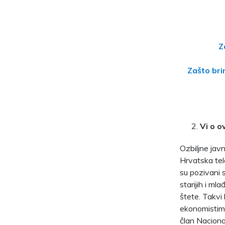
Z
Zašto bri
Vi o o
Ozbiljne javn
Hrvatska tele
su pozivani s
starijih i ml
štete. Takvi 
ekonomistima
član Naciona