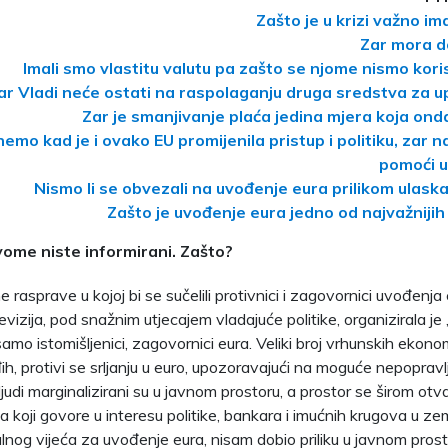
Zašto je u krizi važno ima
Zar mora d
Imali smo vlastitu valutu pa zašto se njome nismo koristi
ar Vladi neće ostati na raspolaganju druga sredstva za u
Zar je smanjivanje plaća jedina mjera koja ond
nemo kad je i ovako EU promijenila pristup i politiku, zar
pomoći u 
Nismo li se obvezali na uvođenje eura prilikom ulaska
Zašto je uvođenje eura jedno od najvažnijih 
vome niste informirani. Zašto?
e rasprave u kojoj bi se sučelili protivnici i zagovornici uvođenja e
vizija, pod snažnim utjecajem vladajuće politike, organizirala je
amo istomišljenici, zagovornici eura. Veliki broj vrhunskih ekonomi
ađih, protivi se srljanju u euro, upozoravajući na moguće nepoprav
ljudi marginalizirani su u javnom prostoru, a prostor se širom ot
 koji govore u interesu politike, bankara i imućnih krugova u zem
lnog vijeća za uvođenje eura, nisam dobio priliku u javnom prosto