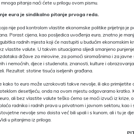
mnoga pitanja naći ćete u prilogu ovom pismu.
je eura je sindikalno pitanje prvoga reda.
koja nije pod kontrolom vlastite ekonomske politike prijetnja je p
ana. Porast cijena, kao posljedica uvođenja eura, znatno je ma
 gubitka radnih mjesta koji će nastupiti u budućim ekonomskim k
 vlastite valute. U takvim situacijama slijedi smanjeno punjenj
izdataka države za mirovine, za pomoći siromašnima i za javne 
rih i nemoćnih, djece i studenata, znanosti, kulture i obrazovanj
li. Rezultat: stotine tisuća iseljenih građana.
 kako to euro može uzrokovati takve nevolje, ili ako primijetite 
oteklom desetljeću, onda na ovom mjestu odgovaramo kratko. Kr
 euro, ali bez vlastite valute teško ćemo se moći izvući iz krize,
plaća radnika i radnih prava u privatnom i javnom sektoru, kao i
tovjetne nevolje smo doista već bili upali i s kunom, ali i tu je dj
idi u pitanjima iz priloga.
PI