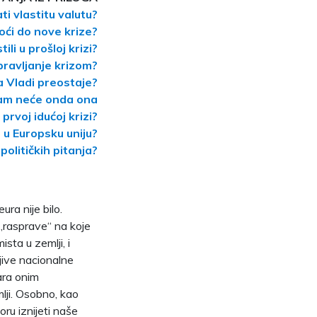
ti vlastitu valutu?
oći do nove krize?
li u prošloj krizi?
pravljanje krizom?
a Vladi preostaje?
 nam neće onda ona
prvoj idućoj krizi?
 u Europsku uniju?
političkih pitanja?
ura nije bilo.
 „rasprave“ na koje
sta u zemlji, i
ljive nacionalne
vara onim
lji. Osobno, kao
ru iznijeti naše