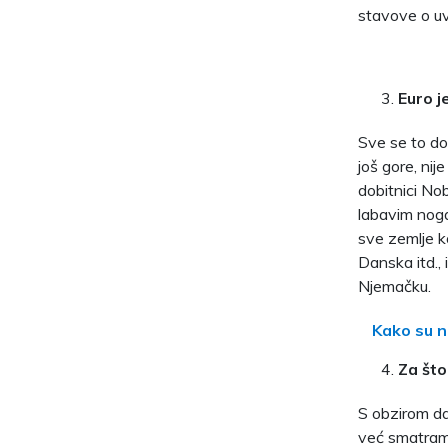
stavove o uv
Euro j
Sve se to dog
još gore, nij
dobitnici No
labavim noga
sve zemlje ko
Danska itd.,
Njemačku.
Kako su na
Za št
S obzirom da
već smatramo