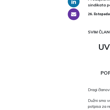
Linkedin
sindikata 
someone@yoursite.com
26. listopada
SVIM ČLAN
UV
POR
Dragi članovi
Dužni smo vas
potpisa za r