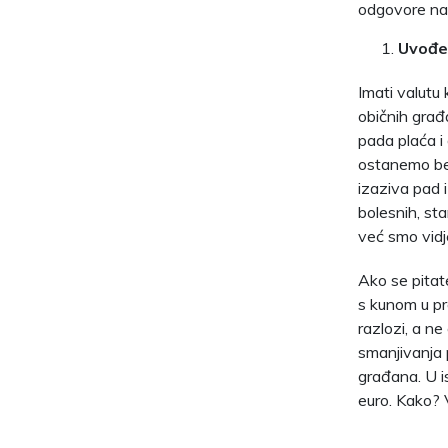
odgovore na 
Uvođen
Imati valutu 
običnih građ
pada plaća i
ostanemo bez
izaziva pad 
bolesnih, sta
već smo vidje
Ako se pitate
s kunom u pr
razlozi, a ne
smanjivanja 
građana. U is
euro. Kako? V