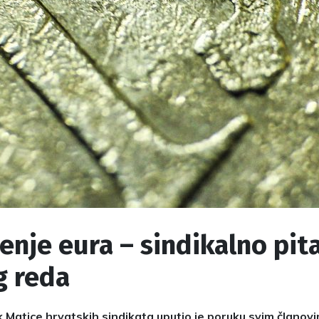
nje eura – sindikalno pit
g reda
 Matice hrvatskih sindikata uputio je poruku svim članov