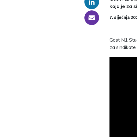
Linkedin
koja je za 
someone@yoursite.com
7. siječnja 20
Gost N1 Studi
za sindikate