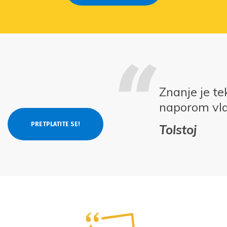
Znanje je te
naporom vla
Tolstoj