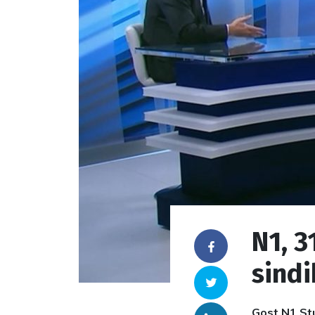
N1, 3
Facebook
sindi
Twitter
Gost N1 Stud