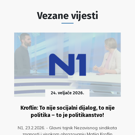
Vezane vijesti
24. veljače 2026.
Kroflin: To nije socijalni dijalog, to nije
politika – to je politikanstvo!
N1, 23.2.2026. - Glavni tajnik Nezavisnog sindikata
znanosti i visokom obrazovanju Matija Kroflin