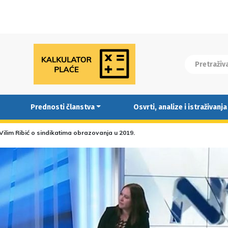
Prednosti članstva
Osvrti, analize i istraživanja
 Vilim Ribić o sindikatima obrazovanja u 2019.