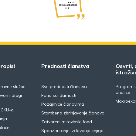
ropisi
Prednosti članstva
Osvrti, 
istraživ
pravne službe
Sve prednosti članstva
Programsk
analize
vori i drugi
Fond solidarnosti
Makroeko
Pozajmice članovima
 GKU-a
Stambeno zbrinjavanje članova
anja
Zatvoreni mirovinski fond
plaće
Sponzoriranje izdavanja knjiga