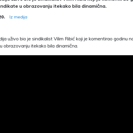
sindikate u obrazovanju itekako bila dinamična.
Iz medija
20.
ja uživo bio je sindikalist Vilim Ribić koji je komentirao godinu n
 u obrazovanju itekako bila dinamična.