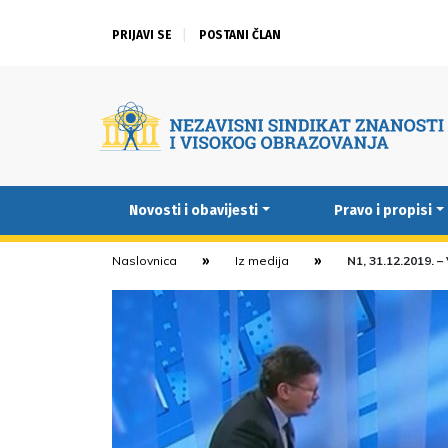
PRIJAVI SE
POSTANI ČLAN
Novosti i obavijesti
Pravo i propisi
Naslovnica
Iz medija
N1, 31.12.2019. –