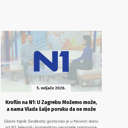
5. veljače 2026.
Kroflin na N1: U Zagrebu Možemo može,
K
a nama Vlada šalje poruku da ne može
Glavni tajnik Sindikata gostovao je u Novom danu
N
na N1 televiziji i komentirao neuspjele pregovore
Krof