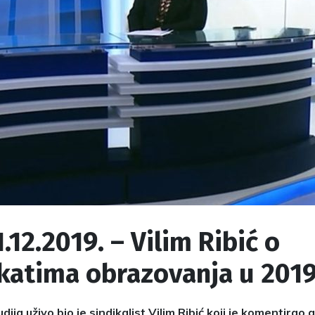
1.12.2019. – Vilim Ribić o
katima obrazovanja u 2019
ija uživo bio je sindikalist Vilim Ribić koji je komentirao