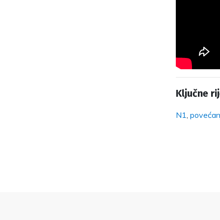
Ključne rij
N1
,
povećan