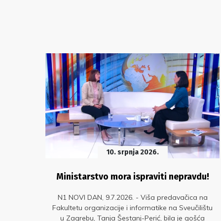
10. srpnja 2026.
je
Ministarstvo mora ispraviti nepravdu!
N1 NOVI DAN, 9.7.2026. - Viša predavačica na
Fakultetu organizacije i informatike na Sveučilištu
 je
u Zagrebu, Tanja Šestanj-Perić, bila je gošća
ranja