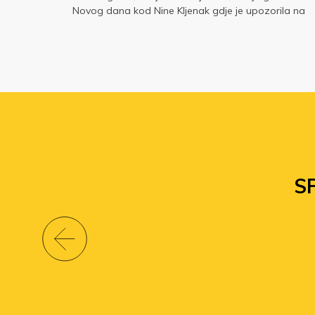
Novog dana kod Nine Kljenak gdje je upozorila na
i
diskriminaciju dijela nastavnika.
 10.
S