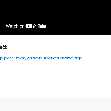
eči:
je plaća
,
štrajk
,
vertikala sindikata obrazovanja