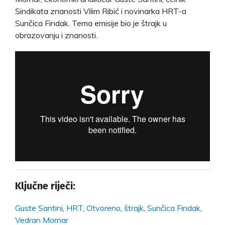
Sindikata znanosti Vilim Ribić i novinarka HRT-a
Sunčica Findak. Tema emisije bio je štrajk u
obrazovanju i znanosti.
Ključne riječi:
Guste Santini
,
HRT
,
Otvoreno
,
štrajk
,
Sunčica Findak
,
Vedran Mornar