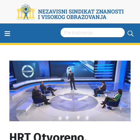
≡
HRT Otvoreno,