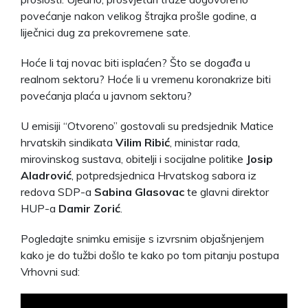
povećanje nakon velikog štrajka prošle godine, a
liječnici dug za prekovremene sate.
Hoće li taj novac biti isplaćen? Što se događa u
realnom sektoru? Hoće li u vremenu koronakrize biti
povećanja plaća u javnom sektoru?
U emisiji “Otvoreno” gostovali su predsjednik Matice
hrvatskih sindikata
Vilim Ribić
, ministar rada,
mirovinskog sustava, obitelji i socijalne politike
Josip
Aladrović
, potpredsjednica Hrvatskog sabora iz
redova SDP-a
Sabina Glasovac
te glavni direktor
HUP-a
Damir Zorić
.
Pogledajte snimku emisije s izvrsnim objašnjenjem
kako je do tužbi došlo te kako po tom pitanju postupa
Vrhovni sud: