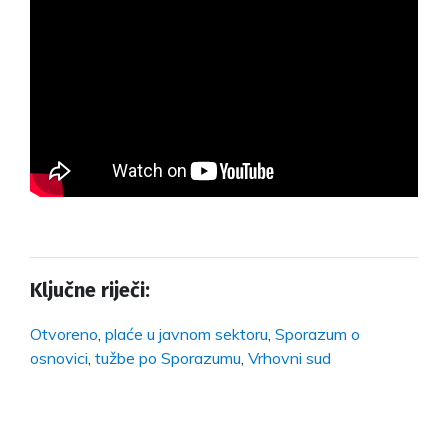
Ključne riječi:
Otvoreno
,
plaće u javnom sektoru
,
Sporazum o
osnovici
,
tužbe po Sporazumu
,
Vrhovni sud