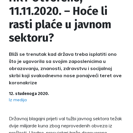
11.11.2020. – Hoće li
rasti plaće u javnom
sektoru?
Bliži se trenutak kad država treba isplatiti ono
što je ugovorila sa svojim zaposlenicima u
obrazovanju, znanosti, zdravstvu i socijalnoj
skrbi koji svakodnevno nose ponajveći teret ove
koronakrize
12. studenoga 2020.
Iz medija
Državnoj blagajni prijeti val tužbi javnog sektora težak
dvije milijarde kuna zbog neprovedenih obveza iz
prošlosti. Ujedno, prosvjetari traže dogovoreno