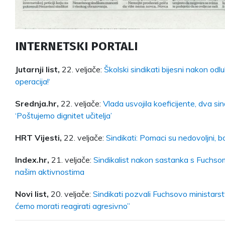
INTERNETSKI PORTALI
Jutarnji list,
22. veljače:
Školski sindikati bijesni nakon odlu
operacija!‘
Srednja.hr,
22. veljače:
Vlada usvojila koeficijente, dva sin
‘Poštujemo dignitet učitelja’
HRT Vijesti,
22. veljače:
Sindikati: Pomaci su nedovoljni, b
Index.hr,
21. veljače:
Sindikalist nakon sastanka s Fuchso
našim aktivnostima
Novi list,
20. veljače:
Sindikati pozvali Fuchsovo ministars
ćemo morati reagirati agresivno”