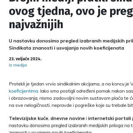
ovog tjedna, ovo je pre
najvažnijih
U nastavku donosimo pregled izabranih medijskih pri
Sindikata znanosti i usvajanja novih koeficijenata
23. veljače 2024.
Iz medija
Protekli je tjedan vrvio sindikalnim akcijama, a na koncu je V
koeficijentima
. Iako smo postigli određeni pomak nakon sa
i obrazovanja, nismo zadovoljni novim sustavom plaća te ć
na sve nelogičnosti, nepravde i pogreške koje su trebale biti
Televizijske kuće
,
dnevne novine
i
internetski portali
nastavku donosimo pregled izabranih medijskih priloga na 
znanosti i usvajanja novih koeficijenata.