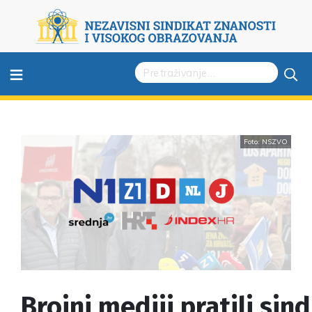
≡
Foto: NSZVO
Brojni mediji pratili sin