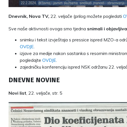
Dnevnik, Nova TV,
22. veljače (prilog možete pogledati
O
Sve naše aktivnosti ovoga smo tjedna
snimali i objavljiva
snimku i tekst izvještaja s pressice ispred MZO-a odr
OVDJE
.
izjave za medije nakon sastanka s resornim ministro
pogledajte
OVDJE
.
zajedničku konferenciju ispred NSK održanu 22. velj
DNEVNE NOVINE
Novi list
, 22. veljače, str. 5