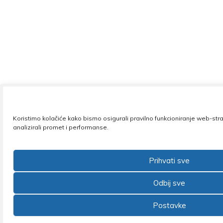
Koristimo kolačiće kako bismo osigurali pravilno funkcioniranje web-str
analizirali promet i performanse.
Prihvati sve
Odbij sve
Postavke