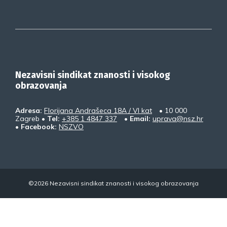
Nezavisni sindikat znanosti i visokog
obrazovanja
Adresa:
Florijana Andrašeca 18A / VI kat
• 10 000
Zagreb •
Tel:
+385 1 4847 337
•
Email:
uprava@nsz.hr
•
Facebook:
NSZVO
©2026 Nezavisni sindikat znanosti i visokog obrazovanja