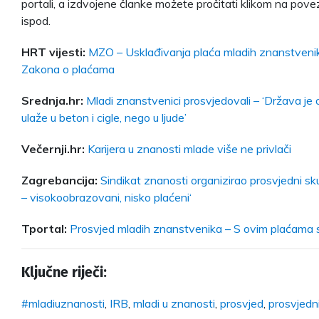
portali, a izdvojene članke možete pročitati klikom na pov
ispod.
HRT vijesti:
MZO – Usklađivanja plaća mladih znanstven
Zakona o plaćama
Srednja.hr:
Mladi znanstvenici prosvjedovali – ‘Država je 
ulaže u beton i cigle, nego u ljude’
Večernji.hr:
Karijera u znanosti mlade više ne privlači
Zagrebancija:
Sindikat znanosti organizirao prosvjedni sk
– visokoobrazovani, nisko plaćeni‘
Tportal:
Prosvjed mladih znanstvenika – S ovim plaćama s
Ključne riječi:
#mladiuznanosti
,
IRB
,
mladi u znanosti
,
prosvjed
,
prosvjedn