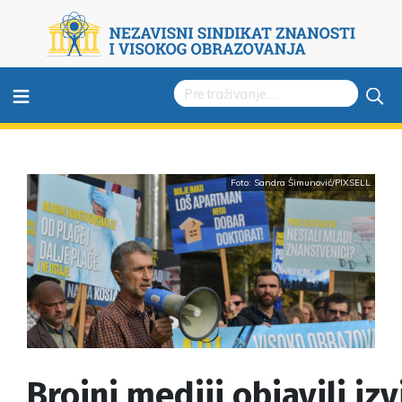
≡
Foto: Sandra Šimunović/PIXSELL
Brojni mediji objavili izv