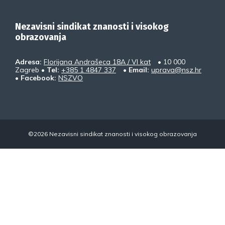
Nezavisni sindikat znanosti i visokog
obrazovanja
Adresa:
Florijana Andrašeca 18A / VI kat
• 10 000
Zagreb •
Tel:
+385 1 4847 337
•
Email:
uprava@nsz.hr
•
Facebook:
NSZVO
©2026 Nezavisni sindikat znanosti i visokog obrazovanja