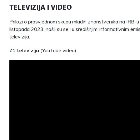
TELEVIZIJA I VIDEO
Prilozi o prosvjednom skupu mladih znanstvenika na IRB-
listopada 2023. našli su se i u središnjim informativnim em
televizija.
Z1 televizija
(YouTube video)