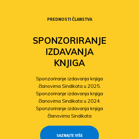
PREDNOSTI ČLANSTVA
NJE
FOND
SOLIDARNOSTI
Povećanje isplata iz Fonda
solidarnosti
njiga
Sindikat pomaže članovima
25.
pogođenima potresom
njiga
Odobrene isplate pomoći članovi
24.
stradalima u potresu
njiga
SAZNAJTE VIŠE