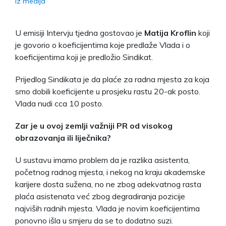
Iz medija
U emisiji Intervju tjedna gostovao je
Matija Kroflin
koji
je govorio o koeficijentima koje predlaže Vlada i o
koeficijentima koji je predložio Sindikat.
Prijedlog Sindikata je da plaće za radna mjesta za koja
smo dobili koeficijente u prosjeku rastu 20-ak posto.
Vlada nudi cca 10 posto.
Zar je u ovoj zemlji važniji PR od visokog
obrazovanja ili liječnika?
U sustavu imamo problem da je razlika asistenta,
početnog radnog mjesta, i nekog na kraju akademske
karijere dosta sužena, no ne zbog adekvatnog rasta
plaća asistenata već zbog degradiranja pozicije
najviših radnih mjesta. Vlada je novim koeficijentima
ponovno išla u smjeru da se to dodatno suzi.