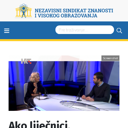
≡
Screenshot
Ako liječnici,