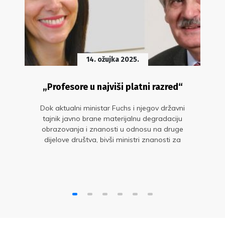
14. ožujka 2025.
„Profesore u najviši platni razred“
Dok aktualni ministar Fuchs i njegov državni
tajnik javno brane materijalnu degradaciju
obrazovanja i znanosti u odnosu na druge
dijelove društva, bivši ministri znanosti za
vrijeme HDZ-ovih vlada (!) imali su i imaju
znatno drukčiji odnos prema tom pitanju