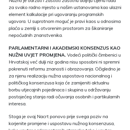
Nužno je održati i zaštititi zaštitnu doljnju cijenu rada
za svako radno mjesto u našim ustanovama kao ulazni
element kalkulacije pri ugovaranju programskih
ugovora. U suprotnom moguć je pravi kaos u odnosima
plaća u zemlji s otvorenim prostorom za šikaniranje
nepoćudnih znanstvenika.
PARLAMENTARNI I AKADEMSKI KONSENZUS KAO
NUŽNI UVJET PROMJENA.
Vodeći politički čimbenici u
Hrvatskoj već dulji niz godina nisu sposobni ni spremni
pokrenuti reformu znanosti i obrazovanja. Očigledno je
za njenu realizaciju nužna uspostava nacionalnog i
političkog konsenzusa koja će zamijeniti aktualnu
borbu utjecajnih pojedinaca i skupina u održavanju
postojećeg stanja radi očuvanja osobnih i partikularnih
interesa.
Stoga je ovaj Nacrt ponovo prije svega poziv na
korjenite promjene i uspostavu nužnog konsenzusa,