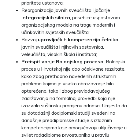
prioritete ustanova;
Reorganizacija javnih sveučilišta i jačanje
integracijskih silnica
, posebice uspostavom
organizacijskog modela na tragu modernih i
učinkovitih svjetskih sveučilišta;
Razvoj
upravljačkih kompetencija čelnika
javnih sveučilišta i njihovih sastavnica,
veleučilišta, visokih škola i instituta;
Preispitivanje Bolonjskog procesa.
Bolonjski
proces u Hrvatskoj nije dao očekivane rezultate,
kako zbog prethodno navedenih strukturnih
problema kojima je visoko obrazovanje bilo
opterećeno, tako i zbog prevladavajućeg
zadržavanja na formalnoj provedbi koja nije
izazvala suštinsku promjenu odnosa. Umjesto da
su dotadašnji dodiplomski studiji svedeni na
današnje preddiplomske studije s izlaznim
kompetencijama koje omogućavaju uključivanje u
svijet radadiplome prvostupnika u pravilu