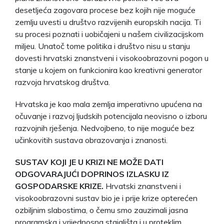
desetljeća zagovara procese bez kojih nije moguće
zemlju uvesti u društvo razvijenih europskih nacija. Ti
su procesi poznati i uobičajeni u našem civilizacijskom
miljeu. Unatoč tome politika i društvo nisu u stanju
dovesti hrvatski znanstveni i visokoobrazovni pogon u
stanje u kojem on funkcionira kao kreativni generator
razvoja hrvatskog društva.
Hrvatska je kao mala zemlja imperativno upućena na
očuvanje i razvoj ljudskih potencijala neovisno o izboru
razvojnih rješenja. Nedvojbeno, to nije moguće bez
učinkovitih sustava obrazovanja i znanosti.
SUSTAV KOJI JE U KRIZI NE MOŽE DATI
ODGOVARAJUĆI DOPRINOS IZLASKU IZ
GOSPODARSKE KRIZE.
Hrvatski znanstveni i
visokoobrazovni sustav bio je i prije krize opterećen
ozbiljnim slabostima, o čemu smo zauzimali jasna
programska i vrijednosna stajališta i u proteklim