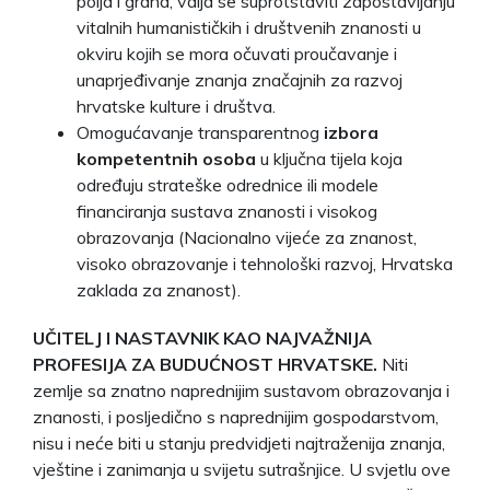
polja i grana; valja se suprotstaviti zapostavljanju
vitalnih humanističkih i društvenih znanosti u
okviru kojih se mora očuvati proučavanje i
unaprjeđivanje znanja značajnih za razvoj
hrvatske kulture i društva.
Omogućavanje transparentnog
izbora
kompetentnih osoba
u ključna tijela koja
određuju strateške odrednice ili modele
financiranja sustava znanosti i visokog
obrazovanja (Nacionalno vijeće za znanost,
visoko obrazovanje i tehnološki razvoj, Hrvatska
zaklada za znanost).
UČITELJ I
NASTAVNIK KAO NAJVAŽNIJA
PROFESIJA ZA BUDUĆNOST HRVATSKE.
Niti
zemlje sa znatno naprednijim sustavom obrazovanja i
znanosti, i posljedično s naprednijim gospodarstvom,
nisu i neće biti u stanju predvidjeti najtraženija znanja,
vještine i zanimanja u svijetu sutrašnjice. U svjetlu ove