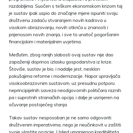
razdobljima. Suočen s teškom ekonomskom krizom taj
je sustav ipak uspio do značajne mjere ispuniti svoju
društvenu zadaću stvaranjem novih kadrova u
visokom obrazovanju, novih otkrića u znanosti i
prijenosom novih znanja, i sve to unatoč pogoršanim
financijskim i materijalnim uvjetima.
Međutim, zbog ranijh slabosti ovaj sustav nije dao
zapaženiji doprinos izlasku gospodarstva iz krize.
Štoviše, sustav je bio, i nadalje jest, nesklon
pokušajima reforme i modernizacije. Napor upravljača
visokoobrazovnim sustavom, uz presudnu potporu
neprincipijelnih saveza neodgovornih političara raznih
pa i suprotnih stranačkih opcija, i dalje je usmjeren na
očuvanje postojećeg stanja.
Takav sustav nesposoban je ne samo odgovoriti
društvenim imperativima, nego je neučinkovit u zaštiti
svoje vlastite pozicije. Usljed umanjenog kredibiliteta