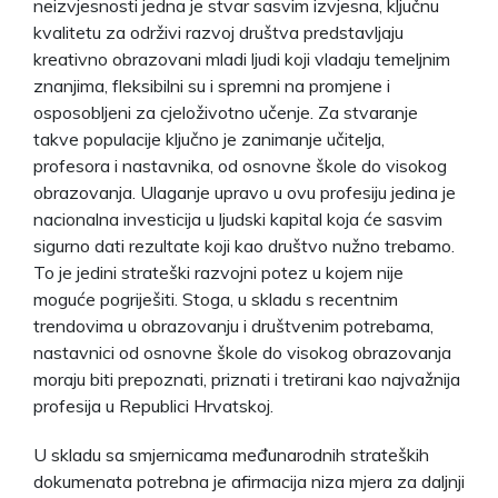
neizvjesnosti jedna je stvar sasvim izvjesna, ključnu
kvalitetu za održivi razvoj društva predstavljaju
kreativno obrazovani mladi ljudi koji vladaju temeljnim
znanjima, fleksibilni su i spremni na promjene i
osposobljeni za cjeloživotno učenje. Za stvaranje
takve populacije ključno je zanimanje učitelja,
profesora i nastavnika, od osnovne škole do visokog
obrazovanja. Ulaganje upravo u ovu profesiju jedina je
nacionalna investicija u ljudski kapital koja će sasvim
sigurno dati rezultate koji kao društvo nužno trebamo.
To je jedini strateški razvojni potez u kojem nije
moguće pogriješiti. Stoga, u skladu s recentnim
trendovima u obrazovanju i društvenim potrebama,
nastavnici od osnovne škole do visokog obrazovanja
moraju biti prepoznati, priznati i tretirani kao najvažnija
profesija u Republici Hrvatskoj.
U skladu sa smjernicama međunarodnih strateških
dokumenata potrebna je afirmacija niza mjera za daljnji