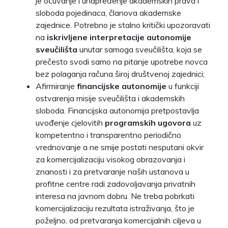
je očuvanje i unapređenje akademskih prava i
sloboda pojedinaca, članova akademske
zajednice. Potrebno je stalno kritički upozoravati
na
iskrivljene interpretacije autonomije
sveučilišta
unutar samoga sveučilišta, koja se
prečesto svodi samo na pitanje upotrebe novca
bez polaganja računa široj društvenoj zajednici;
Afirmiranje
financijske autonomije
u funkciji
ostvarenja misije sveučilišta i akademskih
sloboda. Financijska autonomija pretpostavlja
uvođenje cjelovitih
programskih
ugovora
uz
kompetentno i transparentno periodično
vrednovanje a ne smije postati nesputani okvir
za komercijalizaciju visokog obrazovanja i
znanosti i za pretvaranje naših ustanova u
profitne centre radi zadovoljavanja privatnih
interesa na javnom dobru. Ne treba pobrkati
komercijalizaciju rezultata istraživanja, što je
poželjno, od pretvaranja komercijalnih ciljeva u