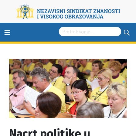
≡
Nacrt politike u