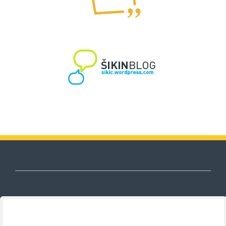
Nezavisni sindikat znanosti i visokog