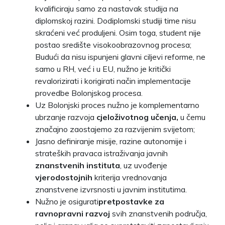
kvalificiraju samo za nastavak studija na
diplomskoj razini. Dodiplomski studiji time nisu
skraćeni već produljeni. Osim toga, student nije
postao središte visokoobrazovnog procesa;
Budući da nisu ispunjeni glavni ciljevi reforme, ne
samo u RH, već i u EU, nužno je kritički
revalorizirati i korigirati način implementacije
provedbe Bolonjskog procesa.
Uz Bolonjski proces nužno je komplementarno
ubrzanje razvoja
cjeloživotnog učenja,
u čemu
značajno zaostajemo za razvijenim svijetom;
Jasno definiranje misije, razine autonomije i
strateških pravaca istraživanja javnih
znanstvenih instituta
, uz uvođenje
vjerodostojnih
kriterija vrednovanja
znanstvene izvrsnosti u javnim institutima.
Nužno je osigurati
pretpostavke za
ravnopravni razvoj
svih znanstvenih područja,