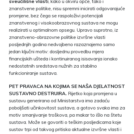
sveučilišne vlasti
, kako u okviru opće, tako i
znanstvene politike, nisu spremni inicirati odgovarajuće
promjene, bez čega se raspoloživi potencijali
znanstvenog i visokoobrazovnog sustava ne mogu
realizirati u optimalnom opsegu. Upravo suprotno, iz
znanstveno-obrazovne politike izvršne vlasti
posljednjih godina nedvojbeno razaznajemo samo
jedan ključni motiv: dosljednu provedbu mjera
financijskih ušteda i kontinuiranog isisavanja ionako
nedostatnih sredstava nužnih za stabilno
funkcioniranje sustava.
PET PRAVACA NA KOJIMA SE NAŠA DJELATNOST
SUSTAVNO DESTRUIRA.
Rijetko koja promjena u
sustavu generirana od Ministarstva ima zadaću
poboljšati učinkovitost sustava, a gotovo svaka ima za
motiv smanjivanje troškova, pa makar to išlo na štetu
sustava. Može se govoriti o teškim posljedicama koje
sustav trpi od takvog pritiska aktualne izvršne vlasti i