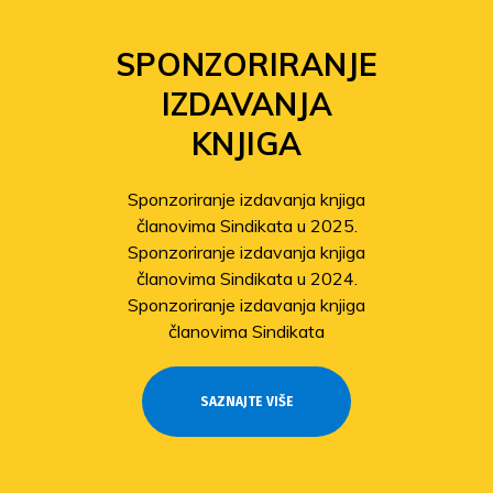
FOND
SOLIDARNOSTI
Povećanje isplata iz Fonda
solidarnosti
Sindikat pomaže članovima
pogođenima potresom
Odobrene isplate pomoći članovima
stradalima u potresu
SAZNAJTE VIŠE