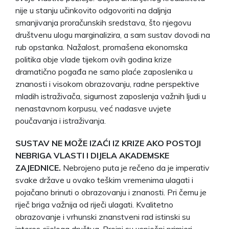
nije u stanju učinkovito odgovoriti na daljnja
smanjivanja proračunskih sredstava, što njegovu
društvenu ulogu marginalizira, a sam sustav dovodi na
rub opstanka. Nažalost, promašena ekonomska
politika obje vlade tijekom ovih godina krize
dramatično pogađa ne samo plaće zaposlenika u
znanosti i visokom obrazovanju, radne perspektive
mladih istraživača, sigurnost zaposlenja važnih ljudi u
nenastavnom korpusu, već nadasve uvjete
poučavanja i istraživanja.
SUSTAV NE MOŽE IZAĆI IZ KRIZE AKO POSTOJI
NEBRIGA VLASTI I DIJELA AKADEMSKE
ZAJEDNICE.
Nebrojeno puta je rečeno da je imperativ
svake države u ovako teškim vremenima ulagati i
pojačano brinuti o obrazovanju i znanosti. Pri čemu je
riječ briga važnija od riječi ulagati. Kvalitetno
obrazovanje i vrhunski znanstveni rad istinski su
interes cijeloga društva. Brojni su uspješni primjeri