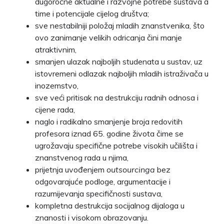
dugoročne aktualne i razvojne potrebe sustava a
time i potencijale cijelog društva;
sve nestabilniji položaj mladih znanstvenika, što
ovo zanimanje velikih odricanja čini manje
atraktivnim,
smanjen ulazak najboljih studenata u sustav, uz
istovremeni odlazak najboljih mladih istraživača u
inozemstvo,
sve veći pritisak na destrukciju radnih odnosa i
cijene rada,
naglo i radikalno smanjenje broja redovitih
profesora iznad 65. godine života čime se
ugrožavaju specifične potrebe visokih učilišta i
znanstvenog rada u njima,
prijetnja uvođenjem
outsourcinga
bez
odgovarajuće podloge, argumentacije i
razumijevanja specifičnosti sustava,
kompletna destrukcija socijalnog dijaloga u
znanosti i visokom obrazovanju.