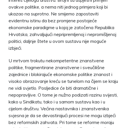
ovakve politike, a nema niti jednog primjera koji bi
ukazao na suprotno. Ne smijemo zapostaviti
evidentnu istinu da bez promjene postojeće
ekonomske paradigme u kojoj je zatočena Republika
Hrvatska, zahvaljujući nepripremljenoj i nepromišljenoj
politici, daljnje štete u ovom sustavu nije moguće
izbjeći.
U mrtvom trokutu nekompetentne znanstvene
politike, fragmentirane znanstvene i sveučilišne
zajednice i blokirajuće ekonomske politike znanost i
visoko obrazovanje kreću se tunelom na čijem se kraju
ne vidi svjetlo. Posljedice će biti dramatične i
nepopravljive. O tome je nužno podizati razinu svijesti,
kako u Sindikatu, tako i u samom sustavu kao i u
cijelom društvu. Većina nastavnika i znanstvenika
svjesna je da se devastirajući procesi ne mogu izbjeći
bez reformskih zahvata. Pri tome se reforme moraju