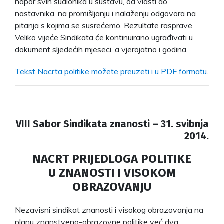
napor svih sudionika u sustavu, od vlasti do
nastavnika, na promišljanju i nalaženju odgovora na
pitanja s kojima se susrećemo. Rezultate rasprave
Veliko vijeće Sindikata će kontinuirano ugrađivati u
dokument sljedećih mjeseci, a vjerojatno i godina.
Tekst Nacrta politike možete preuzeti i u PDF formatu
.
VIII Sabor Sindikata znanosti – 31. svibnja
2014.
NACRT PRIJEDLOGA POLITIKE
U ZNANOSTI I VISOKOM
OBRAZOVANJU
Nezavisni sindikat znanosti i visokog obrazovanja na
planu znanstveno-obrazovne politike već dva