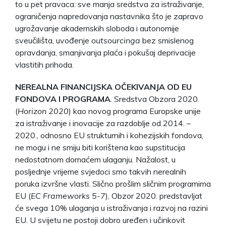
to u pet pravaca: sve manja sredstva za istraživanje,
ograničenja napredovanja nastavnika što je zapravo
ugrožavanje akademskih sloboda i autonomije
sveučilišta, uvođenje
outsourcinga
bez smislenog
opravdanja, smanjivanja plaća i pokušaj deprivacije
vlastitih prihoda.
NEREALNA FINANCIJSKA OČEKIVANJA OD EU
FONDOVA I PROGRAMA
. Sredstva Obzora 2020.
(
Horizon 2020
) kao novog programa Europske unije
za istraživanje i inovacije za razdoblje od 2014. –
2020., odnosno EU strukturnih i kohezijskih fondova,
ne mogu i ne smiju biti korištena kao supstitucija
nedostatnom domaćem ulaganju. Nažalost, u
posljednje vrijeme svjedoci smo takvih nerealnih
poruka izvršne vlasti. Slično prošlim sličnim programima
EU (
EC Frameworks 5-7
), Obzor 2020. predstavljat
će svega 10% ulaganja u istraživanja i razvoj na razini
EU. U svijetu ne postoji dobro uređen i učinkovit