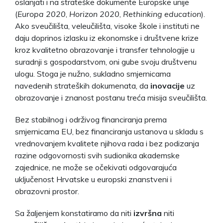
oslanjati i na strateške dokumente Europske unije
(
Europa 2020
,
Horizon 2020
,
Rethinking education
).
Ako sveučilišta, veleučilišta, visoke škole i instituti ne
daju doprinos izlasku iz ekonomske i društvene krize
kroz kvalitetno obrazovanje i transfer tehnologije u
suradnji s gospodarstvom, oni gube svoju društvenu
ulogu. Stoga je nužno, sukladno smjernicama
navedenih strateških dokumenata, da
inovacije
uz
obrazovanje i znanost postanu treća misija sveučilišta.
Bez stabilnog i održivog financiranja prema
smjernicama EU, bez financiranja ustanova u skladu s
vrednovanjem kvalitete njihova rada i bez podizanja
razine odgovornosti svih sudionika akademske
zajednice, ne može se očekivati odgovarajuća
uključenost Hrvatske u europski znanstveni i
obrazovni prostor.
Sa žaljenjem konstatiramo da niti
izvršna
niti