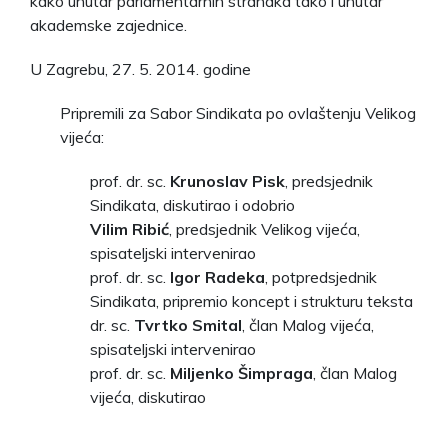
kako unutar parlamentarnih stranaka tako i unutar
akademske zajednice.
U Zagrebu, 27. 5. 2014. godine
Pripremili za Sabor Sindikata po ovlaštenju Velikog
vijeća:
prof. dr. sc.
Krunoslav Pisk
, predsjednik
Sindikata, diskutirao i odobrio
Vilim Ribić
, predsjednik Velikog vijeća,
spisateljski intervenirao
prof. dr. sc.
Igor Radeka
, potpredsjednik
Sindikata, pripremio koncept i strukturu teksta
dr. sc.
Tvrtko Smital
, član Malog vijeća,
spisateljski intervenirao
prof. dr. sc.
Miljenko Šimpraga
, član Malog
vijeća, diskutirao