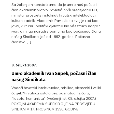
Sa žaljenjem konstatiramo da je umro naš počasni
član akademik Vlatko Pavletić, bivši predsjednik RH,
ministar prosvjete i istaknuti hrvatski intelektualac i
kulturni radnik. Akademik Pavletić za svoj je rad kao
javni, kulturni i politički djelatnik bio višestruko nagra?
ivan, a mi ga najradije pamtimo kao počasnog člana
našeg Sindikata, još od 1992. godine. Počasno
članstvo […]
8. ožujka 2007.
Umro akademik Ivan Supek, počasni član
našeg Sindikata
Vodeći hrvatski intelektualac, mislilac, plemeniti i veliki
čovjek.“Hrvatska ostala bez poznatog fizičara,
filozofa, humanista” (Večernji list, 08. ožujka 2007.)
POKOJNI AKADEMIK SUPEK BIO JE NA PROSVJEDU
SINDIKATA 17. PROSINCA 1996. GODINE