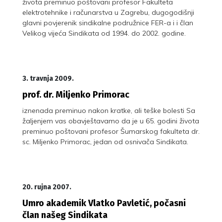
života preminuo poštovani profesor Fakulteta
elektrotehnike i računarstva u Zagrebu, dugogodišnji
glavni povjerenik sindikalne podružnice FER-a i i član
Velikog vijeća Sindikata od 1994. do 2002. godine.
3. travnja 2009.
prof. dr. Miljenko Primorac
iznenada preminuo nakon kratke, ali teške bolesti Sa
žaljenjem vas obavještavamo da je u 65. godini života
preminuo poštovani profesor Šumarskog fakulteta dr.
sc. Miljenko Primorac, jedan od osnivača Sindikata.
20. rujna 2007.
Umro akademik Vlatko Pavletić, počasni
član našeg Sindikata