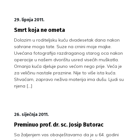
29. lipnja 2011.
Smrt koja ne ometa
Dolazim u roditeljsku kuću dvadesetak dana nakon
sahrane moga tate. Suze na crnini moje majke.
Uvećana fotografija razdraganog starog oca nakon
operacije u našem dvorištu usred visećih muškatla.
Omanja kuća djeluje puno većom nego prije. Veća je
za veličinu nastale praznine. Nije to više ista kuća.
Shvaćam, zapravo neživa materija ima dušu. Ljudi su
njena […]
26. siječnja 2011.
Preminuo prof. dr. sc. Josip Butorac
Sa žaljenjem vas obavještavamo da je u 64. godini