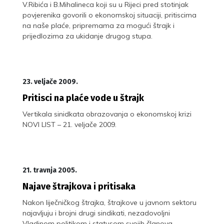
V.Ribića i B.Mihalineca koji su u Rijeci pred stotinjak
povjerenika govorili o ekonomskoj situaciji, pritiscima
na naše plaće, pripremama za mogući štrajk i
prijedlozima za ukidanje drugog stupa.
23. veljače 2009.
Pritisci na plaće vode u štrajk
Vertikala sinidkata obrazovanja o ekonomskoj krizi
NOVI LIST – 21. veljače 2009.
21. travnja 2005.
Najave štrajkova i pritisaka
Nakon liječničkog štrajka, štrajkove u javnom sektoru
najavljuju i brojni drugi sindikati, nezadovoljni
Vladinom politikom i statusom svojih članova.