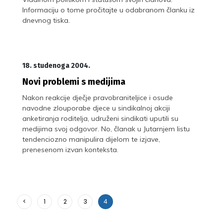
Informaciju o tome pročitajte u odabranom članku iz
dnevnog tiska.
18. studenoga 2004.
Novi problemi s medijima
Nakon reakcije dječje pravobraniteljice i osude
navodne zlouporabe djece u sindikalnoj akciji
anketiranja roditelja, udruženi sindikati uputili su
medijima svoj odgovor. No, članak u Jutarnjem listu
tendenciozno manipulira dijelom te izjave,
prenesenom izvan konteksta.
<
1
2
3
4