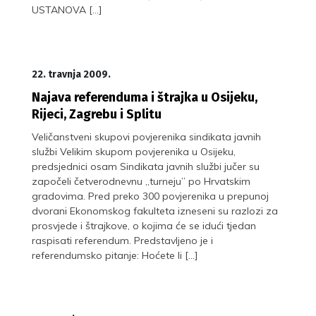
USTANOVA […]
22. travnja 2009.
Najava referenduma i štrajka u Osijeku,
Rijeci, Zagrebu i Splitu
Veličanstveni skupovi povjerenika sindikata javnih
službi Velikim skupom povjerenika u Osijeku,
predsjednici osam Sindikata javnih službi jučer su
započeli četverodnevnu „turneju” po Hrvatskim
gradovima. Pred preko 300 povjerenika u prepunoj
dvorani Ekonomskog fakulteta izneseni su razlozi za
prosvjede i štrajkove, o kojima će se idući tjedan
raspisati referendum. Predstavljeno je i
referendumsko pitanje: Hoćete li […]