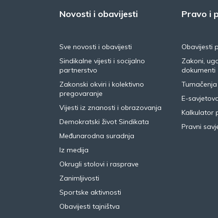
Novosti i obavijesti
Pravo i p
Sve novosti i obavijesti
Obavijesti 
Sindikalne vijesti i socijalno
Zakoni, ugo
partnerstvo
dokumenti
Zakonski okviri i kolektivno
Tumačenja
pregovaranje
E-savjetov
Vijesti iz znanosti i obrazovanja
Kalkulator 
Demokratski život Sindikata
Pravni savje
Međunarodna suradnja
Iz medija
Okrugli stolovi i rasprave
Zanimljivosti
Sportske aktivnosti
Obavijesti tajništva