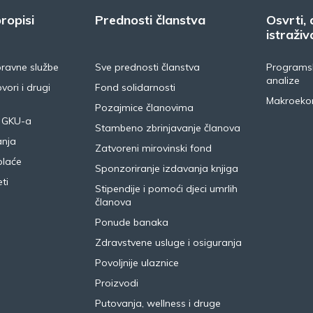
ropisi
Prednosti članstva
Osvrti, 
istraživ
pravne službe
Sve prednosti članstva
Programsk
analize
vori i drugi
Fond solidarnosti
Makroeko
Pozajmice članovima
 GKU-a
Stambeno zbrinjavanje članova
anja
Zatvoreni mirovinski fond
plaće
Sponzoriranje izdavanja knjiga
ti
Stipendije i pomoći djeci umrlih
članova
Ponude banaka
Zdravstvene usluge i osiguranja
Povoljnije ulaznice
Proizvodi
Putovanja, wellness i druge