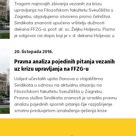
Tragom najnovijih zbivanja vezanih za krizu
upravljanja na Filozofskom fakultetu Sveučilišta u
Zagrebu, objavljujemo otvoreno pismo čelništva
Sindikata znanosti upućeno vršitelju dužnosti
dekana FFZG-a, prof. dr. sc. Željku Holjevcu. Pismo
je odgovor na dopis koji je v. d. dekana Holjevac u
petak poslao svim zaposlenicima FFZG-a, a u
kojem se u kontekstu propitivanja legalnosti
20. listopada 2016.
izvanredne sjednice Fakultetskog vijeća sazvane
za 21. studenog 2016. u izrazito negativnom
Pravna analiza pojedinih pitanja vezanih
svjetlu predstavljaju Sindikat znanosti i pravna
uz krizu upravljanja na FFZG-u
mišljenja koja je iznijela pravna služba Sindikata.
Uslijed učestalih upita članova o stajalištima
Sindikata u odnosu na aktualnu situaciju na
Filozofskom fakultetu Sveučilišta u Zagrebu,
Pravna služba Sindikata znanosti je izradila pravnu
analizu pojedinih spornih pitanja čije razjašnjenje
smatra preduvjetom iznalaženja rješenja krize
upravljanja na Filozofskom fakultetu.