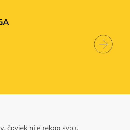
GA
iv, čovjek nije rekao svoju