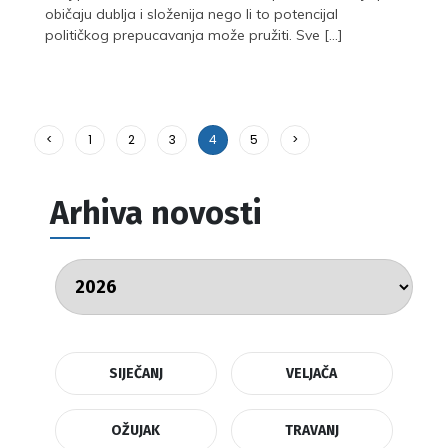
običaju dublja i složenija nego li to potencijal
političkog prepucavanja može pružiti. Sve […]
<
1
2
3
4
5
>
Arhiva novosti
SIJEČANJ
VELJAČA
OŽUJAK
TRAVANJ