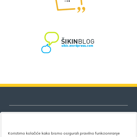
Nezavisni sindikat znanosti i visokog
Koristimo kolačiće kako bismo osigurali pravilno funkcioniranje