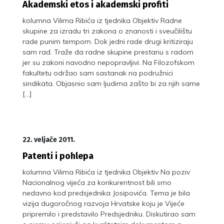
Akademski etos i akademski profiti
kolumna Vilima Ribića iz tjednika Objektiv Radne
skupine za izradu tri zakona o znanosti i sveučilištu
rade punim tempom. Dok jedni rade drugi kritiziraju
sam rad. Traže da radne skupine prestanu s radom
jer su zakoni navodno nepopravljivi. Na Filozofskom
fakultetu održao sam sastanak na podružnici
sindikata. Objasnio sam ljudima zašto bi za njih same
[…]
22. veljače 2011.
Patenti i pohlepa
kolumna Vilima Ribića iz tjednika Objektiv Na poziv
Nacionalnog vijeća za konkurentnost bili smo
nedavno kod predsjednika Josipovića. Tema je bila
vizija dugoročnog razvoja Hrvatske koju je Vijeće
pripremilo i predstavilo Predsjedniku. Diskutirao sam