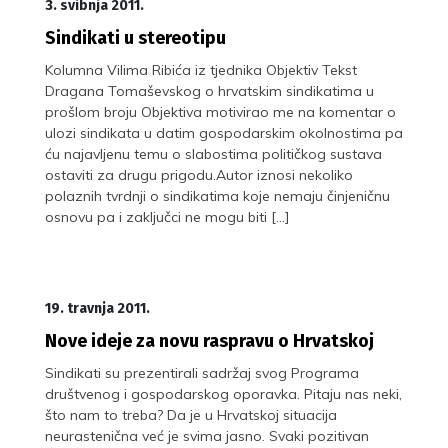
3. svibnja 2011.
Sindikati u stereotipu
Kolumna Vilima Ribića iz tjednika Objektiv Tekst
Dragana Tomaševskog o hrvatskim sindikatima u
prošlom broju Objektiva motivirao me na komentar o
ulozi sindikata u datim gospodarskim okolnostima pa
ću najavljenu temu o slabostima političkog sustava
ostaviti za drugu prigodu.Autor iznosi nekoliko
polaznih tvrdnji o sindikatima koje nemaju činjeničnu
osnovu pa i zaključci ne mogu biti […]
19. travnja 2011.
Nove ideje za novu raspravu o Hrvatskoj
Sindikati su prezentirali sadržaj svog Programa
društvenog i gospodarskog oporavka. Pitaju nas neki,
što nam to treba? Da je u Hrvatskoj situacija
neurastenična već je svima jasno. Svaki pozitivan