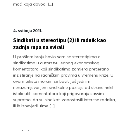
moći koja dovodi […]
4. svibnja 2011.
Sindikati u stereotipu (2) ili radnik kao
zadnja rupa na svirali
U prošlom broju bavio sam se stereotipima o
sindikatima u autorstvu jednog ekonomskog
komentatora, koji sindikatima zamjera pretjerano
inzistiranje na radničkim pravima u vremenu krize. U
ovom tekstu moram se baviti još jednim
nerazumjevanjem sindikalne pozicije od strane nekih
istaknutih komentatora koji prigovaraju sasvim
suprotno, da su sindikati zapostavili interese radnika,
ili ih iznevjerili time […]