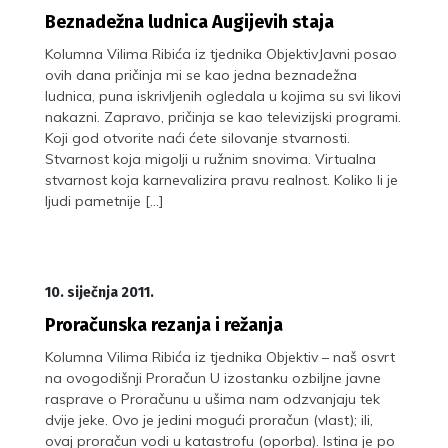
Beznadežna ludnica Augijevih staja
Kolumna Vilima Ribića iz tjednika ObjektivJavni posao
ovih dana pričinja mi se kao jedna beznadežna
ludnica, puna iskrivljenih ogledala u kojima su svi likovi
nakazni. Zapravo, pričinja se kao televizijski programi.
Koji god otvorite naći ćete silovanje stvarnosti.
Stvarnost koja migolji u ružnim snovima. Virtualna
stvarnost koja karnevalizira pravu realnost. Koliko li je
ljudi pametnije […]
10. siječnja 2011.
Proračunska rezanja i režanja
Kolumna Vilima Ribića iz tjednika Objektiv – naš osvrt
na ovogodišnji Proračun U izostanku ozbiljne javne
rasprave o Proračunu u ušima nam odzvanjaju tek
dvije jeke. Ovo je jedini mogući proračun (vlast); ili,
ovaj proračun vodi u katastrofu (oporba). Istina je po