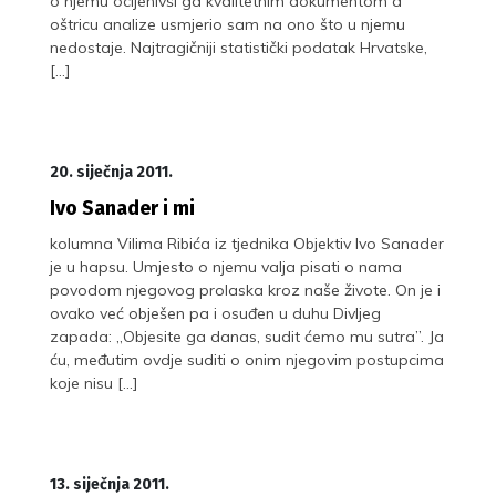
o njemu ocijenivši ga kvalitetnim dokumentom a
oštricu analize usmjerio sam na ono što u njemu
nedostaje. Najtragičniji statistički podatak Hrvatske,
[…]
20. siječnja 2011.
Ivo Sanader i mi
kolumna Vilima Ribića iz tjednika Objektiv Ivo Sanader
je u hapsu. Umjesto o njemu valja pisati o nama
povodom njegovog prolaska kroz naše živote. On je i
ovako već obješen pa i osuđen u duhu Divljeg
zapada: „Objesite ga danas, sudit ćemo mu sutra”. Ja
ću, međutim ovdje suditi o onim njegovim postupcima
koje nisu […]
13. siječnja 2011.