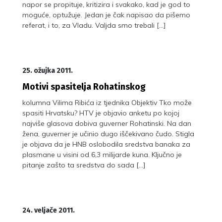
napor se propituje, kritizira i svakako, kad je god to
moguće, optužuje. Jedan je čak napisao da pišemo
referat, i to, za Vladu. Valjda smo trebali […]
25. ožujka 2011.
Motivi spasitelja Rohatinskog
kolumna Vilima Ribića iz tjednika Objektiv Tko može
spasiti Hrvatsku? HTV je objavio anketu po kojoj
najviše glasova dobiva guverner Rohatinski. Na dan
žena, guverner je učinio dugo iščekivano čudo. Stigla
je objava da je HNB oslobodila sredstva banaka za
plasmane u visini od 6,3 milijarde kuna. Ključno je
pitanje zašto ta sredstva do sada […]
24. veljače 2011.