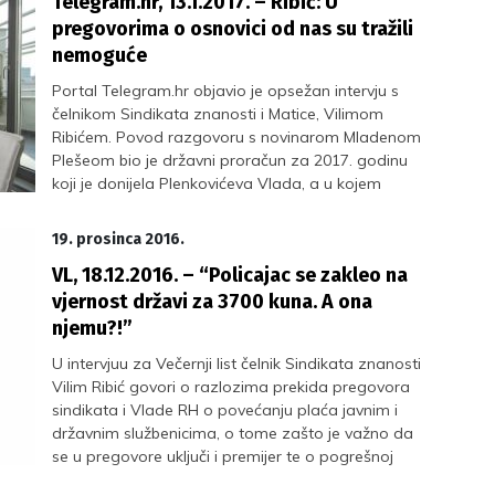
Telegram.hr, 13.1.2017. – Ribić: U
li hrvatski mentalitet sindikalnim pritiscima te o
problemima EU i Hrvatske u njoj pročitajte u ovom
pregovorima o osnovici od nas su tražili
intrigantnom intervjuu.
nemoguće
Portal Telegram.hr objavio je opsežan intervju s
čelnikom Sindikata znanosti i Matice, Vilimom
Ribićem. Povod razgovoru s novinarom Mladenom
Plešeom bio je državni proračun za 2017. godinu
koji je donijela Plenkovićeva Vlada, a u kojem
unatoč rastrošnosti prema raznim interesnim
skupinama, ponovno nije bilo mjesta za dospjele
19. prosinca 2016.
obveze Vlade prema zaposlenima u javnim
VL, 18.12.2016. – “Policajac se zakleo na
službama.
vjernost državi za 3700 kuna. A ona
njemu?!”
U intervjuu za Večernji list čelnik Sindikata znanosti
Vilim Ribić govori o razlozima prekida pregovora
sindikata i Vlade RH o povećanju plaća javnim i
državnim službenicima, o tome zašto je važno da
se u pregovore uključi i premijer te o pogrešnoj
briselskoj ekonomskoj doktrini koja je razvrgnula