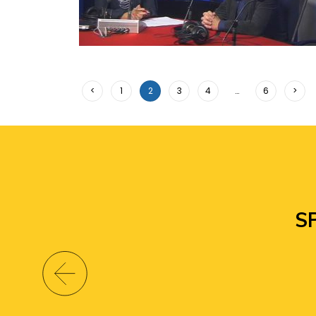
<
1
2
3
4
…
6
>
S