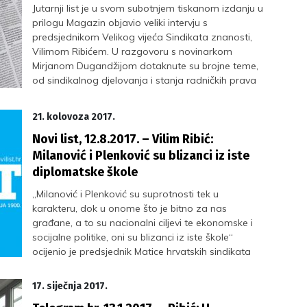
Jutarnji list je u svom subotnjem tiskanom izdanju u
prilogu Magazin objavio veliki intervju s
predsjednikom Velikog vijeća Sindikata znanosti,
Vilimom Ribićem. U razgovoru s novinarkom
Mirjanom Dugandžijom dotaknute su brojne teme,
od sindikalnog djelovanja i stanja radničkih prava
u Hrvatskoj, do obiteljskih korijena, odrastanja i
studija filozofije.
21. kolovoza 2017.
Novi list, 12.8.2017. – Vilim Ribić:
Milanović i Plenković su blizanci iz iste
diplomatske škole
„Milanović i Plenković su suprotnosti tek u
karakteru, dok u onome što je bitno za nas
građane, a to su nacionalni ciljevi te ekonomske i
socijalne politike, oni su blizanci iz iste škole“
ocijenio je predsjednik Matice hrvatskih sindikata
Vilim Ribić u razgovoru za Novi list. Tko vuče konce
hrvatske politike, kako se manipulira građanima,
17. siječnja 2017.
koja je sudbina plaća u javnom sektoru, pogoduje