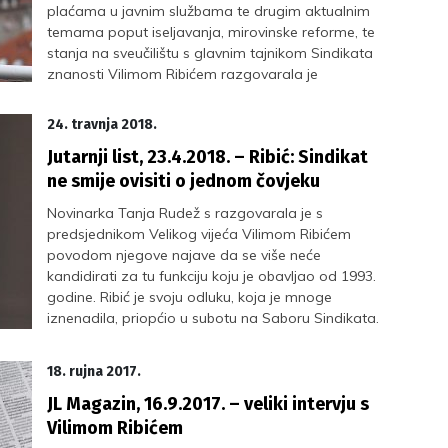
plaćama u javnim službama te drugim aktualnim
temama poput iseljavanja, mirovinske reforme, te
stanja na sveučilištu s glavnim tajnikom Sindikata
znanosti Vilimom Ribićem razgovarala je
novinarka Večernjeg lista Ljubica Gatarić
24. travnja 2018.
Jutarnji list, 23.4.2018. – Ribić: Sindikat
ne smije ovisiti o jednom čovjeku
Novinarka Tanja Rudež s razgovarala je s
predsjednikom Velikog vijeća Vilimom Ribićem
povodom njegove najave da se više neće
kandidirati za tu funkciju koju je obavljao od 1993.
godine. Ribić je svoju odluku, koja je mnoge
iznenadila, priopćio u subotu na Saboru Sindikata.
18. rujna 2017.
JL Magazin, 16.9.2017. – veliki intervju s
Vilimom Ribićem