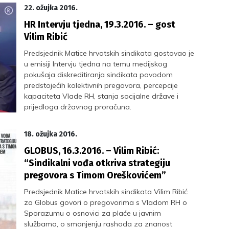
partnerske odnose vlada i sindikata.
22. ožujka 2016.
HR Intervju tjedna, 19.3.2016. – gost
Vilim Ribić
Predsjednik Matice hrvatskih sindikata gostovao je
u emisiji Intervju tjedna na temu medijskog
pokušaja diskreditiranja sindikata povodom
predstojećih kolektivnih pregovora, percepcije
kapaciteta Vlade RH, stanja socijalne države i
prijedloga državnog proračuna.
18. ožujka 2016.
GLOBUS, 16.3.2016. – Vilim Ribić:
“Sindikalni vođa otkriva strategiju
pregovora s Timom Oreškovićem”
Predsjednik Matice hrvatskih sindikata Vilim Ribić
za Globus govori o pregovorima s Vladom RH o
Sporazumu o osnovici za plaće u javnim
službama, o smanjenju rashoda za znanost