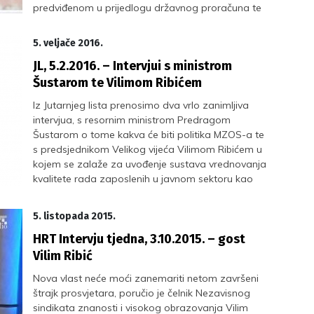
predviđenom u prijedlogu državnog proračuna te
Davoru Huiću, neoliberalizmu i politici rezanja.
5. veljače 2016.
JL, 5.2.2016. – Intervjui s ministrom
Šustarom te Vilimom Ribićem
Iz Jutarnjeg lista prenosimo dva vrlo zanimljiva
intervjua, s resornim ministrom Predragom
Šustarom o tome kakva će biti politika MZOS-a te
s predsjednikom Velikog vijeća Vilimom Ribićem u
kojem se zalaže za uvođenje sustava vrednovanja
kvalitete rada zaposlenih u javnom sektoru kao
reformske mjere povećanja učinkovitosti.
5. listopada 2015.
HRT Intervju tjedna, 3.10.2015. – gost
Vilim Ribić
Nova vlast neće moći zanemariti netom završeni
štrajk prosvjetara, poručio je čelnik Nezavisnog
sindikata znanosti i visokog obrazovanja Vilim