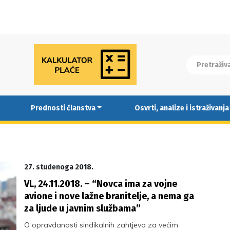
Prednosti članstva
Osvrti, analize i istraživanja
27. studenoga 2018.
VL, 24.11.2018. – “Novca ima za vojne
avione i nove lažne branitelje, a nema ga
za ljude u javnim službama”
O opravdanosti sindikalnih zahtjeva za većim