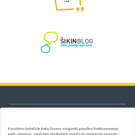
Koristimo kolačiće kako bismo osigurali pravilno funkcioniranje
Nezavisni sindikat znanosti i visokog
web-stranice, značajke društvenih mreža te analizirali promet i