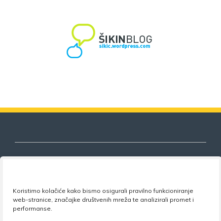
Nezavisni sindikat znanosti i visokog
Koristimo kolačiće kako bismo osigurali pravilno funkcioniranje
obrazovanja
web-stranice, značajke društvenih mreža te analizirali promet i
performanse.