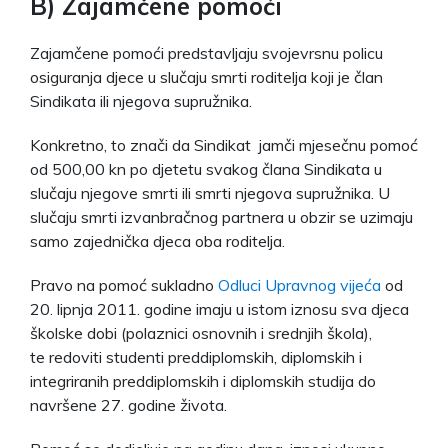
B) Zajamčene pomoći
Zajamčene pomoći predstavljaju svojevrsnu policu
osiguranja djece u slučaju smrti roditelja koji je član
Sindikata ili njegova supružnika.
Konkretno, to znači da Sindikat jamči mjesečnu pomoć
od 500,00 kn po djetetu svakog člana Sindikata u
slučaju njegove smrti ili smrti njegova supružnika. U
slučaju smrti izvanbračnog partnera u obzir se uzimaju
samo zajednička djeca oba roditelja.
Pravo na pomoć sukladno
Odluci Upravnog vijeća
od
20. lipnja 2011. godine imaju u istom iznosu sva djeca
školske dobi (polaznici osnovnih i srednjih škola),
te redoviti studenti preddiplomskih, diplomskih i
integriranih preddiplomskih i diplomskih studija do
navršene 27. godine života.