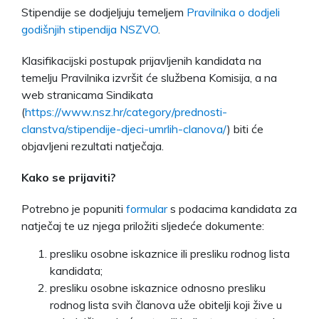
Stipendije se dodjeljuju temeljem
Pravilnika o dodjeli
godišnjih stipendija NSZVO
.
Klasifikacijski postupak prijavljenih kandidata na
temelju Pravilnika izvršit će službena Komisija, a na
web stranicama Sindikata
(
https://www.nsz.hr/category/prednosti-
clanstva/stipendije-djeci-umrlih-clanova/
) biti će
objavljeni rezultati natječaja.
Kako se prijaviti?
Potrebno je popuniti
formular
s podacima kandidata za
natječaj te uz njega priložiti sljedeće dokumente:
presliku osobne iskaznice ili presliku rodnog lista
kandidata;
presliku osobne iskaznice odnosno presliku
rodnog lista svih članova uže obitelji koji žive u