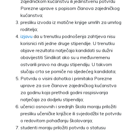
zajedničkom kućanstvu ili jedinstvenu potvrdu
Porezne uprave s popisom članova zajedničkog
kućanstva;
presliku izvoda iz matične knjige umrlih za umrlog
roditelja;
izjavu
da u trenutku podnošenja zahtjeva nisu
korisnici niti jedne druge stipendije. U trenutku
objave rezultata natječaja kandidati su dužni
obavijestiti Sindikat ako su u međuvremenu
ostvarili pravo na drugu stipendiju. U takvom
slučaju crta se pomiče na sljedećeg kandidata;
Potvrdu o visini dohotka i primitaka Porezne
uprave za sve članove zajedničkog kućanstva
za godinu koja prethodi godini raspisivanja
natječaja za dodjelu stipendija;
učenici osnovnih i srednjih škola moraju priložiti
presliku učeničke knjižice ili svjedodžbi te potvrdu
o redovitom pohađanju školovanja;
studenti moraju priložiti potvrdu o statusu