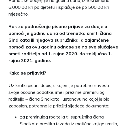
Pomoć se dodjeljuje na godinu dana, iznosi ukupno
6.000,00 kn po djetetu i isplaćuje se po 500,00 kn
mjesečno.
Rok za podnošenje pisane prijave za dodjelu
pomoći je godinu dana od trenutka smrti člana
Sindikata ili njegova supružnika, a zajamčene
pomoći za ovu godinu odnose se na sve slučajeve
smrti roditelja od 1. rujna 2020. do zaključno 1.
rujna 2021. godine.
Kako se prijaviti?
Uz kratki pisani dopis, u kojem je potrebno navesti
svoje osobne podatke, ime i prezime preminulog
roditelja – člana Sindikata i ustanovu na kojoj je bio
zaposlen, potrebno je priložiti sljedeće dokumente:
za preminulog roditelja tj. supružnika člana
Sindikata preslika izvoda iz matične knjige umrlih;