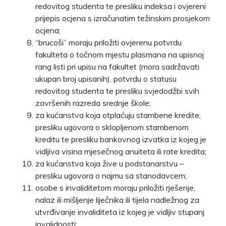
redovitog studenta te presliku indeksa i ovjereni
prijepis ocjena s izračunatim težinskim prosjekom
ocjena;
“brucoši” moraju priložiti ovjerenu potvrdu
fakulteta o točnom mjestu plasmana na upisnoj
rang listi pri upisu na fakultet (mora sadržavati
ukupan broj upisanih), potvrdu o statusu
redovitog studenta te presliku svjedodžbi svih
završenih razreda srednje škole;
za kućanstva koja otplaćuju stambene kredite,
presliku ugovora o sklopljenom stambenom
kreditu te presliku bankovnog izvatka iz kojeg je
vidljiva visina mjesečnog anuiteta ili rate kredita;
za kućanstva koja žive u podstanarstvu –
presliku ugovora o najmu sa stanodavcem;
osobe s invaliditetom moraju priložiti rješenje,
nalaz ili mišljenje liječnika ili tijela nadležnog za
utvrđivanje invaliditeta iz kojeg je vidljiv stupanj
invalidnosti;