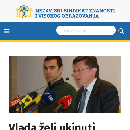
≡
Vlada želi ukinuti