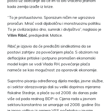
posto uz obećanje da će im to biti vraćeno jednom
kada zemlja izađe iz krize.
“To je protuustavno. Sporazum ničim ne ugrozava
proračun. Mrsić vodi dijaboličnu i monstruoznu politiku.
To je civilizacijsko dno, sumrak i divljaštvo”, naglasio je
Vilim Ribić
, predsjednik Matice.
Ribić je izjavio da će predložiti sindikatima da se
postavi zahtjev za povećanjem plaća. S obzirom na
deflacijske pritiske i potpuno promašen ekonomski
model kojim se vodi Vlada RH, povećanje plaća
nameće se kao mogućnost za oporavak ekonomije.
Suprotno pisanju određenog dijela medija, javne službe,
a i sektor obrazovanja dali su veliki doprinos mjerama
fiskalne štednje, a plaće su od 2008. do danas pale
više od pada realnog BDP-a. Cijena rada u javnom
sektoru konstantno se umanjuje od 2008. godine što
je jasno vidljivo iz omjera VSS početnika u javnim