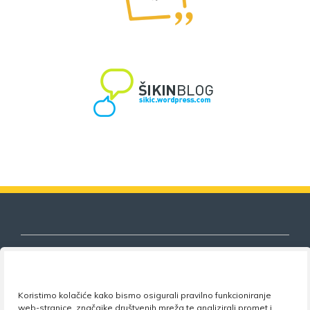
Koristimo kolačiće kako bismo osigurali pravilno funkcioniranje
Nezavisni sindikat znanosti i visokog
web-stranice, značajke društvenih mreža te analizirali promet i