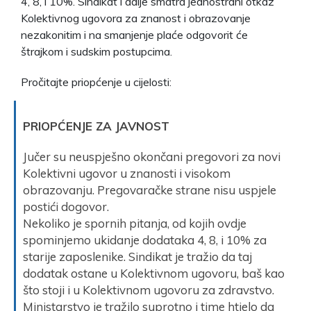
4, 8, i 10%. Sindikat i dalje smatra jednostrani otkaz
Kolektivnog ugovora za znanost i obrazovanje
nezakonitim i na smanjenje plaće odgovorit će
štrajkom i sudskim postupcima.
Pročitajte priopćenje u cijelosti:
PRIOPĆENJE ZA JAVNOST
Jučer su neuspješno okončani pregovori za novi
Kolektivni ugovor u znanosti i visokom
obrazovanju. Pregovaračke strane nisu uspjele
postići dogovor.
Nekoliko je spornih pitanja, od kojih ovdje
spominjemo ukidanje dodataka 4, 8, i 10% za
starije zaposlenike. Sindikat je tražio da taj
dodatak ostane u Kolektivnom ugovoru, baš kao
što stoji i u Kolektivnom ugovoru za zdravstvo.
Ministarstvo je tražilo suprotno i time htjelo da