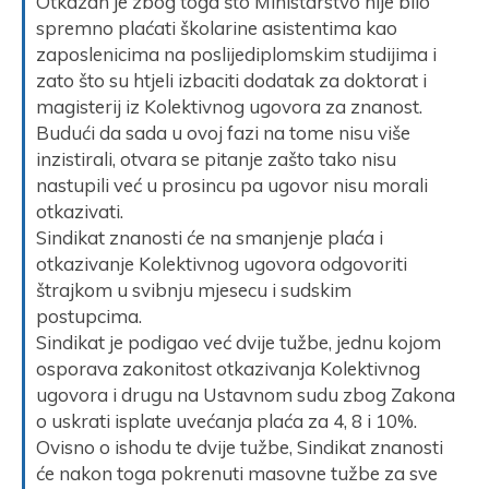
Otkazan je zbog toga što Ministarstvo nije bilo
spremno plaćati školarine asistentima kao
zaposlenicima na poslijediplomskim studijima i
zato što su htjeli izbaciti dodatak za doktorat i
magisterij iz Kolektivnog ugovora za znanost.
Budući da sada u ovoj fazi na tome nisu više
inzistirali, otvara se pitanje zašto tako nisu
nastupili već u prosincu pa ugovor nisu morali
otkazivati.
Sindikat znanosti će na smanjenje plaća i
otkazivanje Kolektivnog ugovora odgovoriti
štrajkom u svibnju mjesecu i sudskim
postupcima.
Sindikat je podigao već dvije tužbe, jednu kojom
osporava zakonitost otkazivanja Kolektivnog
ugovora i drugu na Ustavnom sudu zbog Zakona
o uskrati isplate uvećanja plaća za 4, 8 i 10%.
Ovisno o ishodu te dvije tužbe, Sindikat znanosti
će nakon toga pokrenuti masovne tužbe za sve