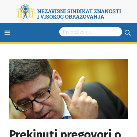
≡
Prekinuti pregovori o