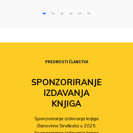
su stajališta Nezavisnog sindikata u letku koji
vam ovih dana dostavljamo neiskrena i
licemjerna.U našem letku stoji da se velika
većina sveučilišnih nastavnika […]
PREDNOSTI ČLANSTVA
SPONZORIRANJE
IZDAVANJA
KNJIGA
Sponzoriranje izdavanja knjiga
članovima Sindikata u 2025.
Sponzoriranje izdavanja knjiga