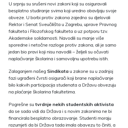
U srpnju su srušeni novi zakoni koji su osiguravali
besplatno studiranje svima koji uredno obavljaju svoje
obveze. U borbi protiv zakona zajedno su djelovali
Rektor i Senat Sveučilišta u Zagrebu, uprave Pravnog
fakulteta i Filozofskog fakulteta a uz potporu tzv.
Akademske solidarnosti. Navodili su manje više
sporedne i netočne razloge protiv zakona, ali je samo
jedan bio pravi koji nisu navodili – željeli su očuvati
naplaćivanje školarina i samovoljnu upotrebu istih.
Zalaganjem našeg
Sindikata
u zakone su u zadnjoj
fazi ugrađeni čvrsti osigurači koji brane naplaćivanje
bilo kakvih participacija studenata a Državu obvezuju
na plaćanje školarina fakultetima.
Pogrešne su
tvrdnje nekih studentskih aktivista
da se sada vidi da Država i s novim zakonima ne bi
financirala besplatno obrazovanje. Studenti moraju
razumjeti da bi Država tada imala obavezu to činiti, a