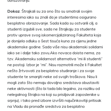
obrazovanju.
Dokaz
. Štrajkali su za ono što su smatrali svojim
interesima iako su znali da je studentima osigurano
besplatno obrazovanje. Sada kada su ostvarili cilj, a
studenti izgubili sve, sada ne štrajkaju za studente
protiv uprave svog iskomercijaliziranog Fakulteta koja
je donijela odluku o šest tisuća kuna za cijenu jedne
akademske godine. Sada više nisu akademski solidarni
iako se i dalje tako zovu.Ako novaca doista nema, za
tzv. Akademsku solidarnost alternativa “mi ili studenti”
ne postoji. Izbor je “mi”. Nisu razmotrili može li Fakultet
nešto žrtvovati za besplatno studiranje i za svoje
studente te smanjiti neke od svojih troškova. Nisu li
mogli zato što nemaju dovoljno sredstava obustaviti
neke aktivnosti (što bi tada bilo legalno, za razliku od
nelegalnog štrajka na koji su prisiljavali zaposlenike u
srpnju), i tako pred izbore izvršiti najučinkovitiji pritisak
na Vladu da pronađe sredstva za besplatno