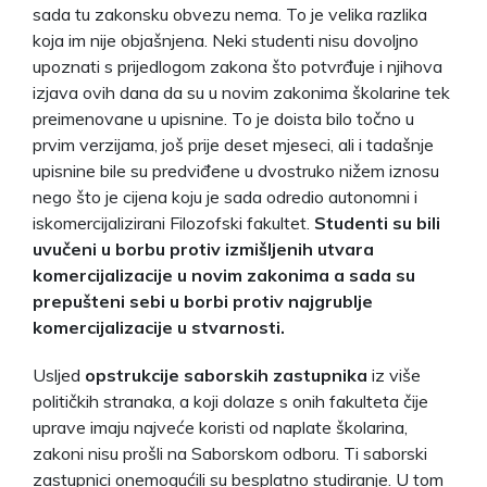
sada tu zakonsku obvezu nema. To je velika razlika
koja im nije objašnjena. Neki studenti nisu dovoljno
upoznati s prijedlogom zakona što potvrđuje i njihova
izjava ovih dana da su u novim zakonima školarine tek
preimenovane u upisnine. To je doista bilo točno u
prvim verzijama, još prije deset mjeseci, ali i tadašnje
upisnine bile su predviđene u dvostruko nižem iznosu
nego što je cijena koju je sada odredio autonomni i
iskomercijalizirani Filozofski fakultet.
Studenti su bili
uvučeni u borbu protiv izmišljenih utvara
komercijalizacije u novim zakonima a sada su
prepušteni sebi u borbi protiv najgrublje
komercijalizacije u stvarnosti.
Usljed
opstrukcije saborskih zastupnika
iz više
političkih stranaka, a koji dolaze s onih fakulteta čije
uprave imaju najveće koristi od naplate školarina,
zakoni nisu prošli na Saborskom odboru. Ti saborski
zastupnici onemogućili su besplatno studiranje. U tom