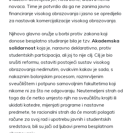
novaca. Time je potvrdio da ga ne zanima javno
financiranje visokog obrazovanja i jasno se opredijelio
za nastavak komercijalizacije visokog obrazovanja.
Njihovo glavno oružje u borbi protiv zakona koji
donose besplatno studiranje bila je tzv.
Akademska
solidarnost
koja je, naravno deklarativno, protiv
studentskih participacija, ali joj to nije cilj. Cilj je bio
srušiti reformu, ostaviti postojeći sustav visokog
obrazovanja nedirnutim, ovakvim kakav je sada, s
nakaznim bolonjskim procesom, razmrvljenim
sveučilištem i potpuno samovoljnim fakultetima koji
nikome ni za što ne odgovaraju. Neutemeljeni strah od
toga da će netko umjesto njih na sveučilištu krojiti ili
ukidati katedre, mijenjati programe i nastavne
predmete, te racionalni strah da će morati polagati
račune za svoj rad i upotrebu javnih i studentskih
sredstava, bili su jači od ljubavi prema besplatnom