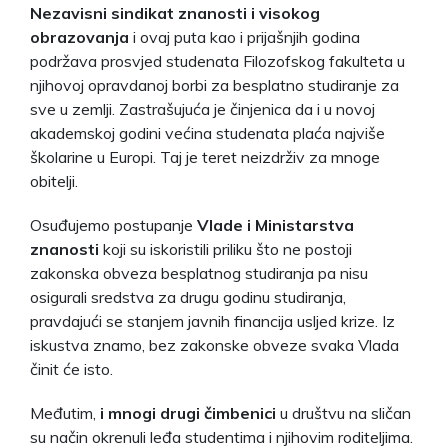
Nezavisni sindikat znanosti i visokog
obrazovanja
i ovaj puta kao i prijašnjih godina
podržava prosvjed studenata Filozofskog fakulteta u
njihovoj opravdanoj borbi za besplatno studiranje za
sve u zemlji. Zastrašujuća je činjenica da i u novoj
akademskoj godini većina studenata plaća najviše
školarine u Europi. Taj je teret neizdrživ za mnoge
obitelji.
Osuđujemo postupanje
Vlade i Ministarstva
znanosti
koji su iskoristili priliku što ne postoji
zakonska obveza besplatnog studiranja pa nisu
osigurali sredstva za drugu godinu studiranja,
pravdajući se stanjem javnih financija usljed krize. Iz
iskustva znamo, bez zakonske obveze svaka Vlada
činit će isto.
Međutim,
i mnogi drugi čimbenici
u društvu na sličan
su način okrenuli leđa studentima i njihovim roditeljima.