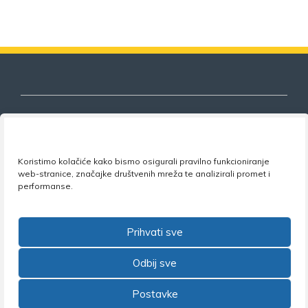
Nezavisni sindikat znanosti i visokog
Koristimo kolačiće kako bismo osigurali pravilno funkcioniranje
obrazovanja
web-stranice, značajke društvenih mreža te analizirali promet i
performanse.
Adresa:
Florijana Andrašeca 18A / VI kat
• 10 000
Zagreb •
Tel:
+385 1 4847 337
•
Email:
uprava@nsz.hr
•
Facebook:
NSZVO
Prihvati sve
Odbij sve
Postavke
©2026 Nezavisni sindikat znanosti i visokog obrazovanja