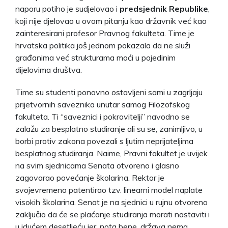
naporu potiho je sudjelovao i
predsjednik Republike
,
koji nije djelovao u ovom pitanju kao državnik već kao
zainteresirani profesor Pravnog fakulteta. Time je
hrvatska politika još jednom pokazala da ne služi
građanima već strukturama moći u pojedinim
dijelovima društva.
Time su studenti ponovno ostavljeni sami u zagrljaju
prijetvornih saveznika unutar samog Filozofskog
fakulteta. Ti “saveznici i pokrovitelji” navodno se
zalažu za besplatno studiranje ali su se, zanimljivo, u
borbi protiv zakona povezali s ljutim neprijateljima
besplatnog studiranja. Naime, Pravni fakultet je uvijek
na svim sjednicama Senata otvoreno i glasno
zagovarao povećanje školarina. Rektor je
svojevremeno patentirao tzv. linearni model naplate
visokih školarina. Senat je na sjednici u rujnu otvoreno
zaključio da će se plaćanje studiranja morati nastaviti i
u idućem desetljeću jer, nota bene, država nema