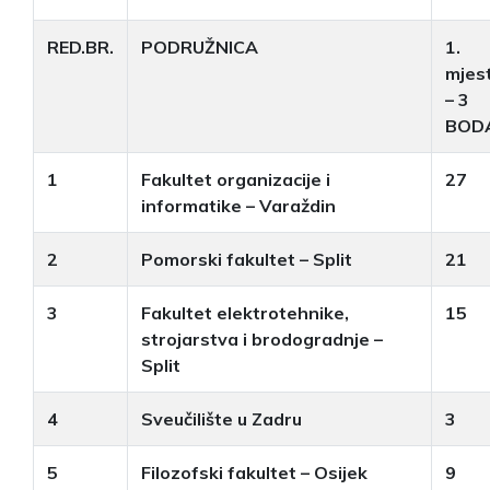
RED.BR.
PODRUŽNICA
1.
mjes
– 3
BOD
1
Fakultet organizacije i
27
informatike – Varaždin
2
Pomorski fakultet – Split
21
3
Fakultet elektrotehnike,
15
strojarstva i brodogradnje –
Split
4
Sveučilište u Zadru
3
5
Filozofski fakultet – Osijek
9