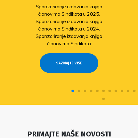
solidarnosti
a
Sindikat pomaže članovima
pogođenima potresom
a
Odobrene isplate pomoći članovima
stradalima u potresu
a
SAZNAJTE VIŠE
PRIMAJTE NAŠE NOVOSTI