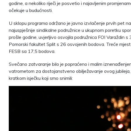
godine, a nekoliko riječi je posvetio i najavljenim promjen
očekuje u budućnosti.
U sklopu programa održano je javno izvlačenje prvih pet nag
najuspješnije sindikalne podružnice u ukupnom poretku sports
prošle godine, uvjerljivo osvojila podružnica FOI Varaždin 
Pomorski fakultet Split s 26 osvojenih bodova. Treće mjesto 
FESB sa 17,5 bodova.
Svečano zatvaranje bilo je popraćeno i malim iznenađenje
vatrometom za dostojanstveno obilježavanje ovog jubileja, a 
kratkom isječku koji smo snimili:
Reproduktor
videozapisa