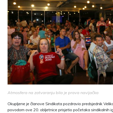
Atmosfera na zatvaranju bila je prava navijačka
Okupljene je članove Sindikata pozdravio predsjednik Veliko
povodom ove 20. obljetnice prisjetio početaka sindikalnih i