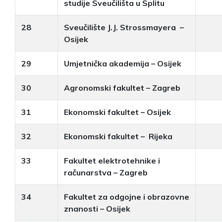
studije Sveučilišta u Splitu
28
Sveučilište J.J. Strossmayera –
Osijek
29
Umjetnička akademija – Osijek
30
Agronomski fakultet – Zagreb
31
Ekonomski fakultet – Osijek
32
Ekonomski fakultet – Rijeka
33
Fakultet elektrotehnike i
računarstva – Zagreb
34
Fakultet za odgojne i obrazovne
znanosti – Osijek