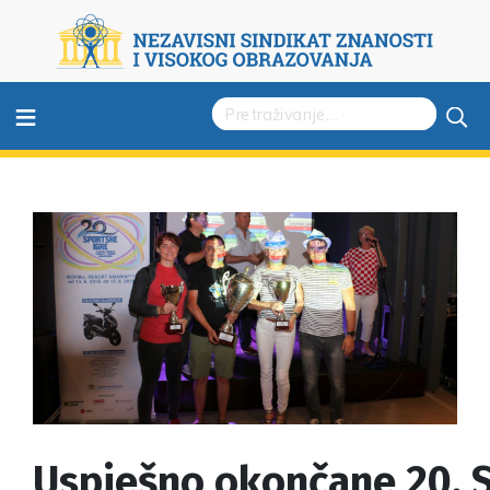
≡
Uspješno okončane 20. S