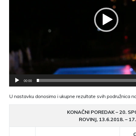
00:00
U nastavku donosimo i ukupne rezultate svih podružnica n
KONAČNI POREDAK – 20. SP
ROVINJ, 13.6.2018. – 17