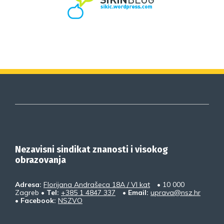
Nezavisni sindikat znanosti i visokog
obrazovanja
Adresa:
Florijana Andrašeca 18A / VI kat
• 10 000
Zagreb •
Tel:
+385 1 4847 337
•
Email:
uprava@nsz.hr
•
Facebook:
NSZVO