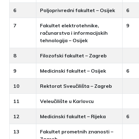
6
Poljoprivredni fakultet – Osijek
6
7
Fakultet elektrotehnike,
9
računarstva i informacijskih
tehnologija – Osijek
8
Filozofski fakultet – Zagreb
9
Medicinski fakultet – Osijek
6
10
Rektorat Sveučilišta – Zagreb
11
Veleučilište u Karlovcu
12
Medicinski fakultet – Rijeka
6
13
Fakultet prometnih znanosti –
Zagreb