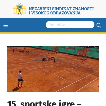
≡
15. sportske igre –