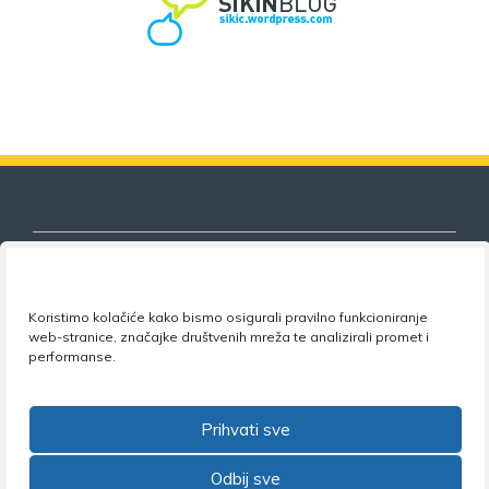
Koristimo kolačiće kako bismo osigurali pravilno funkcioniranje
Nezavisni sindikat znanosti i visokog
web-stranice, značajke društvenih mreža te analizirali promet i
obrazovanja
performanse.
Adresa:
Florijana Andrašeca 18A / VI kat
• 10 000
Zagreb •
Tel:
+385 1 4847 337
•
Email:
uprava@nsz.hr
Prihvati sve
•
Facebook:
NSZVO
Odbij sve