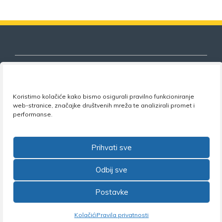
Koristimo kolačiće kako bismo osigurali pravilno funkcioniranje
Nezavisni sindikat znanosti i visokog
web-stranice, značajke društvenih mreža te analizirali promet i
obrazovanja
performanse.
Adresa:
Florijana Andrašeca 18A / VI kat
• 10 000
Zagreb •
Tel:
+385 1 4847 337
•
Email:
uprava@nsz.hr
Prihvati sve
•
Facebook:
NSZVO
Odbij sve
Postavke
©2026 Nezavisni sindikat znanosti i visokog obrazovanja
Kolačići
Pravila privatnosti