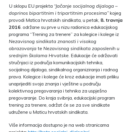
U sklopu EU projekta
“Jačanje socijalnog dijaloga –
doprinos bipartitnim i tripartitnim procesima”
kojeg
provodi Matica hrvatskih sindikata, u petak,
8. travnja
2016
. održane su prve u nizu radionica edukacijskog
programa “Trening za trenere” za kolegice i kolege iz
Nezavisnog sindikata znanosti i visokog
obrazovanja
te
Nezavisnog sindikata zaposlenih u
srednjim školama Hrvatske
. Edukacije će održavati
stručnjaci iz područja komunikacijskih tehnika,
socijalnog dijaloga, sindikalnog organiziranja i radnog
prava. Kolegice i kolege će kroz edukacije imati priliku
unaprijediti svoja znanja i vještine u području
kolektivnog pregovaranja i tehnika za uspješno
pregovaranje. Do kraja svibnja, edukacijski program
trening za trenere, održat će se za sve sindikate
udružene u Maticu hrvatskih sindikata.
Više informacija dostupno je na web stranicama
projekta:
http://bptp.socijalni-dijalog.hr/