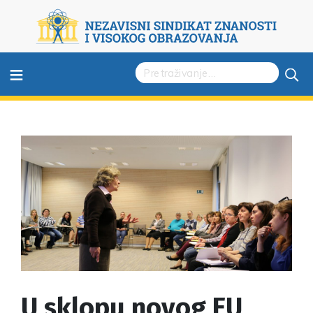
≡
U sklopu novog EU