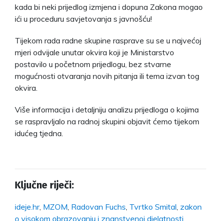
kada bi neki prijedlog izmjena i dopuna Zakona mogao
ići u proceduru savjetovanja s javnošću!
Tijekom rada radne skupine rasprave su se u najvećoj
mjeri odvijale unutar okvira koji je Ministarstvo
postavilo u početnom prijedlogu, bez stvarne
mogućnosti otvaranja novih pitanja ili tema izvan tog
okvira.
Više informacija i detaljniju analizu prijedloga o kojima
se raspravljalo na radnoj skupini objavit ćemo tijekom
idućeg tjedna.
Ključne riječi:
ideje.hr
,
MZOM
,
Radovan Fuchs
,
Tvrtko Smital
,
zakon
o visokom obrazovanju i znanstvenoj djelatnosti
,