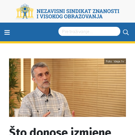
≡
Foto: Ideje.hr
Što donose izmjene