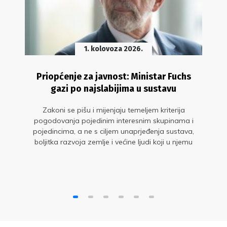
1. kolovoza 2026.
Priopćenje za javnost: Ministar Fuchs
gazi po najslabijima u sustavu
Zakoni se pišu i mijenjaju temeljem kriterija
pogodovanja pojedinim interesnim skupinama i
pojedincima, a ne s ciljem unaprjeđenja sustava,
boljitka razvoja zemlje i većine ljudi koji u njemu
rade. Ni ovog puta nije se dogodio izuzetak!