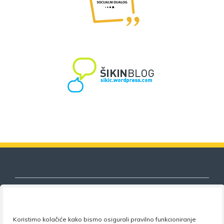
Koristimo kolačiće kako bismo osigurali pravilno funkcioniranje
Nezavisni sindikat znanosti i visokog