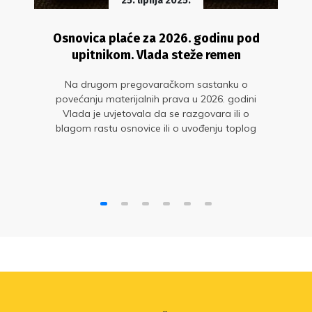
25. lipnja 2025.
Osnovica plaće za 2026. godinu pod
upitnikom. Vlada steže remen
Na drugom pregovaračkom sastanku o
povećanju materijalnih prava u 2026. godini
Vlada je uvjetovala da se razgovara ili o
blagom rastu osnovice ili o uvođenju toplog
obroka. Sindikalna strana nepripremljeno je
prihvatila pregovore u pogrešnom trenutku