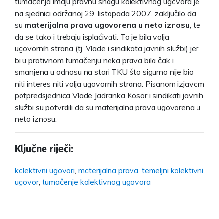
tumačenja imaju pravnu snagu kolektivnog ugovora je
na sjednici održanoj 29. listopada 2007. zaključilo da
su
materijalna prava ugovorena u neto iznosu
, te
da se tako i trebaju isplaćivati. To je bila volja
ugovornih strana (tj. Vlade i sindikata javnih službi) jer
bi u protivnom tumačenju neka prava bila čak i
smanjena u odnosu na stari TKU što sigurno nije bio
niti interes niti volja ugovornih strana. Pisanom izjavom
potpredsjednica Vlade Jadranka Kosor i sindikati javnih
službi su potvrdili da su materijalna prava ugovorena u
neto iznosu.
Ključne riječi:
kolektivni ugovori
,
materijalna prava
,
temeljni kolektivni
ugovor
,
tumačenje kolektivnog ugovora