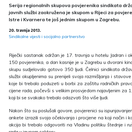
Serija regionalnih skupova povjerenika sindikata drža
javnih službi zaokružena je skupom u Rijeci za povjere
Istre i Kvarnera te još jednim skupom u Zagrebu.
20. travnja 2013.
Sindikalne vijesti i socijalno partnerstvo
Riječki sastanak održan je 17. travnja u hotelu Jadran i o
150 povjerenika, a dan kasnije je u Zagrebu u dvorani ki
skupu sudjelovalo gotovo 350 ljudi. Čelnici sindikata držav
službi okupljenima su prenijeli svoja razmišljanja i stavov
koje bi trebalo poduzeti u borbi za zaštitu radničkih prav
cijene rada, počevši s velikim prosvjedom najavljenim za 1.
koji bi se svakako trebalo odazvati što više ljudi.
Nakon što su poslušali govore, povjerenici su ispunjavan
ankete izrazili svoja očekivanja i procjene na koji način i k
akcija bi trebalo odgovoriti na Vladinu politiku štednje i ru
rada u javnom sektoru.