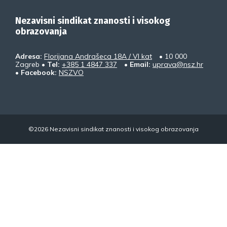
Nezavisni sindikat znanosti i visokog
obrazovanja
Adresa:
Florijana Andrašeca 18A / VI kat
• 10 000
Zagreb •
Tel:
+385 1 4847 337
•
Email:
uprava@nsz.hr
•
Facebook:
NSZVO
©2026 Nezavisni sindikat znanosti i visokog obrazovanja