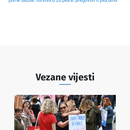
javne službe
,
osnovica za plaće
,
pregovori o plaćama
Vezane vijesti