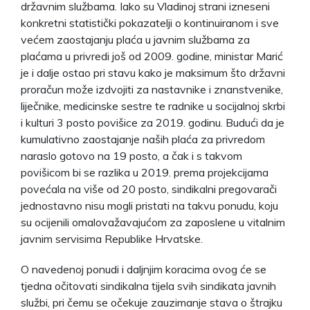
državnim službama. Iako su Vladinoj strani izneseni
konkretni statistički pokazatelji o kontinuiranom i sve
većem zaostajanju plaća u javnim službama za
plaćama u privredi još od 2009. godine, ministar Marić
je i dalje ostao pri stavu kako je maksimum što državni
proračun može izdvojiti za nastavnike i znanstvenike,
liječnike, medicinske sestre te radnike u socijalnoj skrbi
i kulturi 3 posto povišice za 2019. godinu. Budući da je
kumulativno zaostajanje naših plaća za privredom
naraslo gotovo na 19 posto, a čak i s takvom
povišicom bi se razlika u 2019. prema projekcijama
povećala na više od 20 posto, sindikalni pregovarači
jednostavno nisu mogli pristati na takvu ponudu, koju
su ocijenili omalovažavajućom za zaposlene u vitalnim
javnim servisima Republike Hrvatske.
O navedenoj ponudi i daljnjim koracima ovog će se
tjedna očitovati sindikalna tijela svih sindikata javnih
službi, pri čemu se očekuje zauzimanje stava o štrajku