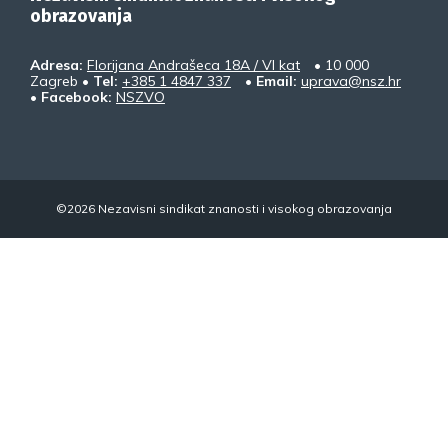
obrazovanja
Adresa:
Florijana Andrašeca 18A / VI kat
• 10 000
Zagreb •
Tel:
+385 1 4847 337
•
Email:
uprava@nsz.hr
•
Facebook:
NSZVO
©2026 Nezavisni sindikat znanosti i visokog obrazovanja