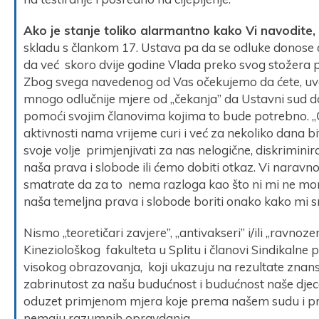
Ako je stanje toliko alarmantno kako Vi navodite,
skladu s člankom 17. Ustava pa da se odluke donos
da već skoro dvije godine Vlada preko svog stožera p
Zbog svega navedenog od Vas očekujemo da ćete, uv
mnogo odlučnije mjere od „čekanja” da Ustavni sud d
pomoći svojim članovima kojima to bude potrebno. „Č
aktivnosti nama vrijeme curi i već za nekoliko dana bi
svoje volje primjenjivati za nas nelogične, diskrimini
naša prava i slobode ili ćemo dobiti otkaz. Vi naravn
smatrate da za to nema razloga kao što ni mi ne mora
naša temeljna prava i slobode boriti onako kako mi
Nismo „teoretičari zavjere”, „antivakseri” i/ili „ravnoze
Kineziološkog fakulteta u Splitu i članovi Sindikalne
visokog obrazovanja, koji ukazuju na rezultate znan
zabrinutost za našu budućnost i budućnost naše djece
oduzet primjenom mjera koje prema našem sudu i p
nemaju razumnih opravdanja.