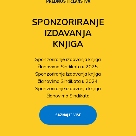
PREDNOSTI ČLANSTVA
FOND
SOLIDARNOSTI
Povećanje isplata iz Fonda
solidarnosti
Sindikat pomaže članovima
pogođenima potresom
Odobrene isplate pomoći članovima
stradalima u potresu
SAZNAJTE VIŠE