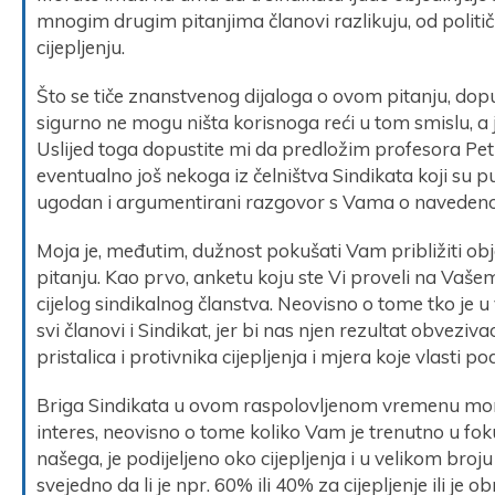
mnogim drugim pitanjima članovi razlikuju, od politi
cijepljenju.
Što se tiče znanstvenog dijaloga o ovom pitanju, dopu
sigurno ne mogu ništa korisnoga reći u tom smislu, a j
Uslijed toga dopustite mi da predložim profesora Pet
eventualno još nekoga iz čelništva Sindikata koji su 
ugodan i argumentirani razgovor s Vama o navedeno
Moja je, međutim, dužnost pokušati Vam približiti ob
pitanju. Kao prvo, anketu koju ste Vi proveli na Vašem
cijelog sindikalnog članstva. Neovisno o tome tko je u
svi članovi i Sindikat, jer bi nas njen rezultat obvez
pristalica i protivnika cijepljenja i mjera koje vlasti p
Briga Sindikata u ovom raspolovljenom vremenu mora 
interes, neovisno o tome koliko Vam je trenutno u foku
našega, je podijeljeno oko cijepljenja i u velikom broj
svejedno da li je npr. 60% ili 40% za cijepljenje ili je o