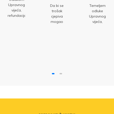
Upravnog
Da bi se
Temeljem
vijeća,
trošak
odluke
refundacija
cjepiva
Upravnog
troškova
mogao
vijeća,
cjepiva
refundirati,
Sindikat je
protiv
članovi
i ove
gripe za
trebaju
godine
članove
sami
odlučio
Sindikata
platiti
svojim
produljena
cjepivo te
članovima
je i za
moraju
omogućiti
sezonu
sačuvati
potpuno
2025./2026.
račun, koji
pokriće
će potom
troškova
dostaviti
cjepiva
na
podružnicu