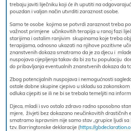
trebaju javiti liječniku koji će ih uputiti na odgovaraj
pouzdan i valjan način utvrditi zaraznost osobe.
Samo te osobe kojima se potvrdi zaraznost treba posla
važnost primjene učinkovitih terapija u ranoj fazi lij
starijima i ostalim ranjivim skupinama koje treba ob
terapijama, odnosno ukazati na njihove pozitivne uči
znanstvenih dokaza smatramo da je za djecu i mlade o
nuspojava cijepljenja takav da bi za tu populaciju don
do pribavljanja eventualnih znanstvenih dokaza da to
Zbog potencijalnih nuspojava i nemogućnosti sagled
ostale dobne skupine cjepivo u skladu sa zakonskom 
odluka cijepiti se ili ne bi se trebala temeljiti na in
Djeca, mladi i svo ostalo zdravo radno sposobno stano
mjere, živjeti bez dokazano neučinkovitih drastičnih 
smatramo ispravnim nije samo stav „grupice ljudi sa K
tzv. Barringtonske deklaracije (
https://gbdeclaration.