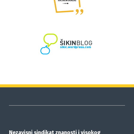
Nezavisni sindikat znanosti i visokog