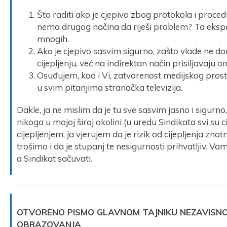
Što raditi ako je cjepivo zbog protokola i proce
nema drugog načina da riješi problem? Ta eks
mnogih.
Ako je cjepivo sasvim sigurno, zašto vlade ne
cijepljenju, već na indirektan način prisiljavaju on
Osuđujem, kao i Vi, zatvorenost medijskog prosto
u svim pitanjima stranačka televizija.
Dakle, ja ne mislim da je tu sve sasvim jasno i sigurn
nikoga u mojoj široj okolini (u uredu Sindikata svi su c
cijepljenjem, ja vjerujem da je rizik od cijepljenja zn
trošimo i da je stupanj te nesigurnosti prihvatljiv. Vama
a Sindikat sačuvati.
OTVORENO PISMO GLAVNOM TAJNIKU NEZAVISNOG
OBRAZOVANJA