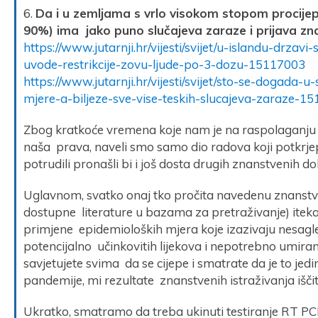
6.
Da i u zemljama s vrlo visokom stopom procijep
90%) ima jako puno slučajeva zaraze i prijava zna
https://www.jutarnji.hr/vijesti/svijet/u-islandu-drzavi
uvode-restrikcije-zovu-ljude-po-3-dozu-15117003
https://www.jutarnji.hr/vijesti/svijet/sto-se-dogada-u
mjere-a-biljeze-sve-vise-teskih-slucajeva-zaraze-1
Zbog kratkoće vremena koje nam je na raspolaganju 
naša prava, naveli smo samo dio radova koji potkrjepl
potrudili pronašli bi i još dosta drugih znanstvenih 
Uglavnom, svatko onaj tko pročita navedenu znanstven
dostupne literature u bazama za pretraživanje) ite
primjene epidemioloških mjera koje izazivaju nesagl
potencijalno učinkovitih lijekova i nepotrebno umiranje
savjetujete svima da se cijepe i smatrate da je to jedina
pandemije, mi rezultate znanstvenih istraživanja išč
Ukratko, smatramo da treba ukinuti testiranje RT P