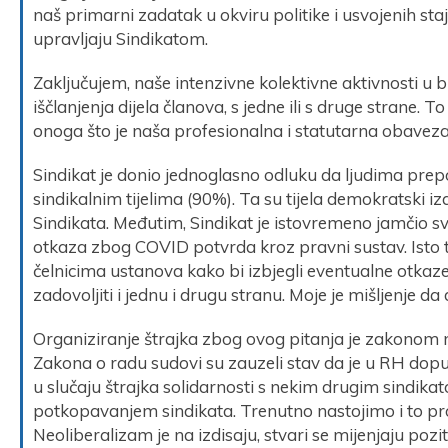
naš primarni zadatak u okviru politike i usvojenih staj
upravljaju Sindikatom.
Zaključujem, naše intenzivne kolektivne aktivnosti u b
iščlanjenja dijela članova, s jedne ili s druge strane. 
onoga što je naša profesionalna i statutarna obaveza
Sindikat je donio jednoglasno odluku da ljudima preporu
sindikalnim tijelima (90%). Ta su tijela demokratski
Sindikata. Međutim, Sindikat je istovremeno jamčio svim
otkaza zbog COVID potvrda kroz pravni sustav. Isto t
čelnicima ustanova kako bi izbjegli eventualne otkaze
zadovoljiti i jednu i drugu stranu. Moje je mišljenje d
Organiziranje štrajka zbog ovog pitanja je zakonom
Zakona o radu sudovi su zauzeli stav da je u RH dopu
u slučaju štrajka solidarnosti s nekim drugim sindik
potkopavanjem sindikata. Trenutno nastojimo i to pr
Neoliberalizam je na izdisaju, stvari se mijenjaju pozit