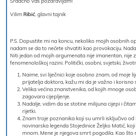
Srdačno Vas pozdravljam!
Vilim
Ribić
, glavni tajnik
P.S. Dopustite mi na koncu, nekoliko mojih osobnih opse
nadam se da to nećete shvatiti kao provokaciju. Nada
Niti jedan od mojih argumenata nije imanentan, nije zn
fenomenološkoj razini. Politički, osobni, svjetski, život
Naime, svi liječnici koje osobno znam, od moje l
prijatelja doktora, kažu mi da je važno i korisno 
Velika većina znanstvenika, od kojih mnoge oso
zagovara cijepljenje.
Nadalje, vidim da se stotine milijuna cijepi i čit
rijetki.
Znam troje poznanika koji su umrli isključivo od
novinarska legenda Stojedinice Željko Matić, koj
mnom. Mene je njegova smrt pogodila. Kao što 