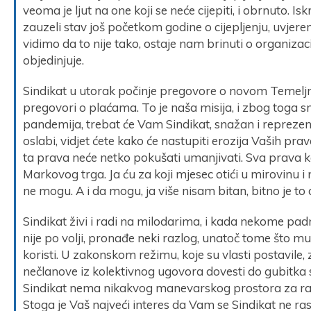
veoma je ljut na one koji se neće cijepiti, i obrnuto. 
zauzeli stav još početkom godine o cijepljenju, uvjereni 
vidimo da to nije tako, ostaje nam brinuti o organizacij
objedinjuje.
Sindikat u utorak počinje pregovore o novom Temelj
pregovori o plaćama. To je naša misija, i zbog toga s
pandemija, trebat će Vam Sindikat, snažan i reprezent
oslabi, vidjet ćete kako će nastupiti erozija Vaših pra
ta prava neće netko pokušati umanjivati. Sva prava ko
Markovog trga. Ja ću za koji mjesec otići u mirovinu i 
ne mogu. A i da mogu, ja više nisam bitan, bitno je to
Sindikat živi i radi na milodarima, i kada nekome pad
nije po volji, pronađe neki razlog, unatoč tome što m
koristi. U zakonskom režimu, koje su vlasti postavile, 
nečlanove iz kolektivnog ugovora dovesti do gubitka 
Sindikat nema nikakvog manevarskog prostora za ras
Stoga je Vaš najveći interes da Vam se Sindikat ne r