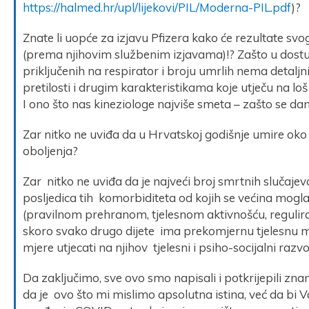
https://halmed.hr/upl/lijekovi/PIL/Moderna-PIL.pdf
)?
Znate li uopće za izjavu Pfizera kako će rezultate svog
(prema njihovim službenim izjavama)!? Zašto u dostu
priključenih na respirator i broju umrlih nema detal
pretilosti i drugim karakteristikama koje utječu na loš 
I ono što nas kineziologe najviše smeta – zašto se dan
Zar nitko ne uviđa da u Hrvatskoj godišnje umire oko 
oboljenja?
Zar nitko ne uviđa da je najveći broj smrtnih slučaj
posljedica tih komorbiditeta od kojih se većina mogl
(pravilnom prehranom, tjelesnom aktivnošću, reguliran
skoro svako drugo dijete ima prekomjernu tjelesnu mas
mjere utjecati na njihov tjelesni i psiho-socijalni razvo
Da zaključimo, sve ovo smo napisali i potkrijepili zn
da je ovo što mi mislimo apsolutna istina, već da bi