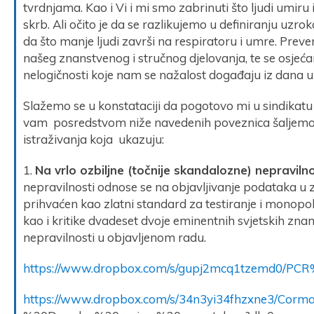
tvrdnjama. Kao i Vi i mi smo zabrinuti što ljudi umir
skrb. Ali očito je da se razlikujemo u definiranju uzro
da što manje ljudi završi na respiratoru i umre. Preve
našeg znanstvenog i stručnog djelovanja, te se osj
nelogičnosti koje nam se nažalost događaju iz dana u
Slažemo se u konstataciji da pogotovo mi u sindikatu
vam posredstvom niže navedenih poveznica šaljemo i
istraživanja koja ukazuju:
1.
Na vrlo ozbiljne (točnije skandalozne) nepravil
nepravilnosti odnose se na objavljivanje podataka u 
prihvaćen kao zlatni standard za testiranje i monopol u
kao i kritike dvadeset dvoje eminentnih svjetskih znan
nepravilnosti u objavljenom radu.
https://www.dropbox.com/s/gupj2mcq1tzemd0/PCR
https://www.dropbox.com/s/34n3yi34fhzxne3/Corm