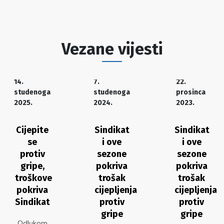
Vezane vijesti
14.
7.
22.
studenoga
studenoga
prosinca
2025.
2024.
2023.
Cijepite
Sindikat
Sindikat
se
i ove
i ove
protiv
sezone
sezone
gripe,
pokriva
pokriva
troškove
trošak
trošak
pokriva
cijepljenja
cijepljenja
Sindikat
protiv
protiv
gripe
gripe
Odlukom