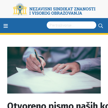
≡
Otvoreno pismo naših ko