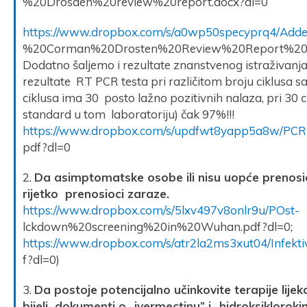
%20Drosden%20review%20report.docx?dl=0
https://www.dropbox.com/s/a0wp50specyprq4/Ad
%20Corman%20Drosten%20Review%20Report%20by%
Dodatno šaljemo i rezultate znanstvenog istraživanja
rezultate RT PCR testa pri različitom broju ciklusa sa
ciklusa ima 30 posto lažno pozitivnih nalaza, pri 30 ci
standard u tom laboratoriju) čak 97%!!!
https://www.dropbox.com/s/updfwt8yapp5a8w/PC
pdf?dl=0
2.
Da asimptomatske osobe ili nisu uopće prenosioc
rijetko prenosioci zaraze.
https://www.dropbox.com/s/5lxv497v8onlr9u/POst-
lckdown%20screening%20in%20Wuhan.pdf?dl=0;
https://www.dropbox.com/s/atr2la2ms3xut04/Infek
f?dl=0)
3.
Da postoje potencijalno učinkovite terapije lijek
bijeli dokumenti o „ivermectinu” i „hidroksikloroki