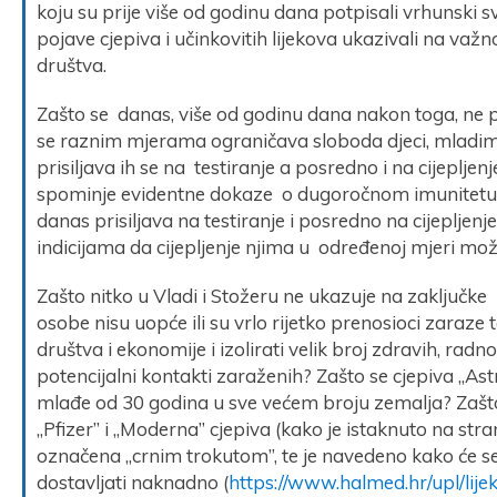
koju su prije više od godinu dana potpisali vrhunski svj
pojave cjepiva i učinkovitih lijekova ukazivali na važno
društva.
Zašto se danas, više od godinu dana nakon toga, ne pr
se raznim mjerama ograničava sloboda djeci, mladim
prisiljava ih se na testiranje a posredno i na cijepljen
spominje evidentne dokaze o dugoročnom imunitetu os
danas prisiljava na testiranje i posredno na cijepljen
indicijama da cijepljenje njima u određenoj mjeri mož
Zašto nitko u Vladi i Stožeru ne ukazuje na zaključk
osobe nisu uopće ili su vrlo rijetko prenosioci zaraze
društva i ekonomije i izolirati velik broj zdravih, r
potencijalni kontakti zaraženih? Zašto se cjepiva „A
mlađe od 30 godina u sve većem broju zemalja? Zašto l
„Pfizer” i „Moderna” cjepiva (kako je istaknuto na s
označena „crnim trokutom”, te je navedeno kako će s
dostavljati naknadno (
https://www.halmed.hr/upl/lije