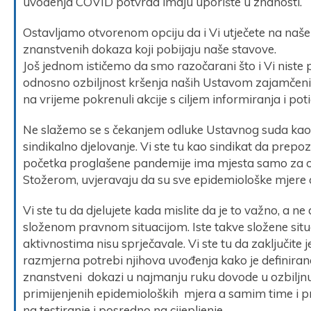
uvođenja COVID potvrda imaju uporište u znanosti.
Ostavljamo otvorenom opciju da i Vi utječete na naš
znanstvenih dokaza koji pobijaju naše stavove.
Još jednom ističemo da smo razočarani što i Vi niste p
odnosno ozbiljnost kršenja naših Ustavom zajamčeni
na vrijeme pokrenuli akcije s ciljem informiranja i pot
Ne slažemo se s čekanjem odluke Ustavnog suda kao
sindikalno djelovanje. Vi ste tu kao sindikat da prep
početka proglašene pandemije ima mjesta samo za on
Stožerom, uvjeravaju da su sve epidemiološke mjere
Vi ste tu da djelujete kada mislite da je to važno, a 
složenom pravnom situacijom. Iste takve složene situ
aktivnostima nisu sprječavale. Vi ste tu da zaključite 
razmjerna potrebi njihova uvođenja kako je definiran
znanstveni dokazi u najmanju ruku dovode u ozbiljn
primijenjenih epidemioloških mjera a samim time i pr
na testiranje i posredno na cijepljenje.