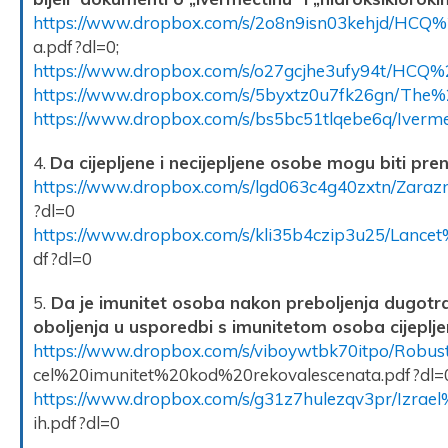
https://www.dropbox.com/s/2o8n9isn03kehjd/H
a.pdf?dl=0;
https://www.dropbox.com/s/o27gcjhe3ufy94t/HCQ
https://www.dropbox.com/s/5byxtz0u7fk26gn/The%
https://www.dropbox.com/s/bs5bc51tlqebe6q/Iverm
4.
Da cijepljene i necijepljene osobe mogu biti pre
https://www.dropbox.com/s/lgd063c4g40zxtn/Zarazn
?dl=0
https://www.dropbox.com/s/kli35b4czip3u25/Lanc
df?dl=0
5.
Da je imunitet osoba nakon preboljenja dugotraj
oboljenja u usporedbi s imunitetom osoba cijeplje
https://www.dropbox.com/s/viboywtbk70itpo/Robu
cel%20imunitet%20kod%20rekovalescenata.pdf?dl=
https://www.dropbox.com/s/g31z7hulezqv3pr/Izrael
ih.pdf?dl=0