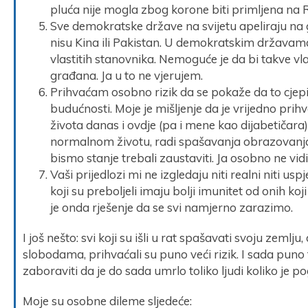
pluća nije mogla zbog korone biti primljena na 
Sve demokratske države na svijetu apeliraju na
nisu Kina ili Pakistan. U demokratskim državama
vlastitih stanovnika. Nemoguće je da bi takve vla
građana. Ja u to ne vjerujem.
Prihvaćam osobno rizik da se pokaže da to cjepiv
budućnosti. Moje je mišljenje da je vrijedno prihv
života danas i ovdje (pa i mene kao dijabetičara),
normalnom životu, radi spašavanja obrazovanja 
bismo stanje trebali zaustaviti. Ja osobno ne vid
Vaši prijedlozi mi ne izgledaju niti realni niti us
koji su preboljeli imaju bolji imunitet od onih koji 
je onda rješenje da se svi namjerno zarazimo.
I još nešto: svi koji su išli u rat spašavati svoju zeml
slobodama, prihvaćali su puno veći rizik. I sada pun
zaboraviti da je do sada umrlo toliko ljudi koliko je
Moje su osobne dileme sljedeće: