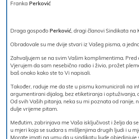
Franka
Perković
Draga gospođo
Perković
, dragi članovi Sindikata na
Obradovale su me dvije stvari iz Vašeg pisma, a jedn
Zahvaljujem se na svim Vašim komplimentima. Pred o
Vjerujem da sam nesebično radio i živio, prožet pleme
baš onako kako ste to Vi napisali.
Također, raduje me da ste u pismu komunicirali na int
argumentirani dijalog, bez etiketiranja i optuživanja, 
Od svih Vaših pitanja, neka su mi poznata od ranije, 
dulje vrijeme pitam.
Međutim, zabrinjava me Vaša isključivost i želja da se
u mjeri koja se sudara s mišljenjima drugih ljudi i u 
Morate imati na umu da u sindikatu ljude objedinjuje so