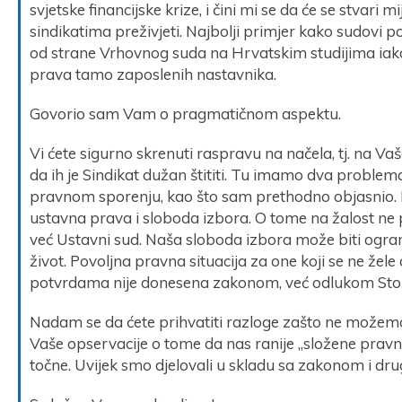
svjetske financijske krize, i čini mi se da će se stvari 
sindikatima preživjeti. Najbolji primjer kako sudovi 
od strane Vrhovnog suda na Hrvatskim studijima iako
prava tamo zaposlenih nastavnika.
Govorio sam Vam o pragmatičnom aspektu.
Vi ćete sigurno skrenuti raspravu na načela, tj. na Va
da ih je Sindikat dužan štititi. Tu imamo dva problem
pravnom sporenju, kao što sam prethodno objasnio. D
ustavna prava i sloboda izbora. O tome na žalost ne
već Ustavni sud. Naša sloboda izbora može biti ogran
život. Povoljna pravna situacija za one koji se ne žele 
potvrdama nije donesena zakonom, već odlukom Sto
Nadam se da ćete prihvatiti razloge zašto ne možemo d
Vaše opservacije o tome da nas ranije „složene pravne s
točne. Uvijek smo djelovali u skladu sa zakonom i dr