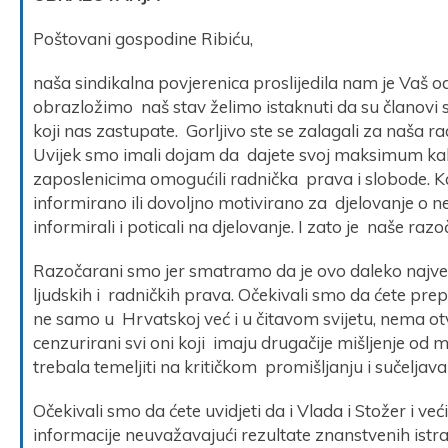
Poštovani gospodine Ribiću,
naša sindikalna povjerenica proslijedila nam je Vaš o
obrazložimo naš stav želimo istaknuti da su članovi 
koji nas zastupate. Gorljivo ste se zalagali za naša r
Uvijek smo imali dojam da dajete svoj maksimum kako
zaposlenicima omogućili radnička prava i slobode. Kad
informirano ili dovoljno motivirano za djelovanje o n
informirali i poticali na djelovanje. I zato je naše razoč
Razočarani smo jer smatramo da je ovo daleko najveće 
ljudskih i radničkih prava. Očekivali smo da ćete pr
ne samo u Hrvatskoj već i u čitavom svijetu, nema ot
cenzurirani svi oni koji imaju drugačije mišljenje od m
trebala temeljiti na kritičkom promišljanju i sučeljavan
Očekivali smo da ćete uvidjeti da i Vlada i Stožer i v
informacije neuvažavajući rezultate znanstvenih istra