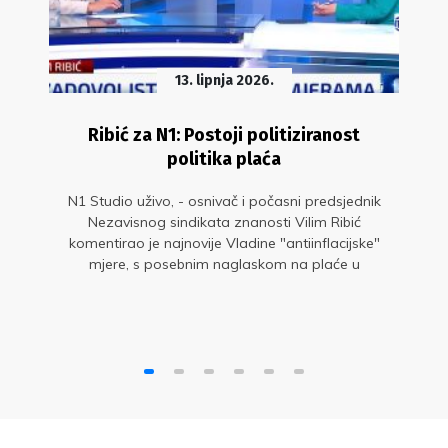
13. lipnja 2026.
Ribić za N1: Postoji politiziranost
politika plaća
N1 Studio uživo, - osnivač i počasni predsjednik
Nezavisnog sindikata znanosti Vilim Ribić
komentirao je najnovije Vladine "antiinflacijske"
mjere, s posebnim naglaskom na plaće u
javnom sektoru.