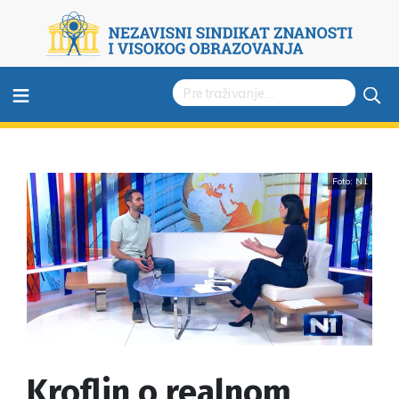
≡
Foto: N1
Kroflin o realnom