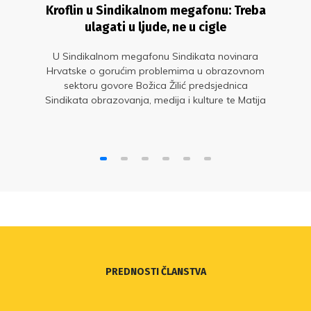
Kroflin u Sindikalnom megafonu: Treba
ulagati u ljude, ne u cigle
U Sindikalnom megafonu Sindikata novinara
Hrvatske o gorućim problemima u obrazovnom
sektoru govore Božica Žilić predsjednica
Sindikata obrazovanja, medija i kulture te Matija
Kroflin, glavni tajnik Nezavisnog sindikata
znanosti i visokog obrazovanja
PREDNOSTI ČLANSTVA