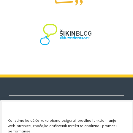
Koristimo kolačiće kako bismo osigurali pravilno funkcioniranje
Nezavisni sindikat znanosti i visokog
web-stranice, značajke društvenih mreža te analizirali promet i
obrazovanja
performanse.