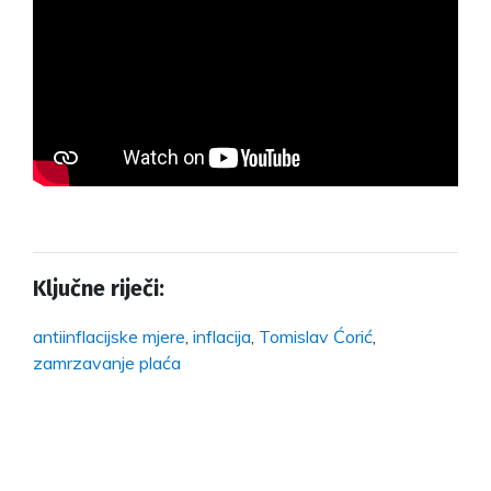
Ključne riječi:
antiinflacijske mjere
,
inflacija
,
Tomislav Ćorić
,
zamrzavanje plaća