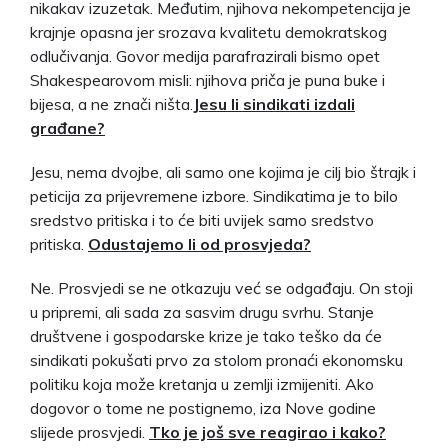
nikakav izuzetak. Međutim, njihova nekompetencija je
krajnje opasna jer srozava kvalitetu demokratskog
odlučivanja. Govor medija parafrazirali bismo opet
Shakespearovom misli: njihova priča je puna buke i
bijesa, a ne znači ništa.
Jesu li sindikati izdali
građane?
Jesu, nema dvojbe, ali samo one kojima je cilj bio štrajk i
peticija za prijevremene izbore. Sindikatima je to bilo
sredstvo pritiska i to će biti uvijek samo sredstvo
pritiska.
Odustajemo li od prosvjeda?
Ne. Prosvjedi se ne otkazuju već se odgađaju. On stoji
u pripremi, ali sada za sasvim drugu svrhu. Stanje
društvene i gospodarske krize je tako teško da će
sindikati pokušati prvo za stolom pronaći ekonomsku
politiku koja može kretanja u zemlji izmijeniti. Ako
dogovor o tome ne postignemo, iza Nove godine
slijede prosvjedi.
Tko je još sve reagirao i kako?