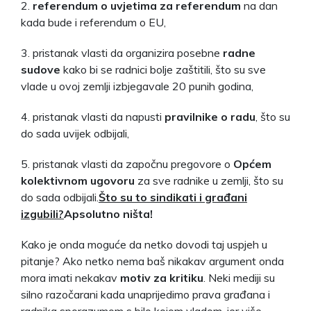
2.
referendum o uvjetima za referendum
na dan
kada bude i referendum o EU,
3. pristanak vlasti da organizira posebne
radne
sudove
kako bi se radnici bolje zaštitili, što su sve
vlade u ovoj zemlji izbjegavale 20 punih godina,
4. pristanak vlasti da napusti
pravilnike o radu
, što su
do sada uvijek odbijali,
5. pristanak vlasti da započnu pregovore o
Općem
kolektivnom ugovoru
za sve radnike u zemlji, što su
do sada odbijali.
Što su to sindikati i građani
izgubili?
Apsolutno ništa!
Kako je onda moguće da netko dovodi taj uspjeh u
pitanje? Ako netko nema baš nikakav argument onda
mora imati nekakav
motiv za kritiku
. Neki mediji su
silno razočarani kada unaprijedimo prava građana i
radnika sporazumom s bilo kojom vladom, jer više