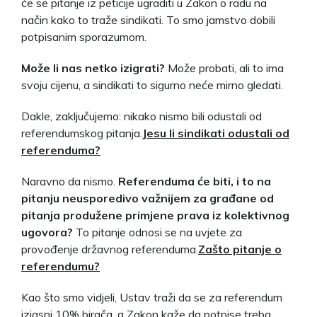
će se pitanje iz peticije ugraditi u Zakon o radu na
način kako to traže sindikati. To smo jamstvo dobili
potpisanim sporazumom.
Može li nas netko izigrati?
Može probati, ali to ima
svoju cijenu, a sindikati to sigurno neće mirno gledati.
Dakle, zaključujemo: nikako nismo bili odustali od
referendumskog pitanja.
Jesu li sindikati odustali od
referenduma?
Naravno da nismo.
Referenduma će biti, i to na
pitanju neusporedivo važnijem za građane od
pitanja produžene primjene prava iz kolektivnog
ugovora?
To pitanje odnosi se na uvjete za
provođenje državnog referenduma.
Zašto pitanje o
referendumu?
Kao što smo vidjeli, Ustav traži da se za referendum
izjasni 10% birača, a Zakon kaže da potpise treba