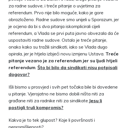
za radne sudove, i treće pitanje o uvjetima za
referendum. Prvo nije bilo moguće, kako je gore
obrazloženo. Radne sudove smo unijeli u Sporazum, jer
je ocjena da bi s dva pitanja iskomplicirali cijeli
referendum, a Vlada se prvi puta javno obvezala da će
uspostaviti radne sudove. Ostalo je treće pitanje,
onako kako su tražili sindikati, iako se Vlada dugo
opirala, jer je htjela izbjeći novu izmjenu Ustava.
Treće
pitanje vezano je za referendum jer su ljudi htjeli
referendum
.
Što bi bilo da sindikati nisu potpisali
dogovor?
Išli bismo u prosvjed i svih pet točaka bile bi dovedene
u pitanje. Vjerojatno ne bismo dobili ništa niti za
građane niti za radnike niti za sindikate.
Jesu li
postigli truli kompromis?
Kakva je to tek glupost? Koje li površnosti i
nepromišljenosti?