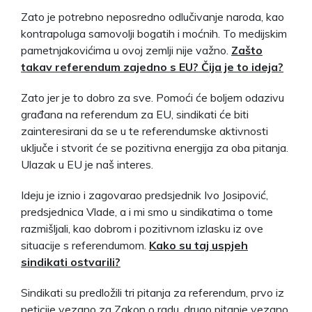
Zato je potrebno neposredno odlučivanje naroda, kao
kontrapoluga samovolji bogatih i moćnih. To medijskim
pametnjakovićima u ovoj zemlji nije važno.
Zašto
takav referendum zajedno s EU? Čija je to ideja?
Zato jer je to dobro za sve. Pomoći će boljem odazivu
građana na referendum za EU, sindikati će biti
zainteresirani da se u te referendumske aktivnosti
uključe i stvorit će se pozitivna energija za oba pitanja.
Ulazak u EU je naš interes.
Ideju je iznio i zagovarao predsjednik Ivo Josipović,
predsjednica Vlade, a i mi smo u sindikatima o tome
razmišljali, kao dobrom i pozitivnom izlasku iz ove
situacije s referendumom.
Kako su taj uspjeh
sindikati ostvarili?
Sindikati su predložili tri pitanja za referendum, prvo iz
peticije vezano za Zakon o radu, drugo pitanje vezano