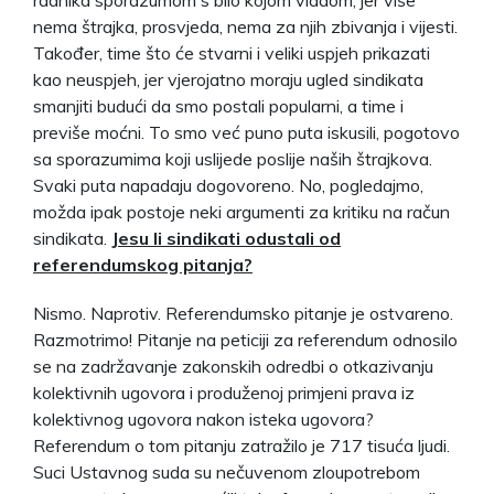
nema štrajka, prosvjeda, nema za njih zbivanja i vijesti.
Također, time što će stvarni i veliki uspjeh prikazati
kao neuspjeh, jer vjerojatno moraju ugled sindikata
smanjiti budući da smo postali popularni, a time i
previše moćni. To smo već puno puta iskusili, pogotovo
sa sporazumima koji uslijede poslije naših štrajkova.
Svaki puta napadaju dogovoreno. No, pogledajmo,
možda ipak postoje neki argumenti za kritiku na račun
sindikata.
Jesu li sindikati odustali od
referendumskog pitanja?
Nismo. Naprotiv. Referendumsko pitanje je ostvareno.
Razmotrimo! Pitanje na peticiji za referendum odnosilo
se na zadržavanje zakonskih odredbi o otkazivanju
kolektivnih ugovora i produženoj primjeni prava iz
kolektivnog ugovora nakon isteka ugovora?
Referendum o tom pitanju zatražilo je 717 tisuća ljudi.
Suci Ustavnog suda su nečuvenom zloupotrebom