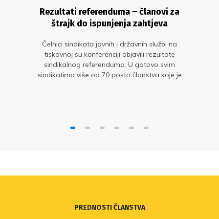
Rezultati referenduma – članovi za
štrajk do ispunjenja zahtjeva
Čelnici sindikata javnih i državnih službi na
tiskovnoj su konferenciji objavili rezultate
sindikalnog referenduma. U gotovo svim
sindikatima više od 70 posto članstva koje je
pristupilo referendumu izrazilo se pozitivno.
PREDNOSTI ČLANSTVA