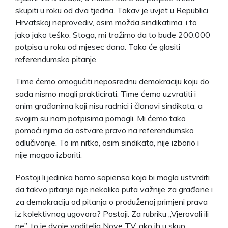
skupiti u roku od dva tjedna. Takav je uvjet u Republici
Hrvatskoj neprovediv, osim možda sindikatima, i to
jako jako teško. Stoga, mi tražimo da to bude 200.000
potpisa u roku od mjesec dana. Tako će glasiti
referendumsko pitanje.
Time ćemo omogućiti neposrednu demokraciju koju do
sada nismo mogli prakticirati. Time ćemo uzvratiti i
onim građanima koji nisu radnici i članovi sindikata, a
svojim su nam potpisima pomogli. Mi ćemo tako
pomoći njima da ostvare pravo na referendumsko
odlučivanje. To im nitko, osim sindikata, nije izborio i
nije mogao izboriti.
Postoji li jedinka homo sapiensa koja bi mogla ustvrditi
da takvo pitanje nije nekoliko puta važnije za građane i
za demokraciju od pitanja o produženoj primjeni prava
iz kolektivnog ugovora? Postoji. Za rubriku „Vjerovali ili
ne”, to je dvoje voditelja Nove TV, ako ih u skup