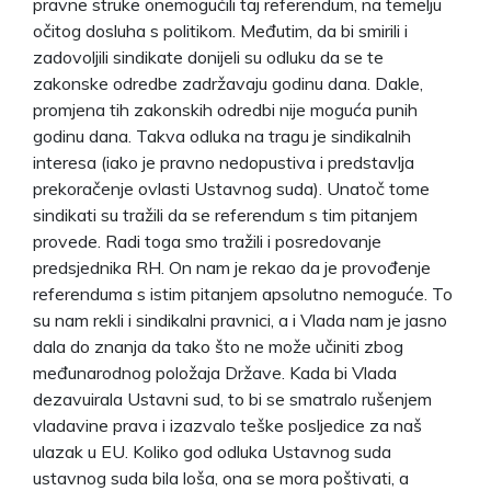
pravne struke onemogućili taj referendum, na temelju
očitog dosluha s politikom. Međutim, da bi smirili i
zadovoljili sindikate donijeli su odluku da se te
zakonske odredbe zadržavaju godinu dana. Dakle,
promjena tih zakonskih odredbi nije moguća punih
godinu dana. Takva odluka na tragu je sindikalnih
interesa (iako je pravno nedopustiva i predstavlja
prekoračenje ovlasti Ustavnog suda). Unatoč tome
sindikati su tražili da se referendum s tim pitanjem
provede. Radi toga smo tražili i posredovanje
predsjednika RH. On nam je rekao da je provođenje
referenduma s istim pitanjem apsolutno nemoguće. To
su nam rekli i sindikalni pravnici, a i Vlada nam je jasno
dala do znanja da tako što ne može učiniti zbog
međunarodnog položaja Države. Kada bi Vlada
dezavuirala Ustavni sud, to bi se smatralo rušenjem
vladavine prava i izazvalo teške posljedice za naš
ulazak u EU. Koliko god odluka Ustavnog suda
ustavnog suda bila loša, ona se mora poštivati, a