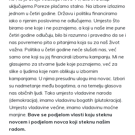
uključujemo.Poreze plaćamo stalno. Na izbore izlazimo
jednom u četiri godine. Državu i politiku financiramo
iako o njenim poslovima ne odlučujemo. Umjesto što
biramo one koje i ne poznajemo, a koji u naše ime pune
četiri godine odlučuju, bilo bi razumno i pravedno da se i
nas povremeno pita o pitanjima koja su za naš život
važna. Politika u četiri godine neće slušati nas, već
samo one koji su joj financirali izbornu kampanju. Mi ne
glasujemo za stvarne ljude koje poznajemo, već za
slike o ljudima koje nam oblikuju u izbornim
kampanjama. U njima presudnu ulogu ima novac. Izbori
su nadmetanje među bogatima, a na temelju glasova
nas običnih ljudi. Tako umjesto vladavine naroda
(demokracija), imamo vladavinu bogatih (plutokracija).
Umjesto vladavine većine, imamo vladavinu moćne
manjine.
Bave se podjelom vlasti koju steknu
novcem i podjelom novca koji steknu našim
radom.