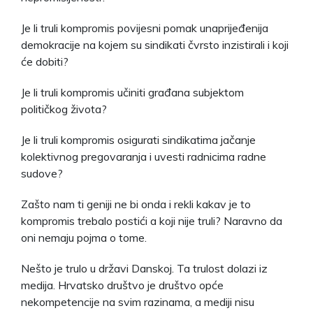
Je li truli kompromis povijesni pomak unaprijeđenija
demokracije na kojem su sindikati čvrsto inzistirali i koji
će dobiti?
Je li truli kompromis učiniti građana subjektom
političkog života?
Je li truli kompromis osigurati sindikatima jačanje
kolektivnog pregovaranja i uvesti radnicima radne
sudove?
Zašto nam ti geniji ne bi onda i rekli kakav je to
kompromis trebalo postići a koji nije truli? Naravno da
oni nemaju pojma o tome.
Nešto je trulo u državi Danskoj. Ta trulost dolazi iz
medija. Hrvatsko društvo je društvo opće
nekompetencije na svim razinama, a mediji nisu