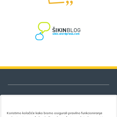
Nezavisni sindikat znanosti i visokog
Koristimo kolačiće kako bismo osigurali pravilno funkcioniranje
obrazovanja