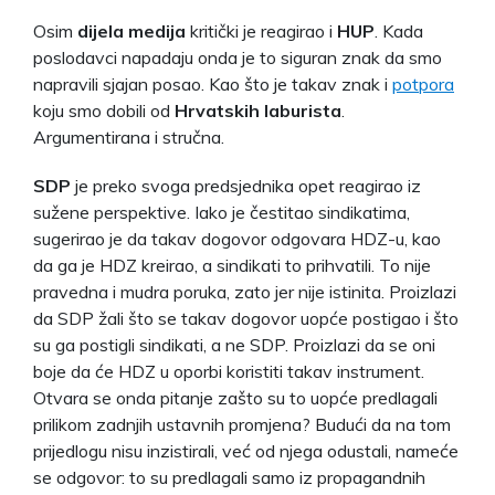
Osim
dijela medija
kritički je reagirao i
HUP
. Kada
poslodavci napadaju onda je to siguran znak da smo
napravili sjajan posao. Kao što je takav znak i
potpora
koju smo dobili od
Hrvatskih laburista
.
Argumentirana i stručna.
SDP
je preko svoga predsjednika opet reagirao iz
sužene perspektive. Iako je čestitao sindikatima,
sugerirao je da takav dogovor odgovara HDZ-u, kao
da ga je HDZ kreirao, a sindikati to prihvatili. To nije
pravedna i mudra poruka, zato jer nije istinita. Proizlazi
da SDP žali što se takav dogovor uopće postigao i što
su ga postigli sindikati, a ne SDP. Proizlazi da se oni
boje da će HDZ u oporbi koristiti takav instrument.
Otvara se onda pitanje zašto su to uopće predlagali
prilikom zadnjih ustavnih promjena? Budući da na tom
prijedlogu nisu inzistirali, već od njega odustali, nameće
se odgovor: to su predlagali samo iz propagandnih