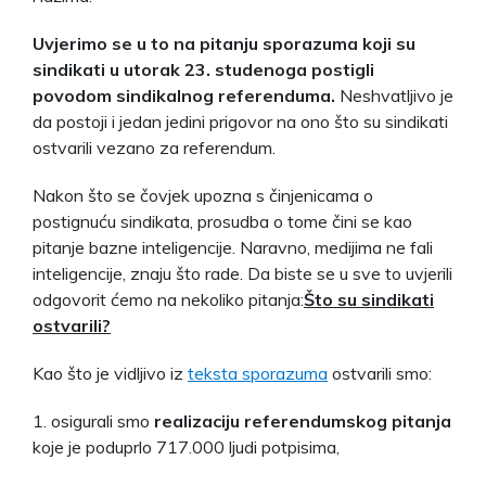
Uvjerimo se u to na pitanju sporazuma koji su
sindikati u utorak 23. studenoga postigli
povodom sindikalnog referenduma.
Neshvatljivo je
da postoji i jedan jedini prigovor na ono što su sindikati
ostvarili vezano za referendum.
Nakon što se čovjek upozna s činjenicama o
postignuću sindikata, prosudba o tome čini se kao
pitanje bazne inteligencije. Naravno, medijima ne fali
inteligencije, znaju što rade. Da biste se u sve to uvjerili
odgovorit ćemo na nekoliko pitanja:
Što su sindikati
ostvarili?
Kao što je vidljivo iz
teksta sporazuma
ostvarili smo:
1. osigurali smo
realizaciju referendumskog pitanja
koje je poduprlo 717.000 ljudi potpisima,