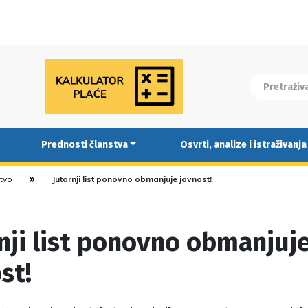
Prednosti članstva
Osvrti, analize i istraživanja
stvo
Jutarnji list ponovno obmanjuje javnost!
nji list ponovno obmanjuj
st!