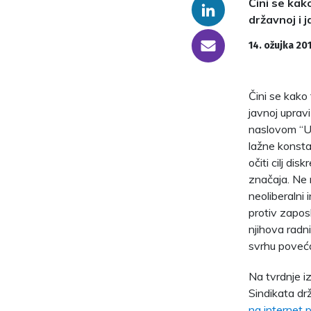
Čini se ka
Linkedin
državnoj i 
someone@yoursite.com
14. ožujka 20
Čini se kako
javnoj upravi
naslovom “U 
lažne konstat
očiti cilj di
značaja. Ne 
neoliberalni
protiv zapos
njihova radn
svrhu poveća
Na tvrdnje i
Sindikata dr
na internet 