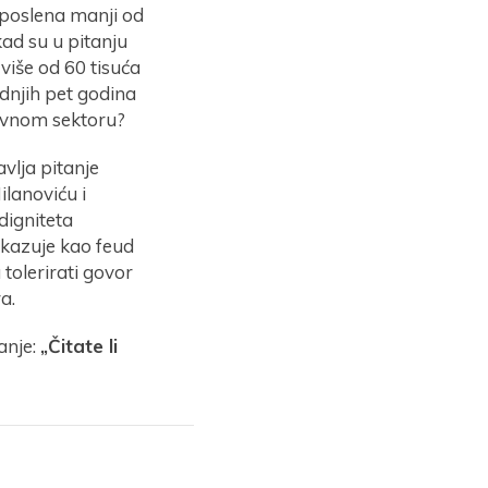
aposlena manji od
kad su u pitanju
 više od 60 tisuća
ednjih pet godina
 javnom sektoru?
vlja pitanje
lanoviću i
digniteta
ikazuje kao feud
tolerirati govor
a.
anje:
„Čitate li