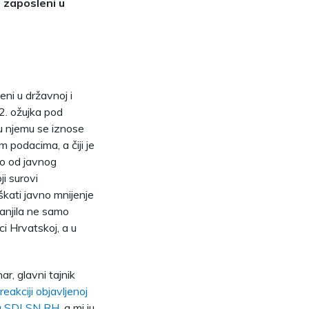
 zaposleni u
ni u državnoj i
12. ožujka pod
 u njemu se iznose
m podacima, a čiji je
sao od javnog
i surovi
škati javno mnijenje
anjila ne samo
i Hrvatskoj, a u
r, glavni tajnik
reakciji objavljenoj
ma SDLSN RH
, a mi ju