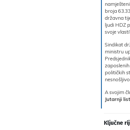
namještenik
broja 63.33
državna tij
ljudi HDZ p
svoje vlast
Sindikat dr
ministru u
Predsjednik
zaposlenih
političkih 
nesnošljivo
A svojim č
Jutarnji lis
Ključne rij