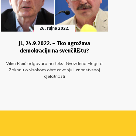
26. rujna 2022.
JL, 24.9.2022. – Tko ugrožava
Nij
demokraciju na sveučilištu?
u
Vilim Ribić odgovara na tekst Gvozdena Flege o
U 
Zakonu o visokom obrazovanju i znanstvenoj
naci
djelatnosti
ist
elit
eksp
bez 
izdi
i re