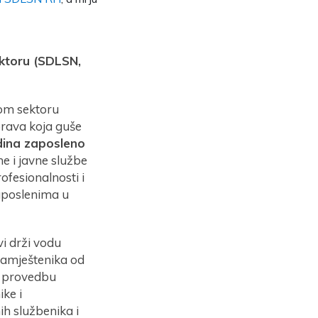
ektoru
(SDLSN,
nom sektoru
prava koja guše
dina zaposleno
ne i javne službe
ofesionalnosti i
aposlenima u
i drži vodu
namještenika od
a provedbu
ke i
h službenika i