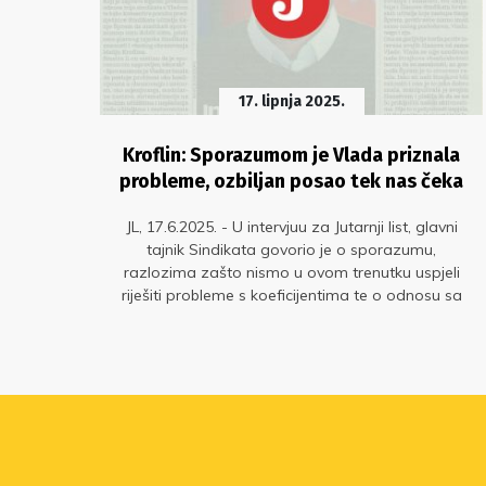
17. lipnja 2025.
rži
Kroflin: Sporazumom je Vlada priznala
probleme, ozbiljan posao tek nas čeka
eni
la
JL, 17.6.2025. - U intervjuu za Jutarnji list, glavni
siju
tajnik Sindikata govorio je o sporazumu,
u.
razlozima zašto nismo u ovom trenutku uspjeli
riješiti probleme s koeficijentima te o odnosu sa
Sindikatom hrvatskih učitelja i Sanjom Šprem