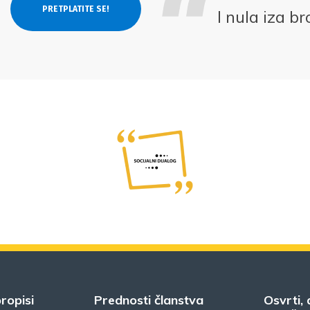
I nula iza b
ropisi
Prednosti članstva
Osvrti, 