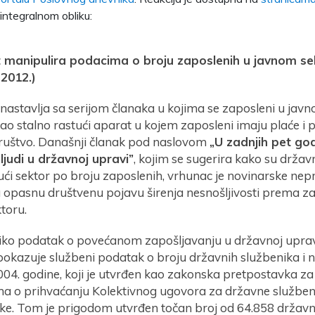
integralnom obliku:
ist manipulira podacima o broju zaposlenih u javnom s
 2012.)
st nastavlja sa serijom članaka u kojima se zaposleni u jav
ao stalno rastući aparat u kojem zaposleni imaju plaće i 
ruštvo. Današnji članak pod naslovom
„U zadnjih pet go
 ljudi u državnoj upravi”
, kojim se sugerira kako su držav
ući sektor po broju zaposlenih, vrhunac je novinarske nepr
a opasnu društvenu pojavu širenja nesnošljivosti prema z
toru.
iko podatak o povećanom zapošljavanju u državnoj uprav
 pokazuje službeni podatak o broju državnih službenika i 
2004. godine, koji je utvrđen kao zakonska pretpostavka z
a o prihvaćanju Kolektivnog ugovora za državne službeni
ke. Tom je prigodom utvrđen točan broj od 64.858 državni