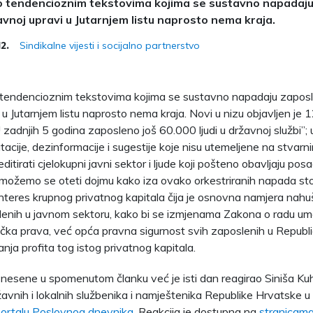
ko tendencioznim tekstovima kojima se sustavno napadaju
javnoj upravi u Jutarnjem listu naprosto nema kraja.
Sindikalne vijesti i socijalno partnerstvo
12.
 tendencioznim tekstovima kojima se sustavno napadaju zaposle
 u Jutarnjem listu naprosto nema kraja. Novi u nizu objavljen je 
zadnjih 5 godina zaposleno još 60.000 ljudi u državnoj službi”;
acije, dezinformacije i sugestije koje nisu utemeljene na stvarni
skreditirati cjelokupni javni sektor i ljude koji pošteno obavljaju po
možemo se oteti dojmu kako iza ovako orkestriranih napada stoj
 interes krupnog privatnog kapitala čija je osnovna namjera nahu
lenih u javnom sektoru, kako bi se izmjenama Zakona o radu um
ička prava, već opća pravna sigurnost svih zaposlenih u Republic
nja profita tog istog privatnog kapitala.
znesene u spomenutom članku već je isti dan reagirao Siniša Kuha
žavnih i lokalnih službenika i namještenika Republike Hrvatske u
portalu Poslovnog dnevnika
. Reakcija je dostupna na
stranica