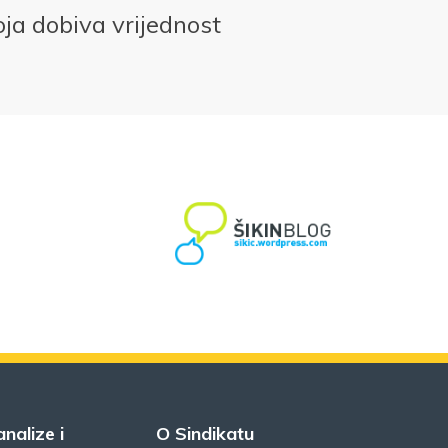
roja dobiva vrijednost
analize i
O Sindikatu