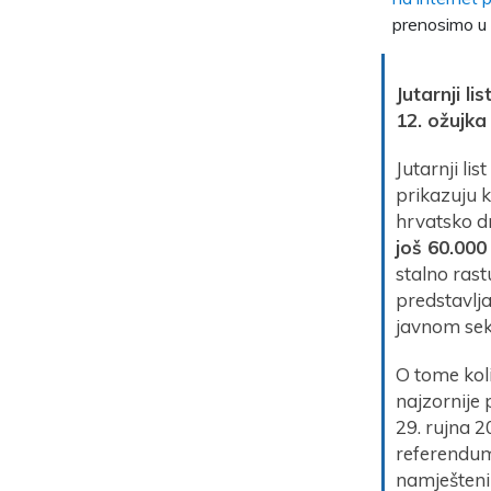
prenosimo u 
Jutarnji l
12. ožujka
Jutarnji li
prikazuju k
hrvatsko d
još 60.000
stalno rast
predstavlj
javnom sek
O tome kol
najzornije
29. rujna 
referendum
namješteni