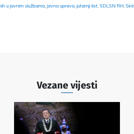
nih u javnim službama
,
javna uprava
,
jutarnji list
,
SDLSN RH
,
Sin
Vezane vijesti