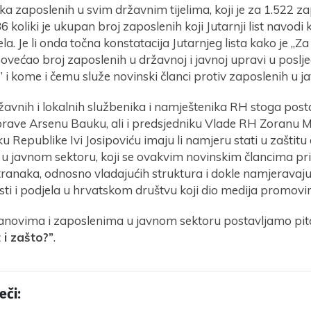
a zaposlenih u svim državnim tijelima, koji je za 1.522 z
6 koliki je ukupan broj zaposlenih koji Jutarnji list navodi 
ela. Je li onda točna konstatacija Jutarnjeg lista kako je „Za
ovećao broj zaposlenih u državnoj i javnoj upravi u poslj
i” i kome i čemu služe novinski članci protiv zaposlenih u
žavnih i lokalnih službenika i namještenika RH stoga posta
prave Arsenu Bauku, ali i predsjedniku Vlade RH Zoranu Mi
u Republike Ivi Josipoviću imaju li namjeru stati u zaštitu 
 u javnom sektoru, koji se ovakvim novinskim člancima pr
stranaka, odnosno vladajućih struktura i dokle namjeravaju 
sti i podjela u hrvatskom društvu koji dio medija promovir
lanovima i zaposlenima u javnom sektoru postavljamo pit
t i zašto?”
.
eči: