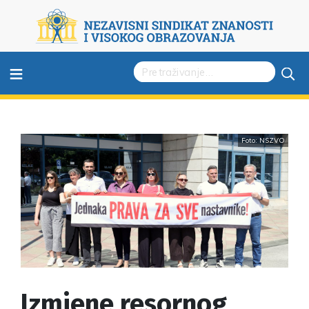
≡
Foto: NSZVO
Izmjene resornog