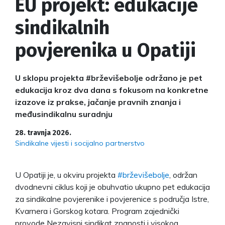
EU projekt: edukacije
sindikalnih
povjerenika u Opatiji
U sklopu projekta #brževišebolje održano je pet
edukacija kroz dva dana s fokusom na konkretne
izazove iz prakse, jačanje pravnih znanja i
međusindikalnu suradnju
28. travnja 2026.
Sindikalne vijesti i socijalno partnerstvo
U Opatiji je, u okviru projekta
#brževišebolje
, održan
dvodnevni ciklus koji je obuhvatio ukupno pet edukacija
za sindikalne povjerenike i povjerenice s područja Istre,
Kvarnera i Gorskog kotara. Program zajednički
provode Nezavisni sindikat znanosti i visokog