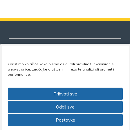
Nezavisni sindikat znanosti i visokog
Koristimo kolačiće kako bismo osigurali pravilno funkcioniranje
web-stranice, značajke društvenih mreža te analizirali promet i
obrazovanja
performanse.
Adresa:
Florijana Andrašeca 18A / VI kat
• 10 000
Zagreb •
Tel:
+385 1 4847 337
•
Email:
uprava@nsz.hr
Prihvati sve
•
Facebook:
NSZVO
Odbij sve
Postavke
©2026 Nezavisni sindikat znanosti i visokog obrazovanja