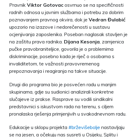
Pravnik
Viktor Gotovac
osvrnuo se na specifičnosti
radnih odnosa u javnim službama i potrebu za dobrim
poznavanjem pravnog okvira, dok je
Vedran Đulabić
upozorio na izazove i nedorečenosti u sustavu
ocjenjivanja zaposlenika. Poseban naglasak stavljen je
na zaštitu prava radnika.
Dijana Kesonja
, zamjenica
pučke pravobraniteljice, govorila je o problemima
diskriminacije, posebno kada je riječ o osobama s
invaliditetom, te važnosti pravovremenog
prepoznavanja i reagiranja na takve situacije.
Drugi dio programa bio je posvećen radu u manjim
skupinama, gdje su sudionici analizirali konkretne
slučajeve iz prakse. Rasprave su vodili sindikalni
predstavnici s iskustvom rada na terenu, s ciljem
pronalaska rješenja primjenjivih u svakodnevnom radu.
Edukacije u sklopu projekta
#brževišebolje
nastavljaju
se na jesen, a očekuju nas susreti u Osijeku, Splitu i